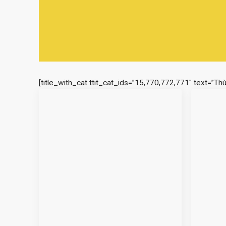
[title_with_cat ttit_cat_ids=”15,770,772,771″ text=”Th