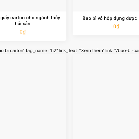
 giấy carton cho ngành thủy
Bao bì vỏ hộp đựng dược
hải sản
0
₫
0
₫
ao bì carton” tag_name=”h2″ link_text=”Xem thêm” link=”/bao-bi-car