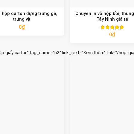
 hộp carton đựng trứng gà,
Chuyên in vỏ hộp bồi, thùng
trứng vịt
Tây Ninh giá rẻ
0
₫
0
₫
Được xếp
hạng
5.00
5 sao
ộp giấy carton” tag_name=”h2″ link_text=”Xem thêm” link=”/hop-gia