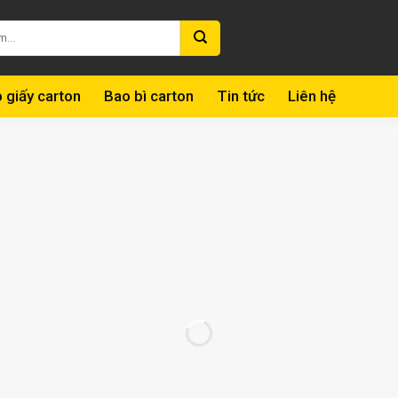
 giấy carton
Bao bì carton
Tin tức
Liên hệ