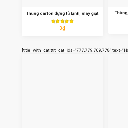
Thùng,
Thùng carton đựng tủ lạnh, máy giặt
0
₫
Được xếp
hạng
5.00
5 sao
[title_with_cat ttit_cat_ids=”777,779,769,778″ text=”H