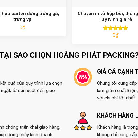
 hộp carton đựng trứng gà,
Chuyên in vỏ hộp bồi, thùng
trứng vịt
Tây Ninh giá rẻ
0
₫
0
₫
Được xếp
hạng
5.00
5 sao
TẠI SAO CHỌN HOÀNG PHÁT PACKING
GIÁ CẢ CẠNH 
kết quả của quy trình lựa chọn
Chúng tôi cung cấp t
ngặt, từ sản xuất đến giao
làm giảm chất lượn
với chi phí tốt nhất.
KHÁCH HÀNG L
anh chóng triển khai giao hàng,
Khách hàng là trọng
giúp dòng chảy kinh doanh
không chỉ cung cấp