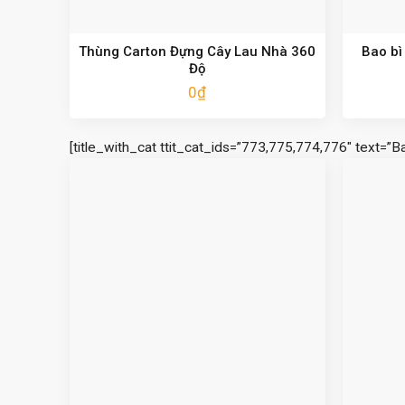
Thùng Carton Đựng Cây Lau Nhà 360
Bao bì
Độ
0
₫
[title_with_cat ttit_cat_ids=”773,775,774,776″ text=”B