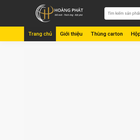
Skip
Tìm
to
kiếm:
content
Trang chủ
Giới thiệu
Thùng carton
Hộp