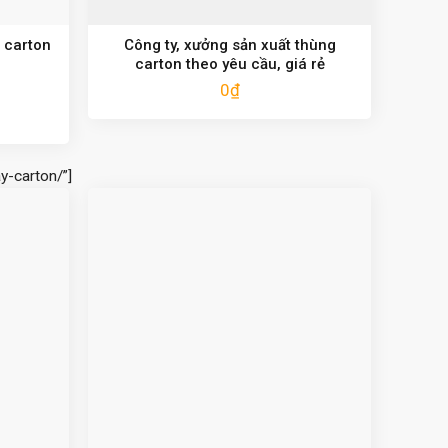
 carton
Công ty, xưởng sản xuất thùng
carton theo yêu cầu, giá rẻ
0
₫
y-carton/”]