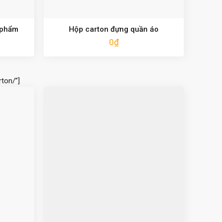
 phẩm
Hộp carton đựng quần áo
0
₫
ton/”]