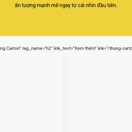
ấn tượng mạnh mẽ ngay từ cái nhìn đầu tiên.
ùng Carton” tag_name=”h2″ link_text=”Xem thêm” link=”/thung-carto