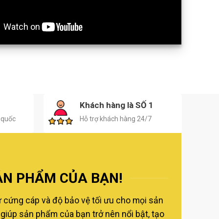
H
Khách hàng là SỐ 1
 quốc
Hỗ trợ khách hàng 24/7
ẢN PHẨM CỦA BẠN!
ự cứng cáp và độ bảo vệ tối ưu cho mọi sản
giúp sản phẩm của bạn trở nên nổi bật, tạo