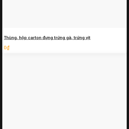
Thùng, hộp carton đựng trứng gà, trứng vịt
0
₫