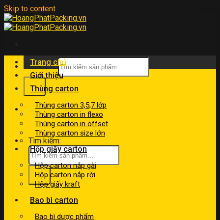
Skip to content
Trang chủ
Tìm kiếm:
Giới thiệu
Thùng carton
Thùng carton 3,5,7 lớp
kinhdoanh@hoangphatpacking.vn
Thùng carton in flexo
0919046246
Thùng carton in offset
Thùng carton size lớn
Tìm kiếm:
Hộp giấy carton
Hộp carton nắp gài
Hộp carton nắp rời
Hộp giấy kraft
Bao bì carton
Bao bì dược phẩm