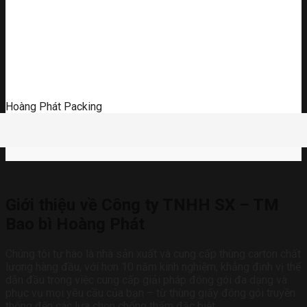
Hoàng Phát Packing
Giới thiệu về Công ty TNHH SX – TM
Bao bì Hoàng Phát
Chúng tôi tự hào là nhà sản xuất và cung cấp thùng carton chất
lượng hàng đầu, với hơn 10 năm kinh nghiệm, khẳng định vị thế
dẫn đầu trong việc cung cấp giải pháp đóng gói đa dạng và
phục vụ mọi yêu cầu của bạn – từ thùng giấy đóng gói truyền
thống đến các lựa chọn chống thấm đặc biệt.