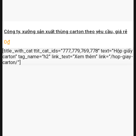
Công ty, xưởng sản xuất thùng carton theo yêu cầu, giá rẻ
0
₫
[title_with_cat ttit_cat_ids=”777,779,769,778″ text=”Hộp giấy
carton” tag_name=”h2″ link_text=”Xem thêm” link=”/hop-giay-
carton/”]