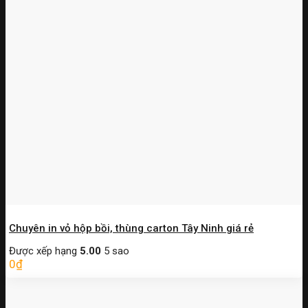
Chuyên in vỏ hộp bồi, thùng carton Tây Ninh giá rẻ
Được xếp hạng
5.00
5 sao
0
₫