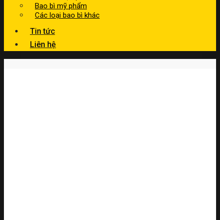
Bao bì mỹ phẩm
Các loại bao bì khác
Tin tức
Liên hệ