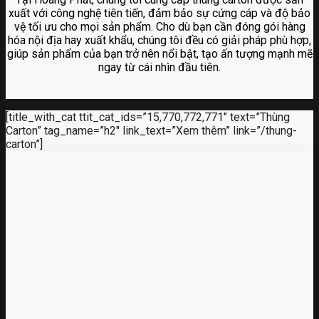
xuất với công nghệ tiên tiến, đảm bảo sự cứng cáp và độ bảo
vệ tối ưu cho mọi sản phẩm. Cho dù bạn cần đóng gói hàng
hóa nội địa hay xuất khẩu, chúng tôi đều có giải pháp phù hợp,
giúp sản phẩm của bạn trở nên nổi bật, tạo ấn tượng mạnh mẽ
ngay từ cái nhìn đầu tiên.
[title_with_cat ttit_cat_ids=”15,770,772,771″ text=”Thùng
Carton” tag_name=”h2″ link_text=”Xem thêm” link=”/thung-
carton”]