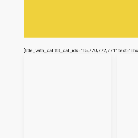
[title_with_cat ttit_cat_ids=”15,770,772,771″ text=”Th