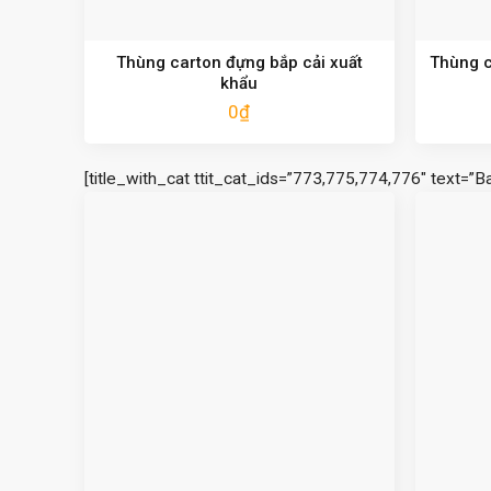
Thùng carton đựng bắp cải xuất
Thùng c
khẩu
0
₫
[title_with_cat ttit_cat_ids=”773,775,774,776″ text=”B