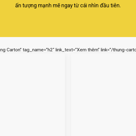
ấn tượng mạnh mẽ ngay từ cái nhìn đầu tiên.
ùng Carton” tag_name=”h2″ link_text=”Xem thêm” link=”/thung-carto