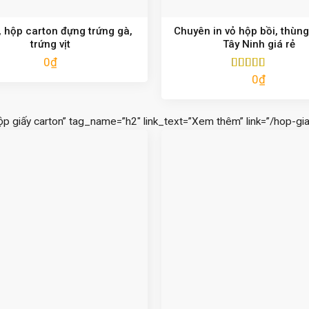
 hộp carton đựng trứng gà,
Chuyên in vỏ hộp bồi, thùng
trứng vịt
Tây Ninh giá rẻ
0
₫
0
₫
Được xếp
hạng
5.00
5
sao
ộp giấy carton” tag_name=”h2″ link_text=”Xem thêm” link=”/hop-gia