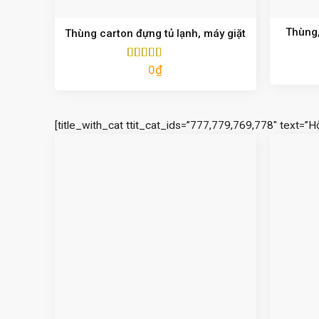
Thùng,
Thùng carton đựng tủ lạnh, máy giặt
0
₫
Được xếp
hạng
5.00
5
sao
[title_with_cat ttit_cat_ids=”777,779,769,778″ text=”H