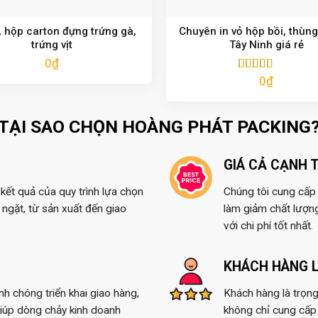
 hộp carton đựng trứng gà,
Chuyên in vỏ hộp bồi, thùng
trứng vịt
Tây Ninh giá rẻ
0
₫
0
₫
Được xếp
hạng
5.00
5
sao
TẠI SAO CHỌN HOÀNG PHÁT PACKING
GIÁ CẢ CẠNH 
kết quả của quy trình lựa chọn
Chúng tôi cung cấp t
ngặt, từ sản xuất đến giao
làm giảm chất lượn
với chi phí tốt nhất.
KHÁCH HÀNG L
anh chóng triển khai giao hàng,
Khách hàng là trọng
giúp dòng chảy kinh doanh
không chỉ cung cấp