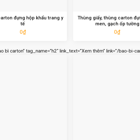
arton đựng hộp khẩu trang y
Thùng giấy, thùng carton đ
tế
men, gạch ốp tường
0
₫
0
₫
ao bì carton” tag_name=”h2″ link_text=”Xem thêm” link=”/bao-bi-car