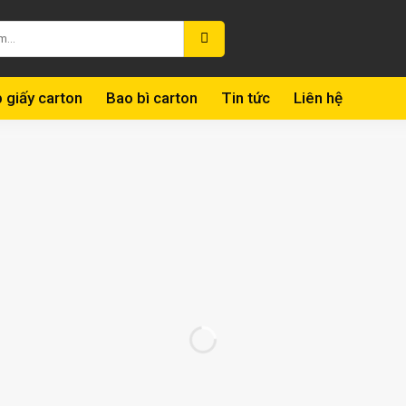
 giấy carton
Bao bì carton
Tin tức
Liên hệ