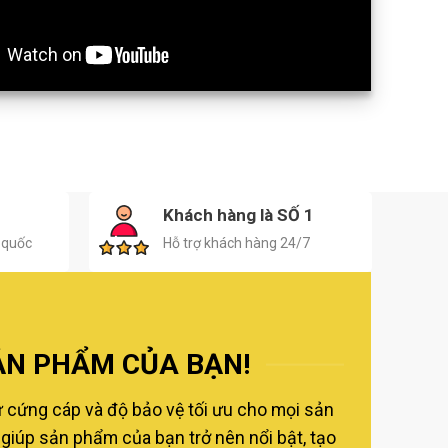
H
Khách hàng là SỐ 1
 quốc
Hỗ trợ khách hàng 24/7
ẢN PHẨM CỦA BẠN!
ự cứng cáp và độ bảo vệ tối ưu cho mọi sản
giúp sản phẩm của bạn trở nên nổi bật, tạo