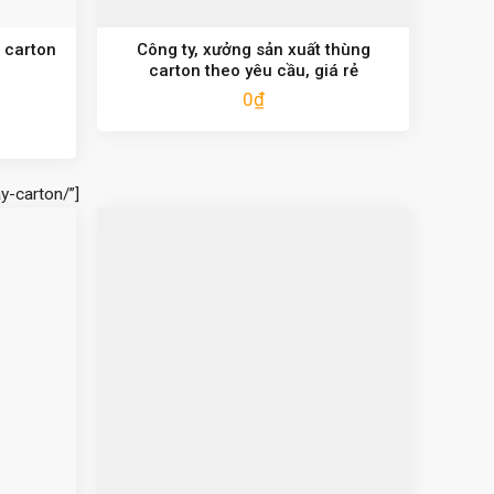
 carton
Công ty, xưởng sản xuất thùng
carton theo yêu cầu, giá rẻ
0
₫
y-carton/”]