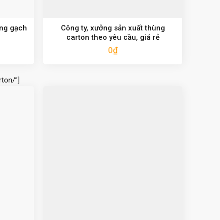
ựng gạch
Công ty, xưởng sản xuất thùng
carton theo yêu cầu, giá rẻ
0
₫
ton/”]