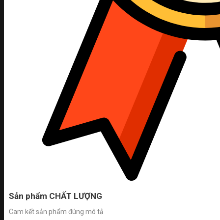
Sản phẩm CHẤT LƯỢNG
Cam kết sản phẩm đúng mô tả