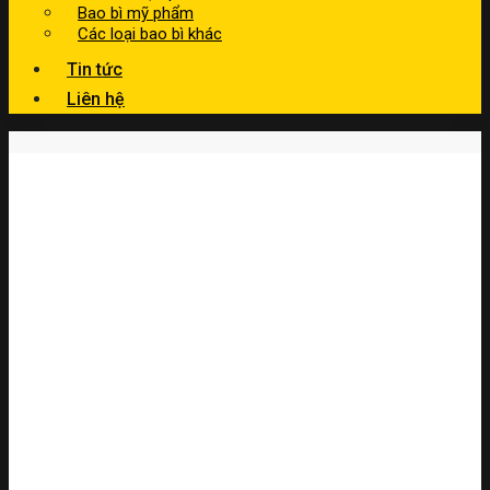
Bao bì mỹ phẩm
Các loại bao bì khác
Tin tức
Liên hệ