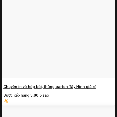
Chuyên in vỏ hộp bồi, thùng carton Tây Ninh giá rẻ
Được xếp hạng
5.00
5 sao
0
₫