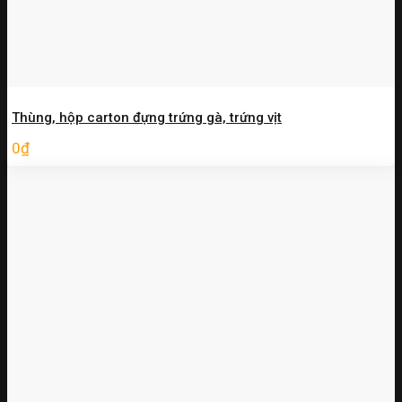
Thùng, hộp carton đựng trứng gà, trứng vịt
0
₫