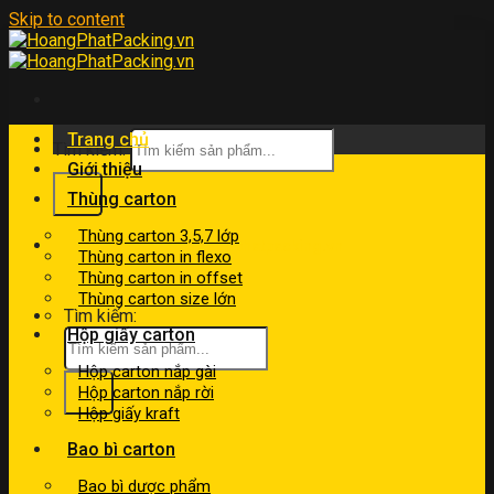
Skip to content
Trang chủ
Tìm kiếm:
Giới thiệu
Thùng carton
Thùng carton 3,5,7 lớp
kinhdoanh@hoangphatpacking.vn
Thùng carton in flexo
0919046246
Thùng carton in offset
Thùng carton size lớn
Tìm kiếm:
Hộp giấy carton
Hộp carton nắp gài
Hộp carton nắp rời
Hộp giấy kraft
Bao bì carton
Bao bì dược phẩm