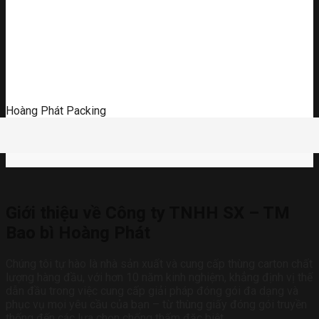
Hoàng Phát Packing
Giới thiệu về Công ty TNHH SX – TM
Bao bì Hoàng Phát
Chúng tôi tự hào là nhà sản xuất và cung cấp thùng carton chất
lượng hàng đầu, với hơn 10 năm kinh nghiệm, khẳng định vị thế
dẫn đầu trong việc cung cấp giải pháp đóng gói đa dạng và
phục vụ mọi yêu cầu của bạn – từ thùng giấy đóng gói truyền
thống đến các lựa chọn chống thấm đặc biệt.