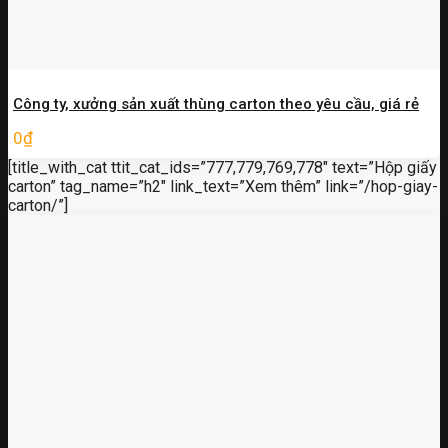
Công ty, xưởng sản xuất thùng carton theo yêu cầu, giá rẻ
0
₫
[title_with_cat ttit_cat_ids=”777,779,769,778″ text=”Hộp giấy
carton” tag_name=”h2″ link_text=”Xem thêm” link=”/hop-giay-
carton/”]