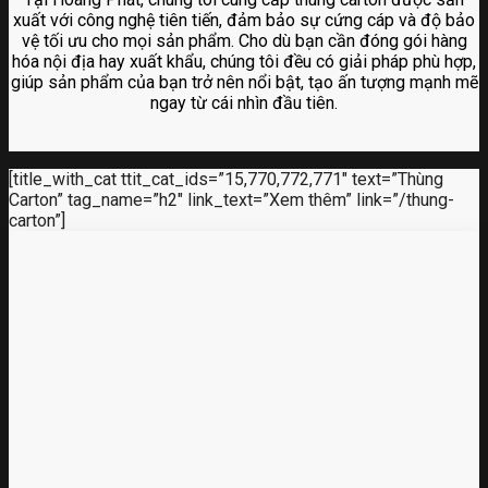
xuất với công nghệ tiên tiến, đảm bảo sự cứng cáp và độ bảo
vệ tối ưu cho mọi sản phẩm. Cho dù bạn cần đóng gói hàng
hóa nội địa hay xuất khẩu, chúng tôi đều có giải pháp phù hợp,
giúp sản phẩm của bạn trở nên nổi bật, tạo ấn tượng mạnh mẽ
ngay từ cái nhìn đầu tiên.
[title_with_cat ttit_cat_ids=”15,770,772,771″ text=”Thùng
Carton” tag_name=”h2″ link_text=”Xem thêm” link=”/thung-
carton”]