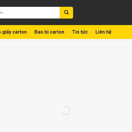
 giấy carton
Bao bì carton
Tin tức
Liên hệ