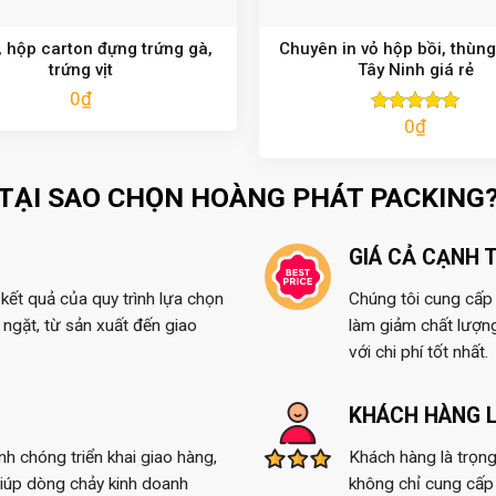
 hộp carton đựng trứng gà,
Chuyên in vỏ hộp bồi, thùng
trứng vịt
Tây Ninh giá rẻ
0
₫
0
₫
Được xếp
hạng
5.00
5 sao
TẠI SAO CHỌN HOÀNG PHÁT PACKING
GIÁ CẢ CẠNH 
kết quả của quy trình lựa chọn
Chúng tôi cung cấp t
ngặt, từ sản xuất đến giao
làm giảm chất lượn
với chi phí tốt nhất.
KHÁCH HÀNG L
anh chóng triển khai giao hàng,
Khách hàng là trọng
giúp dòng chảy kinh doanh
không chỉ cung cấp