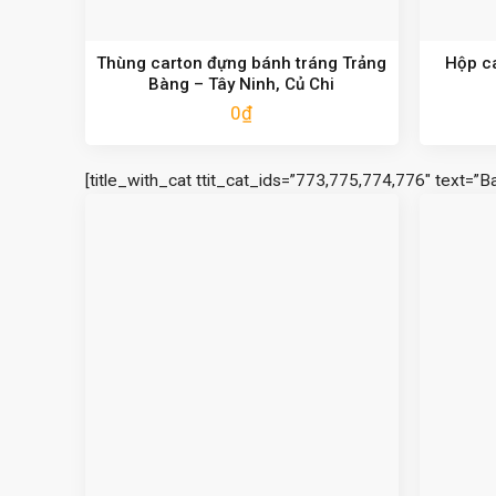
Thùng carton đựng bánh tráng Trảng
Hộp c
Bàng – Tây Ninh, Củ Chi
0
₫
[title_with_cat ttit_cat_ids=”773,775,774,776″ text=”B