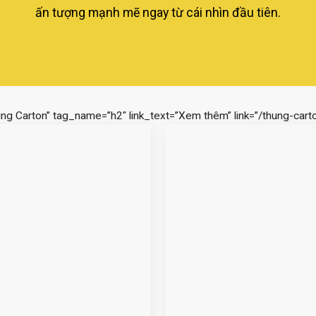
ấn tượng mạnh mẽ ngay từ cái nhìn đầu tiên.
ùng Carton” tag_name=”h2″ link_text=”Xem thêm” link=”/thung-carto