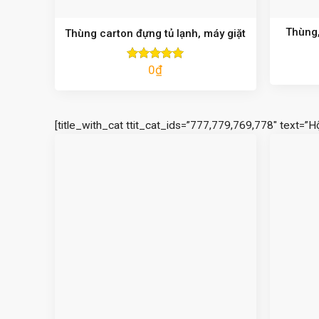
Thùng,
Thùng carton đựng tủ lạnh, máy giặt
0
₫
Được xếp
hạng
5.00
5 sao
[title_with_cat ttit_cat_ids=”777,779,769,778″ text=”H