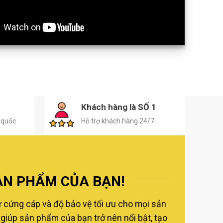
H
Khách hàng là SỐ 1
 quốc
Hỗ trợ khách hàng 24/7
ẢN PHẨM CỦA BẠN!
ự cứng cáp và độ bảo vệ tối ưu cho mọi sản
giúp sản phẩm của bạn trở nên nổi bật, tạo