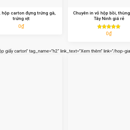
 hộp carton đựng trứng gà,
Chuyên in vỏ hộp bồi, thùng
trứng vịt
Tây Ninh giá rẻ
0
₫
0
₫
Được xếp
hạng
5.00
5 sao
ộp giấy carton” tag_name=”h2″ link_text=”Xem thêm” link=”/hop-gia