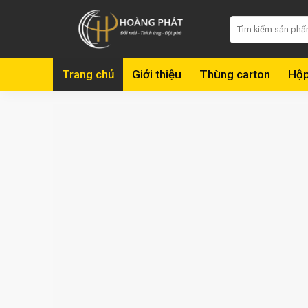
Skip
Tìm
to
kiếm:
content
Trang chủ
Giới thiệu
Thùng carton
Hộp