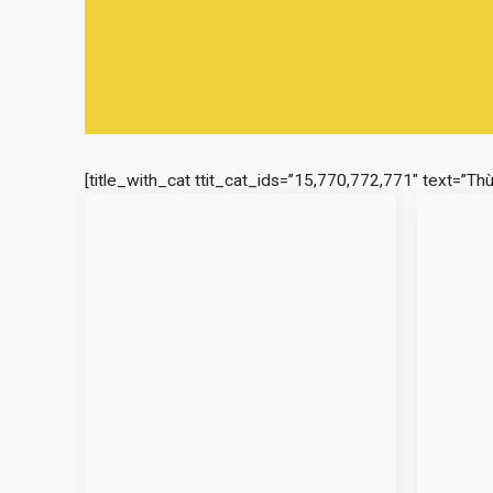
[title_with_cat ttit_cat_ids=”15,770,772,771″ text=”Th