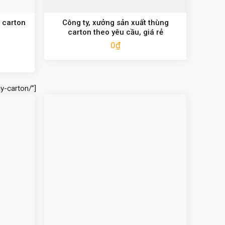
 carton
Công ty, xưởng sản xuất thùng
carton theo yêu cầu, giá rẻ
0
₫
y-carton/”]