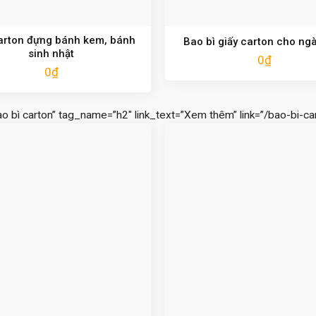
arton đựng bánh kem, bánh
Bao bì giấy carton cho ng
sinh nhật
0
₫
0
₫
ao bì carton” tag_name=”h2″ link_text=”Xem thêm” link=”/bao-bi-car