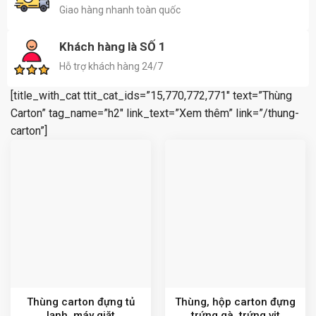
Giao hàng nhanh toàn quốc
Khách hàng là SỐ 1
Hỗ trợ khách hàng 24/7
[title_with_cat ttit_cat_ids=”15,770,772,771″ text=”Thùng
Carton” tag_name=”h2″ link_text=”Xem thêm” link=”/thung-
carton”]
Thùng carton đựng tủ
Thùng, hộp carton đựng
lạnh, máy giặt
trứng gà, trứng vịt