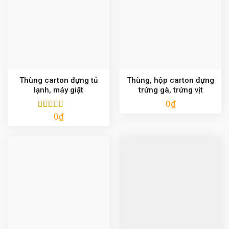
Thùng carton đựng tủ
Thùng, hộp carton đựng
lạnh, máy giặt
trứng gà, trứng vịt
0
₫
0
₫
Được xếp
hạng
5.00
5
sao