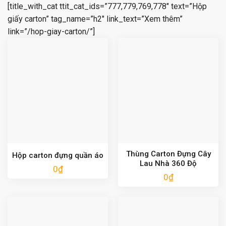
[title_with_cat ttit_cat_ids=”777,779,769,778″ text=”Hộp
giấy carton” tag_name=”h2″ link_text=”Xem thêm”
link=”/hop-giay-carton/”]
Thùng Carton Đựng Cây
Hộp carton đựng quần áo
Lau Nhà 360 Độ
0
₫
0
₫