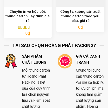
Chuyên in vỏ hộp bồi,
Công ty, xưởng sản xuất
thùng carton Tây Ninh giá
thùng carton theo yêu
rẻ
cầu, giá rẻ
0
₫
0
₫
Được xếp
hạng
5.00
5
sao
TẠI SAO CHỌN HOÀNG PHÁT PACKING?
SẢN PHẨM
GIÁ CẢ CẠNH
CHẤT LƯỢNG
TRANH
Mỗi thùng carton
Chúng tôi cung
từ Hoàng Phát
cấp thùng carton
Packing là kết
với giá cả hợp lý,
quả của quy trình
tối ưu chi phí mà
lựa chọn nguyên
không làm giảm
liệu và kiểm soát
chất lượng sản
chất lượng
phẩm. Hoàng