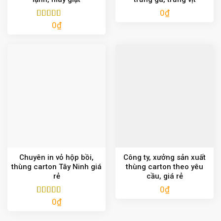
0
₫
0
₫
Được xếp
hạng
5.00
5
sao
Chuyên in vỏ hộp bồi,
Công ty, xưởng sản xuất
thùng carton Tây Ninh giá
thùng carton theo yêu
rẻ
cầu, giá rẻ
0
₫
0
₫
Được xếp
hạng
5.00
5
sao