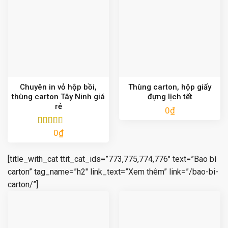
Chuyên in vỏ hộp bồi,
Thùng carton, hộp giấy
thùng carton Tây Ninh giá
đựng lịch tết
rẻ
0
₫
0
₫
Được xếp
hạng
5.00
5
sao
[title_with_cat ttit_cat_ids=”773,775,774,776″ text=”Bao bì
carton” tag_name=”h2″ link_text=”Xem thêm” link=”/bao-bi-
carton/”]