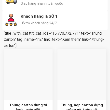
Giao hàng nhanh toàn quốc
Khách hàng là SỐ 1
Hỗ trợ khách hàng 24/7
[title_with_cat ttit_cat_ids=”15,770,772,771″ text=”Thùng
Carton” tag_name=”h2″ link_text=”Xem thêm” link=”/thung-
carton”]
Thùng carton đựng tủ
Thùng, hộp carton đựng
lạnh, máy giặt
trứng gà, trứng vịt