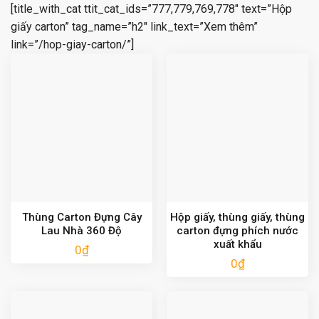
[title_with_cat ttit_cat_ids=”777,779,769,778″ text=”Hộp
giấy carton” tag_name=”h2″ link_text=”Xem thêm”
link=”/hop-giay-carton/”]
Thùng Carton Đựng Cây
Hộp giấy, thùng giấy, thùng
Lau Nhà 360 Độ
carton đựng phích nước
xuất khẩu
0
₫
0
₫