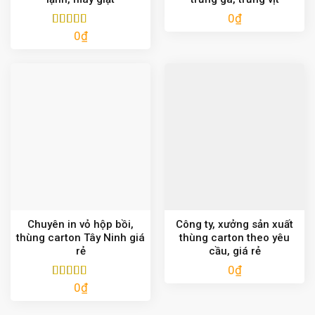
0
₫
0
₫
Được xếp
hạng
5.00
5
sao
Chuyên in vỏ hộp bồi,
Công ty, xưởng sản xuất
thùng carton Tây Ninh giá
thùng carton theo yêu
rẻ
cầu, giá rẻ
0
₫
0
₫
Được xếp
hạng
5.00
5
sao