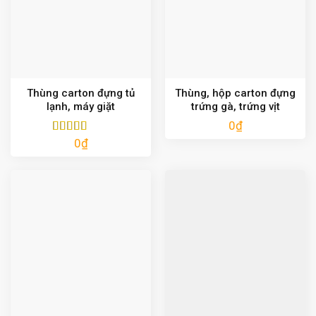
Thùng carton đựng tủ
Thùng, hộp carton đựng
lạnh, máy giặt
trứng gà, trứng vịt
0
₫
0
₫
Được xếp
hạng
5.00
5
sao