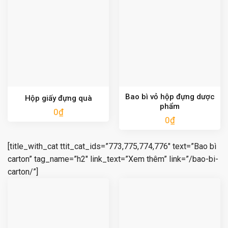
Bao bì vỏ hộp đựng dược
Hộp giấy đựng quà
phẩm
0
₫
0
₫
[title_with_cat ttit_cat_ids=”773,775,774,776″ text=”Bao bì
carton” tag_name=”h2″ link_text=”Xem thêm” link=”/bao-bi-
carton/”]