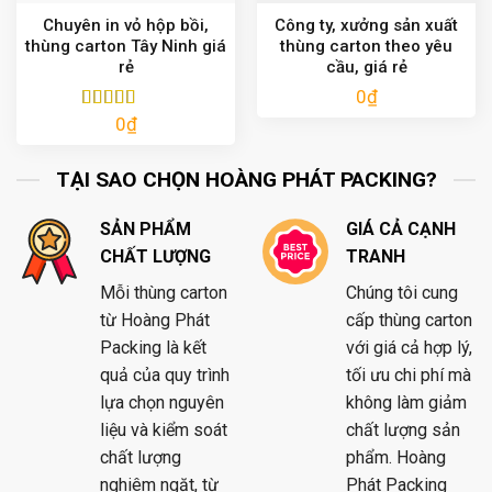
Chuyên in vỏ hộp bồi,
Công ty, xưởng sản xuất
thùng carton Tây Ninh giá
thùng carton theo yêu
rẻ
cầu, giá rẻ
0
₫
0
₫
Được xếp
hạng
5.00
5
sao
TẠI SAO CHỌN HOÀNG PHÁT PACKING?
SẢN PHẨM
GIÁ CẢ CẠNH
CHẤT LƯỢNG
TRANH
Mỗi thùng carton
Chúng tôi cung
từ Hoàng Phát
cấp thùng carton
Packing là kết
với giá cả hợp lý,
quả của quy trình
tối ưu chi phí mà
lựa chọn nguyên
không làm giảm
liệu và kiểm soát
chất lượng sản
chất lượng
phẩm. Hoàng
nghiêm ngặt, từ
Phát Packing