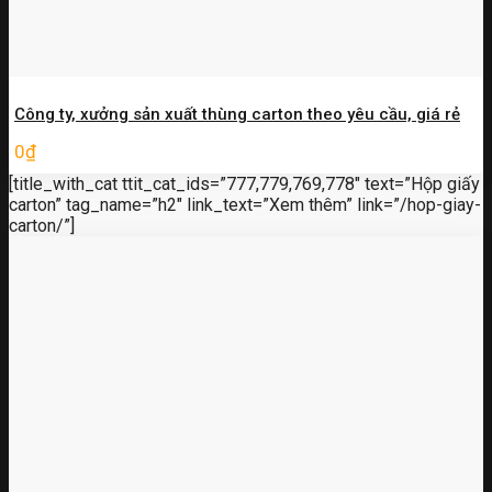
Công ty, xưởng sản xuất thùng carton theo yêu cầu, giá rẻ
0
₫
[title_with_cat ttit_cat_ids=”777,779,769,778″ text=”Hộp giấy
carton” tag_name=”h2″ link_text=”Xem thêm” link=”/hop-giay-
carton/”]