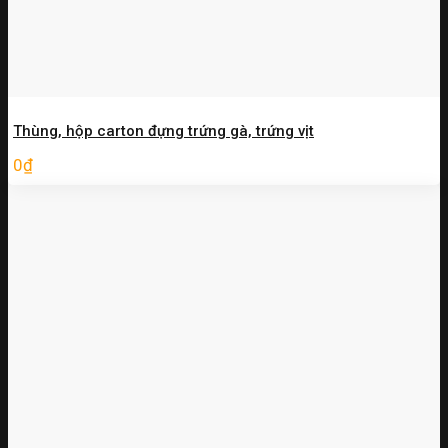
Thùng, hộp carton đựng trứng gà, trứng vịt
0
₫