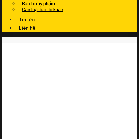
Bao bì mỹ phẩm
Các loại bao bì khác
Tin tức
Liên hệ