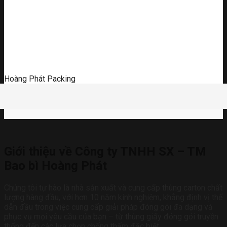
Hoàng Phát Packing
Giới thiệu về Công ty TNHH SX – TM
Bao bì Hoàng Phát
Chúng tôi tự hào là nhà sản xuất và cung cấp thùng carton chất
lượng hàng đầu, với hơn 10 năm kinh nghiệm, khẳng định vị thế
dẫn đầu trong việc cung cấp giải pháp đóng gói đa dạng và
phục vụ mọi yêu cầu của bạn – từ thùng giấy đóng gói truyền
thống đến các lựa chọn chống thấm đặc biệt.