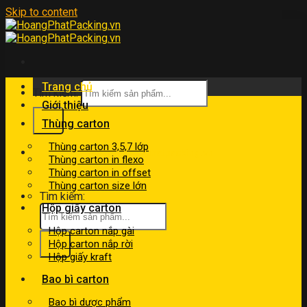
Skip to content
Trang chủ
Tìm kiếm:
Giới thiệu
Thùng carton
Thùng carton 3,5,7 lớp
kinhdoanh@hoangphatpacking.vn
Thùng carton in flexo
0919046246
Thùng carton in offset
Thùng carton size lớn
Tìm kiếm:
Hộp giấy carton
Hộp carton nắp gài
Hộp carton nắp rời
Hộp giấy kraft
Bao bì carton
Bao bì dược phẩm