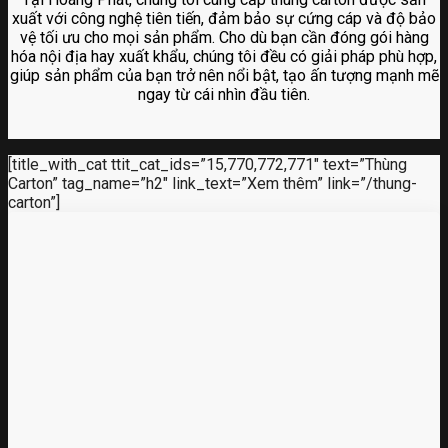
xuất với công nghệ tiên tiến, đảm bảo sự cứng cáp và độ bảo
vệ tối ưu cho mọi sản phẩm. Cho dù bạn cần đóng gói hàng
hóa nội địa hay xuất khẩu, chúng tôi đều có giải pháp phù hợp,
giúp sản phẩm của bạn trở nên nổi bật, tạo ấn tượng mạnh mẽ
ngay từ cái nhìn đầu tiên.
[title_with_cat ttit_cat_ids=”15,770,772,771″ text=”Thùng
Carton” tag_name=”h2″ link_text=”Xem thêm” link=”/thung-
carton”]