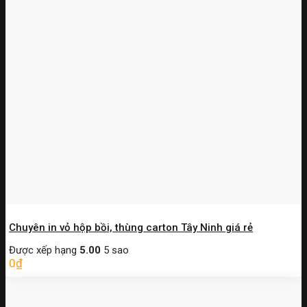
Chuyên in vỏ hộp bồi, thùng carton Tây Ninh giá rẻ
Được xếp hạng
5.00
5 sao
0
₫