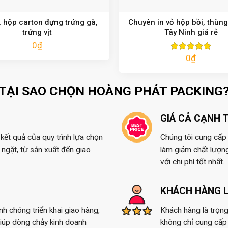
 hộp carton đựng trứng gà,
Chuyên in vỏ hộp bồi, thùng
trứng vịt
Tây Ninh giá rẻ
0
₫
0
₫
Được xếp
hạng
5.00
5 sao
TẠI SAO CHỌN HOÀNG PHÁT PACKING
GIÁ CẢ CẠNH 
kết quả của quy trình lựa chọn
Chúng tôi cung cấp t
ngặt, từ sản xuất đến giao
làm giảm chất lượn
với chi phí tốt nhất.
KHÁCH HÀNG L
anh chóng triển khai giao hàng,
Khách hàng là trọng
giúp dòng chảy kinh doanh
không chỉ cung cấp