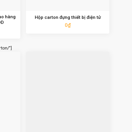
ao hàng
Hộp carton đựng thiết bị điện tử
OD
0
₫
ton/”]