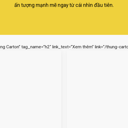
ấn tượng mạnh mẽ ngay từ cái nhìn đầu tiên.
ùng Carton” tag_name=”h2″ link_text=”Xem thêm” link=”/thung-carto