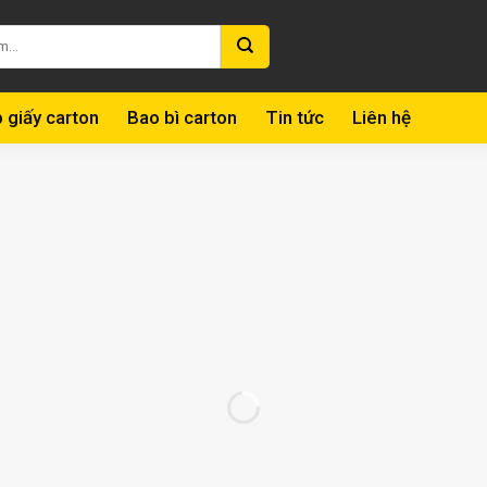
 giấy carton
Bao bì carton
Tin tức
Liên hệ