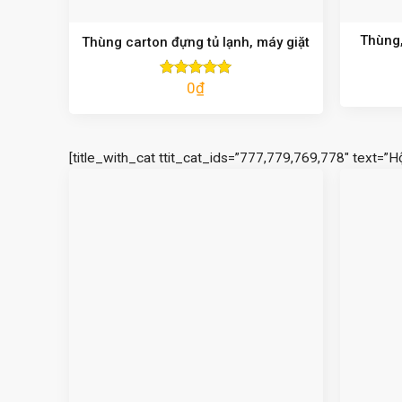
Thùng,
Thùng carton đựng tủ lạnh, máy giặt
0
₫
Được xếp
hạng
5.00
5 sao
[title_with_cat ttit_cat_ids=”777,779,769,778″ text=”H