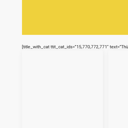
[title_with_cat ttit_cat_ids=”15,770,772,771″ text=”Th