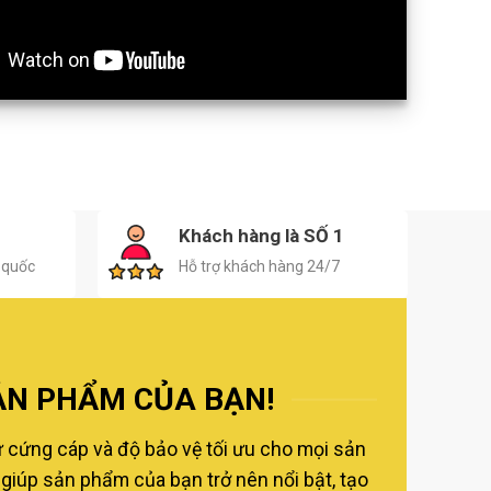
H
Khách hàng là SỐ 1
 quốc
Hỗ trợ khách hàng 24/7
ẢN PHẨM CỦA BẠN!
ự cứng cáp và độ bảo vệ tối ưu cho mọi sản
giúp sản phẩm của bạn trở nên nổi bật, tạo