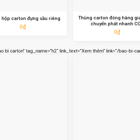
Thùng carton đóng hàng gi
 hộp carton đựng sầu riêng
chuyển phát nhanh C
0
₫
0
₫
ao bì carton” tag_name=”h2″ link_text=”Xem thêm” link=”/bao-bi-car