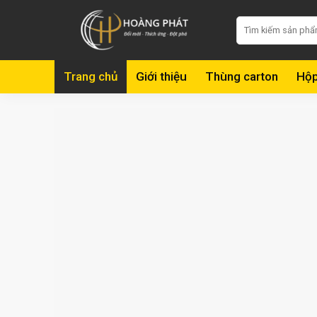
Skip
Tìm
to
kiếm:
content
Trang chủ
Giới thiệu
Thùng carton
Hộp