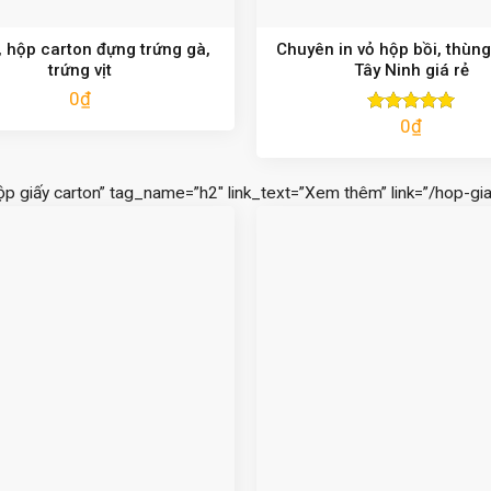
 hộp carton đựng trứng gà,
Chuyên in vỏ hộp bồi, thùng
trứng vịt
Tây Ninh giá rẻ
0
₫
0
₫
Được xếp
hạng
5.00
5 sao
ộp giấy carton” tag_name=”h2″ link_text=”Xem thêm” link=”/hop-gia