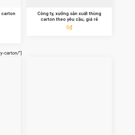
 carton
Công ty, xưởng sản xuất thùng
carton theo yêu cầu, giá rẻ
0
₫
y-carton/”]