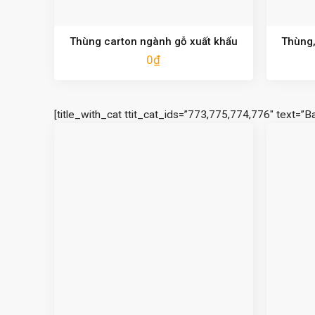
Thùng carton ngành gỗ xuất khẩu
Thùng,
0
₫
[title_with_cat ttit_cat_ids=”773,775,774,776″ text=”B