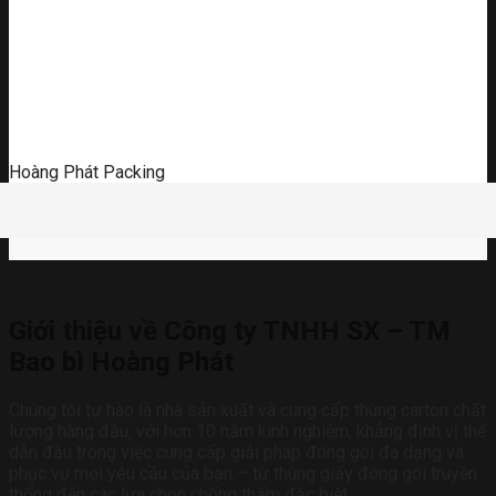
Hoàng Phát Packing
Giới thiệu về Công ty TNHH SX – TM
Bao bì Hoàng Phát
Chúng tôi tự hào là nhà sản xuất và cung cấp thùng carton chất
lượng hàng đầu, với hơn 10 năm kinh nghiệm, khẳng định vị thế
dẫn đầu trong việc cung cấp giải pháp đóng gói đa dạng và
phục vụ mọi yêu cầu của bạn – từ thùng giấy đóng gói truyền
thống đến các lựa chọn chống thấm đặc biệt.