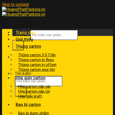
Skip to content
Trang chủ
Tìm kiếm:
Giới thiệu
Thùng carton
Thùng carton 3,5,7 lớp
kinhdoanh@hoangphatpacking.vn
Thùng carton in flexo
0919046246
Thùng carton in offset
Thùng carton size lớn
Tìm kiếm:
Hộp giấy carton
Hộp carton nắp gài
Hộp carton nắp rời
Hộp giấy kraft
Bao bì carton
Bao bì dược phẩm