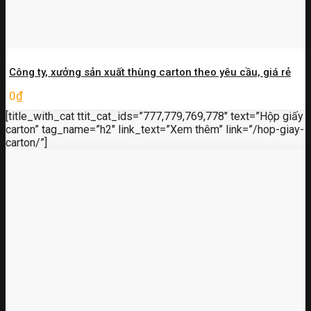
Công ty, xưởng sản xuất thùng carton theo yêu cầu, giá rẻ
0
₫
[title_with_cat ttit_cat_ids=”777,779,769,778″ text=”Hộp giấy
carton” tag_name=”h2″ link_text=”Xem thêm” link=”/hop-giay-
carton/”]