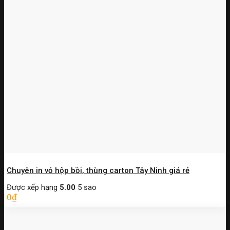
Chuyên in vỏ hộp bồi, thùng carton Tây Ninh giá rẻ
Được xếp hạng
5.00
5 sao
0
₫