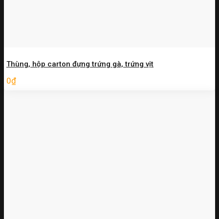
Thùng, hộp carton đựng trứng gà, trứng vịt
0
₫