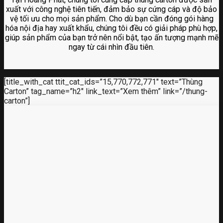
xuất với công nghệ tiên tiến, đảm bảo sự cứng cáp và độ bảo
vệ tối ưu cho mọi sản phẩm. Cho dù bạn cần đóng gói hàng
hóa nội địa hay xuất khẩu, chúng tôi đều có giải pháp phù hợp,
giúp sản phẩm của bạn trở nên nổi bật, tạo ấn tượng mạnh mẽ
ngay từ cái nhìn đầu tiên.
[title_with_cat ttit_cat_ids=”15,770,772,771″ text=”Thùng
Carton” tag_name=”h2″ link_text=”Xem thêm” link=”/thung-
carton”]