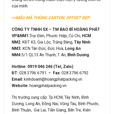
của mình.
>>MẪU MÃ THÙNG CARTON, OFFSET ĐẸP
CÔNG TY TNHH SX – TM BAO BÌ HOÀNG PHÁT
VP&
NM1:
Trại Đèn, Phước Hiệp, Củ Chi,
HCM
NM2
: KĐT K3, Gia Lộc, Trảng Bàng,
Tây Ninh
NM3:
KCN Tân Đức, Đức Hoà,
Long An
NM4:
5/1 QL13 An Thạnh, T. An,
Bình Dương
Hotline: 0919 046 246 (Tel, Zalo)
ĐT:
028.3796 6791
– Fax:
028.3796 6792
Email:
kinhdoanh@hoangphatpacking.vn
Website:
hoangphatpacking.vn
Thị trường cung cấp: Tp.HCM, Tây Ninh, Bình
Dương, Long An, Đồng Nai, Vũng Tàu, Bình Phước,
Bình Thuận, Gia Lai, Tiền Giang, Bến Tre, Kiên