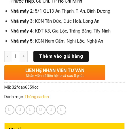
Phước Hiệp, Củ Chi, TP Hồ Chí Minh
Nhà máy 2:
5/1 QL13 An Thạnh, T. An, Bình Dương
Nhà máy 3:
KCN Tân Đức, Đức Hoà, Long An
Nhà máy 4:
KĐT K3, Gia Lộc, Trảng Bàng, Tây Ninh
Nhà máy 5:
KCN Nam Cấm, Nghi Lộc, Nghệ An
Số lượng
Thêm vào giỏ hàng
LIÊN HỆ NHÂN VIÊN TƯ VẤN
Nhân viên sẽ liên hệ tư vấ sau 5 phút
Mã:
32fdab6559cd
Danh mục:
Thùng carton