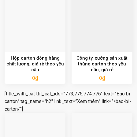
Hộp carton đóng hàng
Công ty, xưởng sản xuất
chất lượng, giá rẻ theo yêu
thùng carton theo yêu
cầu
cầu, giá rẻ
0
₫
0
₫
[title_with_cat ttit_cat_ids=”773,775,774,776″ text=”Bao bì
carton” tag_name=”h2″ link_text=”Xem thêm” link=”/bao-bi-
carton/”]