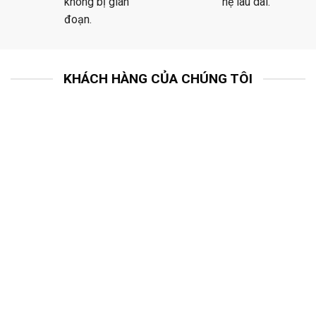
không bị gián
hệ lâu dài.
đoạn.
KHÁCH HÀNG CỦA CHÚNG TÔI