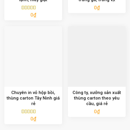
0
₫
0
₫
Được xếp
hạng
5.00
5
sao
Chuyên in vỏ hộp bồi,
Công ty, xưởng sản xuất
thùng carton Tây Ninh giá
thùng carton theo yêu
rẻ
cầu, giá rẻ
0
₫
0
₫
Được xếp
hạng
5.00
5
sao