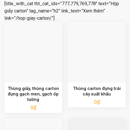
[title_with_cat ttit_cat_ids=”777,779,769,778″ text=”Hộp
giấy carton” tag_name=”h2″ link_text=”Xem thêm”
link=”/hop-giay-carton/”]
Thùng giấy, thùng carton
Thùng carton đựng trái
đựng gạch men, gạch ốp
cây xuất khẩu
tường
0
₫
0
₫