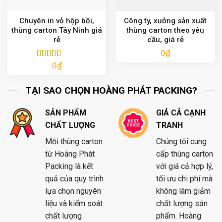
Chuyên in vỏ hộp bồi,
Công ty, xưởng sản xuất
thùng carton Tây Ninh giá
thùng carton theo yêu
rẻ
cầu, giá rẻ
0
₫
0
₫
Được xếp
hạng
5.00
5
sao
TẠI SAO CHỌN HOÀNG PHÁT PACKING?
SẢN PHẨM
GIÁ CẢ CẠNH
CHẤT LƯỢNG
TRANH
Mỗi thùng carton
Chúng tôi cung
từ Hoàng Phát
cấp thùng carton
Packing là kết
với giá cả hợp lý,
quả của quy trình
tối ưu chi phí mà
lựa chọn nguyên
không làm giảm
liệu và kiểm soát
chất lượng sản
chất lượng
phẩm. Hoàng