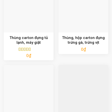
Thùng carton đựng tủ
Thùng, hộp carton đựng
lạnh, máy giặt
trứng gà, trứng vịt
0
₫
0
₫
Được xếp
hạng
5.00
5
sao