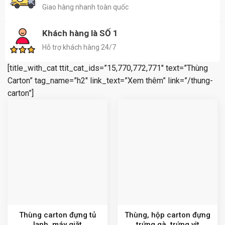
Giao hàng nhanh toàn quốc
Khách hàng là SỐ 1
Hỗ trợ khách hàng 24/7
[title_with_cat ttit_cat_ids=”15,770,772,771″ text=”Thùng
Carton” tag_name=”h2″ link_text=”Xem thêm” link=”/thung-
carton”]
Thùng carton đựng tủ
Thùng, hộp carton đựng
lạnh, máy giặt
trứng gà, trứng vịt