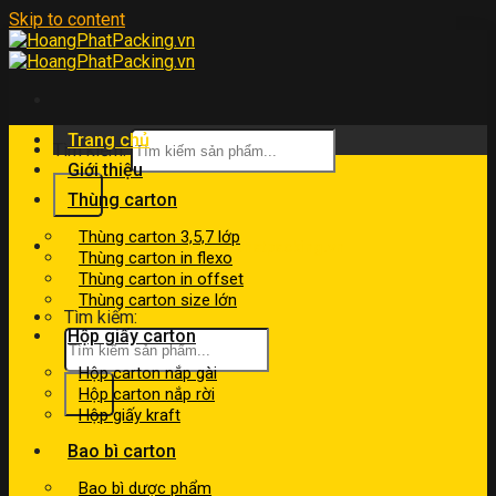
Skip to content
Trang chủ
Tìm kiếm:
Giới thiệu
Thùng carton
Thùng carton 3,5,7 lớp
kinhdoanh@hoangphatpacking.vn
Thùng carton in flexo
0919046246
Thùng carton in offset
Thùng carton size lớn
Tìm kiếm:
Hộp giấy carton
Hộp carton nắp gài
Hộp carton nắp rời
Hộp giấy kraft
Bao bì carton
Bao bì dược phẩm