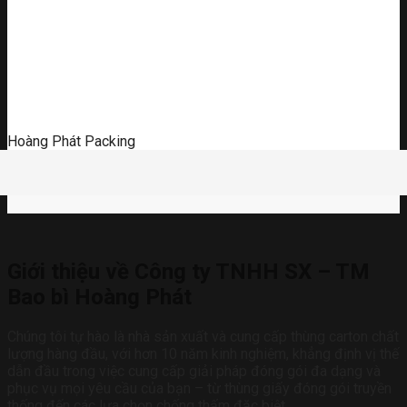
Hoàng Phát Packing
Giới thiệu về Công ty TNHH SX – TM
Bao bì Hoàng Phát
Chúng tôi tự hào là nhà sản xuất và cung cấp thùng carton chất
lượng hàng đầu, với hơn 10 năm kinh nghiệm, khẳng định vị thế
dẫn đầu trong việc cung cấp giải pháp đóng gói đa dạng và
phục vụ mọi yêu cầu của bạn – từ thùng giấy đóng gói truyền
thống đến các lựa chọn chống thấm đặc biệt.