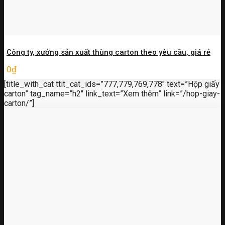
Công ty, xưởng sản xuất thùng carton theo yêu cầu, giá rẻ
0
₫
[title_with_cat ttit_cat_ids=”777,779,769,778″ text=”Hộp giấy
carton” tag_name=”h2″ link_text=”Xem thêm” link=”/hop-giay-
carton/”]