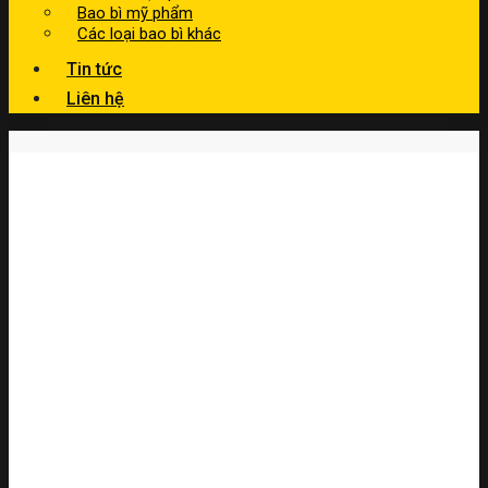
Bao bì mỹ phẩm
Các loại bao bì khác
Tin tức
Liên hệ