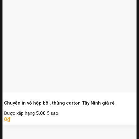
Chuyên in vỏ hộp bồi, thùng carton Tây Ninh giá rẻ
Được xếp hạng
5.00
5 sao
0
₫