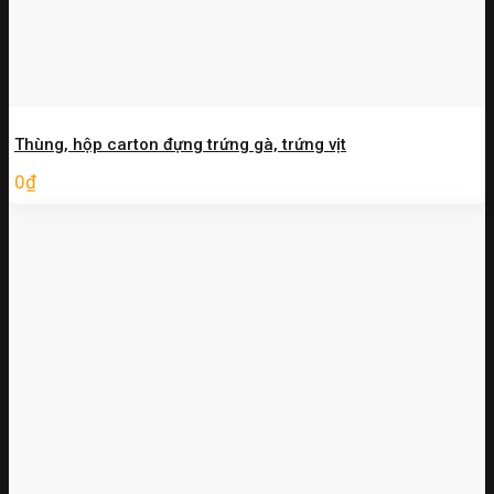
Thùng, hộp carton đựng trứng gà, trứng vịt
0
₫