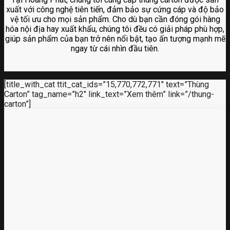
xuất với công nghệ tiên tiến, đảm bảo sự cứng cáp và độ bảo
vệ tối ưu cho mọi sản phẩm. Cho dù bạn cần đóng gói hàng
hóa nội địa hay xuất khẩu, chúng tôi đều có giải pháp phù hợp,
giúp sản phẩm của bạn trở nên nổi bật, tạo ấn tượng mạnh mẽ
ngay từ cái nhìn đầu tiên.
[title_with_cat ttit_cat_ids=”15,770,772,771″ text=”Thùng
Carton” tag_name=”h2″ link_text=”Xem thêm” link=”/thung-
carton”]