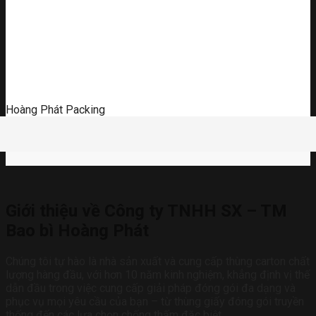
Hoàng Phát Packing
Giới thiệu về Công ty TNHH SX – TM
Bao bì Hoàng Phát
Chúng tôi tự hào là nhà sản xuất và cung cấp thùng carton chất
lượng hàng đầu, với hơn 10 năm kinh nghiệm, khẳng định vị thế
dẫn đầu trong việc cung cấp giải pháp đóng gói đa dạng và
phục vụ mọi yêu cầu của bạn – từ thùng giấy đóng gói truyền
thống đến các lựa chọn chống thấm đặc biệt.