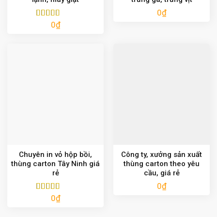
0
₫
0
₫
Được xếp
hạng
5.00
5
sao
Chuyên in vỏ hộp bồi,
Công ty, xưởng sản xuất
thùng carton Tây Ninh giá
thùng carton theo yêu
rẻ
cầu, giá rẻ
0
₫
0
₫
Được xếp
hạng
5.00
5
sao