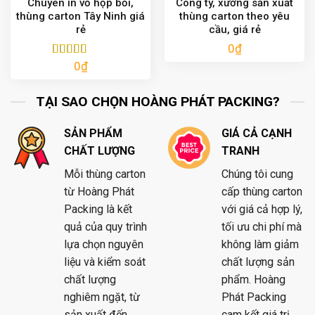
Chuyên in vỏ hộp bồi,
Công ty, xưởng sản xuất
thùng carton Tây Ninh giá
thùng carton theo yêu
rẻ
cầu, giá rẻ
0
₫
0
₫
Được xếp
hạng
5.00
5
sao
TẠI SAO CHỌN HOÀNG PHÁT PACKING?
SẢN PHẨM
GIÁ CẢ CẠNH
CHẤT LƯỢNG
TRANH
Mỗi thùng carton
Chúng tôi cung
từ Hoàng Phát
cấp thùng carton
Packing là kết
với giá cả hợp lý,
quả của quy trình
tối ưu chi phí mà
lựa chọn nguyên
không làm giảm
liệu và kiểm soát
chất lượng sản
chất lượng
phẩm. Hoàng
nghiêm ngặt, từ
Phát Packing
sản xuất đến
cam kết giá trị