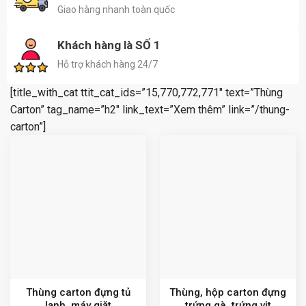
Giao hàng nhanh toàn quốc
Khách hàng là SỐ 1
Hỗ trợ khách hàng 24/7
[title_with_cat ttit_cat_ids=”15,770,772,771″ text=”Thùng
Carton” tag_name=”h2″ link_text=”Xem thêm” link=”/thung-
carton”]
Thùng carton đựng tủ
Thùng, hộp carton đựng
lạnh, máy giặt
trứng gà, trứng vịt