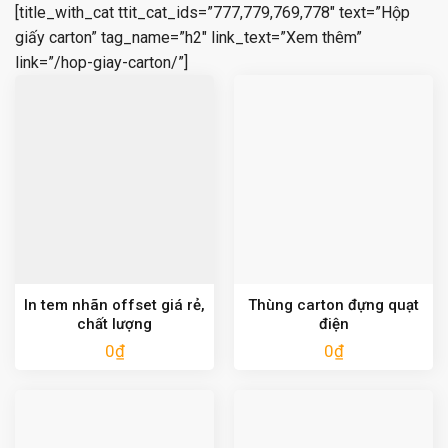
[title_with_cat ttit_cat_ids=”777,779,769,778″ text=”Hộp
giấy carton” tag_name=”h2″ link_text=”Xem thêm”
link=”/hop-giay-carton/”]
In tem nhãn offset giá rẻ,
Thùng carton đựng quạt
chất lượng
điện
0
₫
0
₫