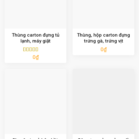
Thùng carton đựng tủ
Thùng, hộp carton đựng
lạnh, máy giặt
trứng gà, trứng vịt
0
₫
0
₫
Được xếp
hạng
5.00
5
sao