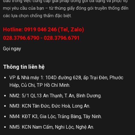
đầu trong việc cung cấp giải pháp đóng gói đa dạng và phục vụ
mọi yêu cầu của bạn – từ thùng giấy đóng gói truyền thống đến
các lựa chọn chống thấm đặc biệt.
Hotline: 0919 046 246 (Tel, Zalo)
028.3796.6790 - 028.3796.6791
Gọi ngay
Thông tin liên hệ
VP & Nhà máy 1: 104D đường 628, ấp Trại Đèn, Phước
Hiệp, Củ Chi, TP Hồ Chí Minh.
NM2: 5/1 QL13 An Thạnh, T. An, Bình Dương.
NM3: KCN Tân Đức, Đức Hoà, Long An.
NM4: KĐT K3, Gia Lộc, Trảng Bàng, Tây Ninh.
NM5: KCN Nam Cấm, Nghi Lộc, Nghệ An.