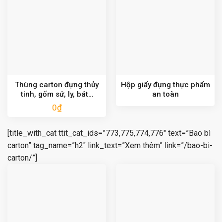
Thùng carton đựng thủy
Hộp giấy đựng thực phẩm
tinh, gốm sứ, ly, bát…
an toàn
0
₫
[title_with_cat ttit_cat_ids=”773,775,774,776″ text=”Bao bì
carton” tag_name=”h2″ link_text=”Xem thêm” link=”/bao-bi-
carton/”]