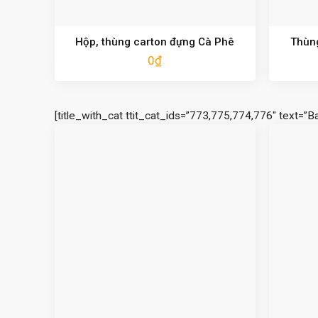
Hộp, thùng carton đựng Cà Phê
Thùng
0
₫
[title_with_cat ttit_cat_ids=”773,775,774,776″ text=”B