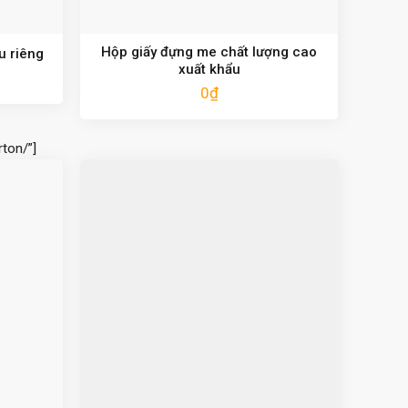
Hộp giấy đựng me chất lượng cao
u riêng
xuất khẩu
0
₫
ton/”]