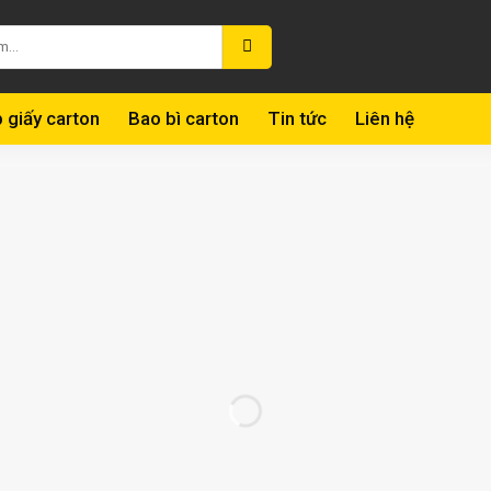
 giấy carton
Bao bì carton
Tin tức
Liên hệ