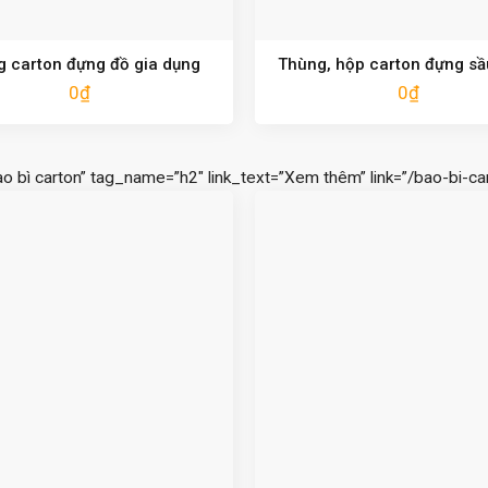
 carton đựng đồ gia dụng
Thùng, hộp carton đựng sầ
0
₫
0
₫
ao bì carton” tag_name=”h2″ link_text=”Xem thêm” link=”/bao-bi-car