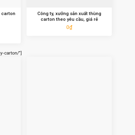
 carton
Công ty, xưởng sản xuất thùng
carton theo yêu cầu, giá rẻ
0
₫
y-carton/”]