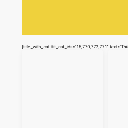
[title_with_cat ttit_cat_ids=”15,770,772,771″ text=”Th