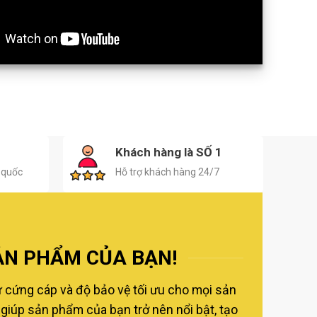
H
Khách hàng là SỐ 1
 quốc
Hỗ trợ khách hàng 24/7
ẢN PHẨM CỦA BẠN!
ự cứng cáp và độ bảo vệ tối ưu cho mọi sản
giúp sản phẩm của bạn trở nên nổi bật, tạo