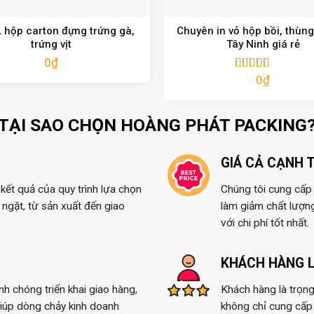
 hộp carton đựng trứng gà,
Chuyên in vỏ hộp bồi, thùng
trứng vịt
Tây Ninh giá rẻ
0
₫
0
₫
Được xếp
hạng
5.00
5
sao
TẠI SAO CHỌN HOÀNG PHÁT PACKING
GIÁ CẢ CẠNH 
kết quả của quy trình lựa chọn
Chúng tôi cung cấp t
ngặt, từ sản xuất đến giao
làm giảm chất lượn
với chi phí tốt nhất.
KHÁCH HÀNG L
anh chóng triển khai giao hàng,
Khách hàng là trọng
giúp dòng chảy kinh doanh
không chỉ cung cấp