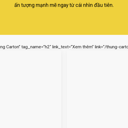
ấn tượng mạnh mẽ ngay từ cái nhìn đầu tiên.
ùng Carton” tag_name=”h2″ link_text=”Xem thêm” link=”/thung-carto