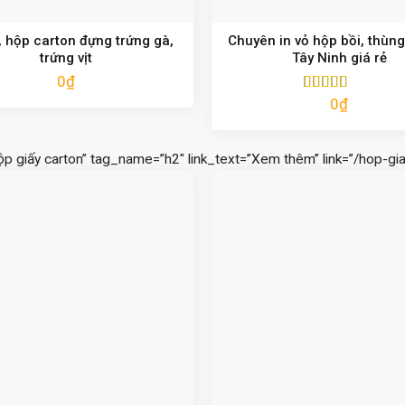
 hộp carton đựng trứng gà,
Chuyên in vỏ hộp bồi, thùng
trứng vịt
Tây Ninh giá rẻ
0
₫
0
₫
Được xếp
hạng
5.00
5
sao
ộp giấy carton” tag_name=”h2″ link_text=”Xem thêm” link=”/hop-gia