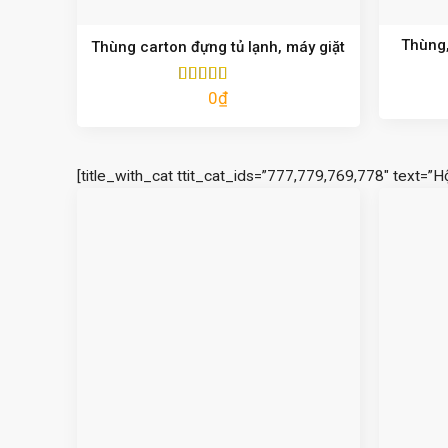
Thùng,
Thùng carton đựng tủ lạnh, máy giặt
0
₫
Được xếp
hạng
5.00
5
sao
[title_with_cat ttit_cat_ids=”777,779,769,778″ text=”H