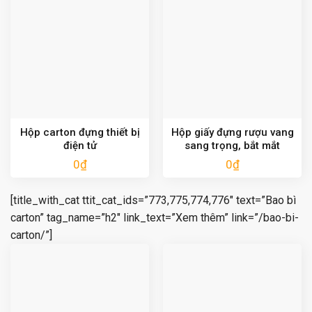
Hộp carton đựng thiết bị
Hộp giấy đựng rượu vang
điện tử
sang trọng, bắt mắt
0
₫
0
₫
[title_with_cat ttit_cat_ids=”773,775,774,776″ text=”Bao bì
carton” tag_name=”h2″ link_text=”Xem thêm” link=”/bao-bi-
carton/”]