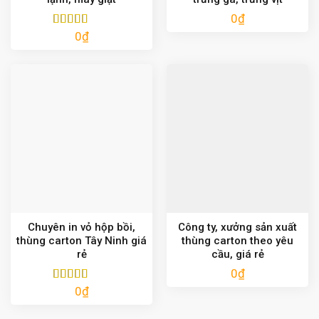
0
₫
0
₫
Được xếp
hạng
5.00
5
sao
Chuyên in vỏ hộp bồi,
Công ty, xưởng sản xuất
thùng carton Tây Ninh giá
thùng carton theo yêu
rẻ
cầu, giá rẻ
0
₫
0
₫
Được xếp
hạng
5.00
5
sao