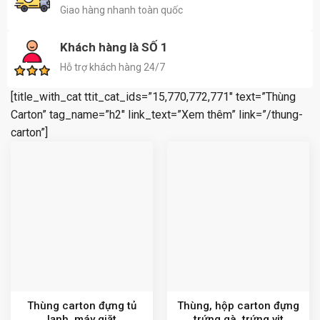
Giao hàng nhanh toàn quốc
Khách hàng là SỐ 1
Hỗ trợ khách hàng 24/7
[title_with_cat ttit_cat_ids=”15,770,772,771″ text=”Thùng
Carton” tag_name=”h2″ link_text=”Xem thêm” link=”/thung-
carton”]
Thùng carton đựng tủ
Thùng, hộp carton đựng
lạnh, máy giặt
trứng gà, trứng vịt