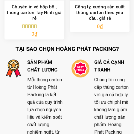
Chuyên in vỏ hộp bồi,
Công ty, xưởng sản xuất
thùng carton Tây Ninh giá
thùng carton theo yêu
rẻ
cầu, giá rẻ
0
₫
0
₫
Được xếp
hạng
5.00
5
sao
TẠI SAO CHỌN HOÀNG PHÁT PACKING?
SẢN PHẨM
GIÁ CẢ CẠNH
CHẤT LƯỢNG
TRANH
Mỗi thùng carton
Chúng tôi cung
từ Hoàng Phát
cấp thùng carton
Packing là kết
với giá cả hợp lý,
quả của quy trình
tối ưu chi phí mà
lựa chọn nguyên
không làm giảm
liệu và kiểm soát
chất lượng sản
chất lượng
phẩm. Hoàng
nghiêm ngặt, từ
Phát Packing