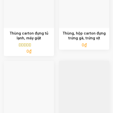
Thùng carton đựng tủ
Thùng, hộp carton đựng
lạnh, máy giặt
trứng gà, trứng vịt
0
₫
0
₫
Được xếp
hạng
5.00
5
sao