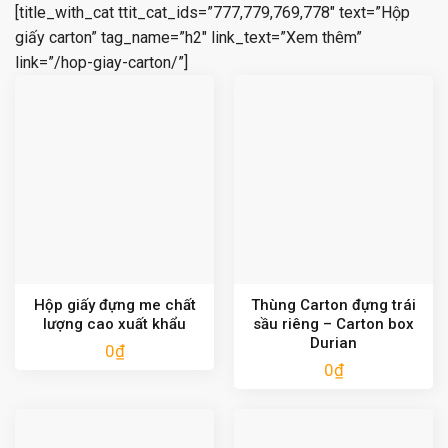
[title_with_cat ttit_cat_ids=”777,779,769,778″ text=”Hộp
giấy carton” tag_name=”h2″ link_text=”Xem thêm”
link=”/hop-giay-carton/”]
Hộp giấy đựng me chất
Thùng Carton đựng trái
lượng cao xuất khẩu
sầu riêng – Carton box
Durian
0
₫
0
₫