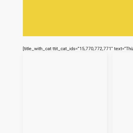
[title_with_cat ttit_cat_ids=”15,770,772,771″ text=”Th