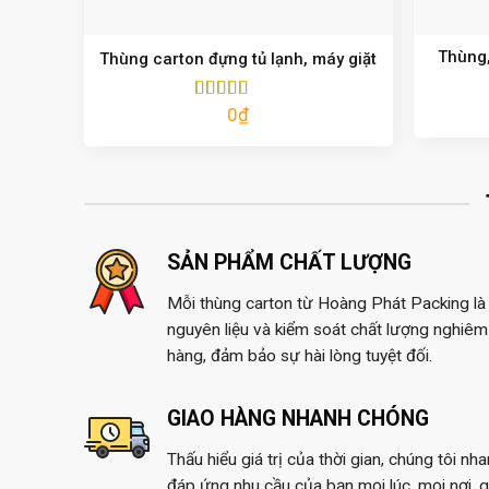
Thùng,
Thùng carton đựng tủ lạnh, máy giặt
0
₫
Được xếp
hạng
5.00
5
sao
SẢN PHẨM CHẤT LƯỢNG
Mỗi thùng carton từ Hoàng Phát Packing là 
nguyên liệu và kiểm soát chất lượng nghiêm 
hàng, đảm bảo sự hài lòng tuyệt đối.
GIAO HÀNG NHANH CHÓNG
Thấu hiểu giá trị của thời gian, chúng tôi nh
đáp ứng nhu cầu của bạn mọi lúc, mọi nơi, 