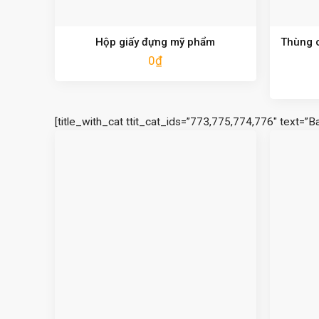
Hộp giấy đựng mỹ phẩm
Thùng c
0
₫
[title_with_cat ttit_cat_ids=”773,775,774,776″ text=”B