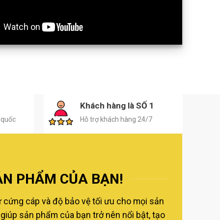
H
Khách hàng là SỐ 1
 quốc
Hỗ trợ khách hàng 24/7
ẢN PHẨM CỦA BẠN!
ự cứng cáp và độ bảo vệ tối ưu cho mọi sản
giúp sản phẩm của bạn trở nên nổi bật, tạo