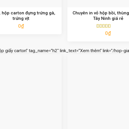
 hộp carton đựng trứng gà,
Chuyên in vỏ hộp bồi, thùng
trứng vịt
Tây Ninh giá rẻ
0
₫
0
₫
Được xếp
hạng
5.00
5
sao
ộp giấy carton” tag_name=”h2″ link_text=”Xem thêm” link=”/hop-gia