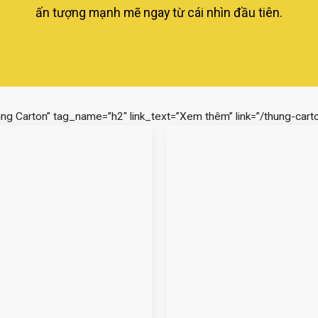
ấn tượng mạnh mẽ ngay từ cái nhìn đầu tiên.
ùng Carton” tag_name=”h2″ link_text=”Xem thêm” link=”/thung-carto