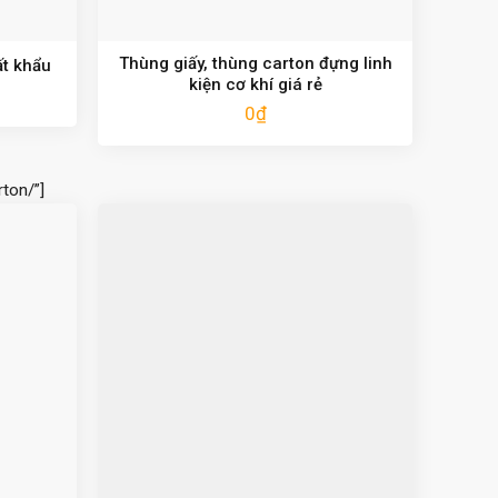
Thùng giấy, thùng carton đựng linh
ất khẩu
kiện cơ khí giá rẻ
0
₫
ton/”]