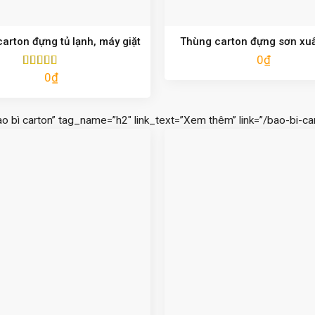
arton đựng tủ lạnh, máy giặt
Thùng carton đựng sơn xu
0
₫
0
₫
Được xếp
hạng
5.00
5
sao
ao bì carton” tag_name=”h2″ link_text=”Xem thêm” link=”/bao-bi-car