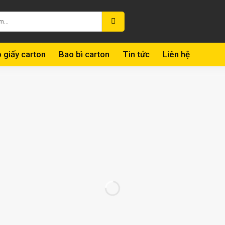
 giấy carton
Bao bì carton
Tin tức
Liên hệ