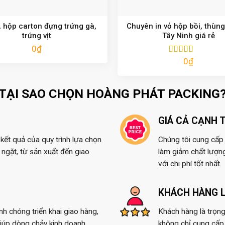
 hộp carton đựng trứng gà,
Chuyên in vỏ hộp bồi, thùng
trứng vịt
Tây Ninh giá rẻ
0
₫
0
₫
Được xếp
hạng
5.00
5
sao
TẠI SAO CHỌN HOÀNG PHÁT PACKING
GIÁ CẢ CẠNH 
kết quả của quy trình lựa chọn
Chúng tôi cung cấp t
ngặt, từ sản xuất đến giao
làm giảm chất lượn
với chi phí tốt nhất.
KHÁCH HÀNG L
anh chóng triển khai giao hàng,
Khách hàng là trọng
giúp dòng chảy kinh doanh
không chỉ cung cấp