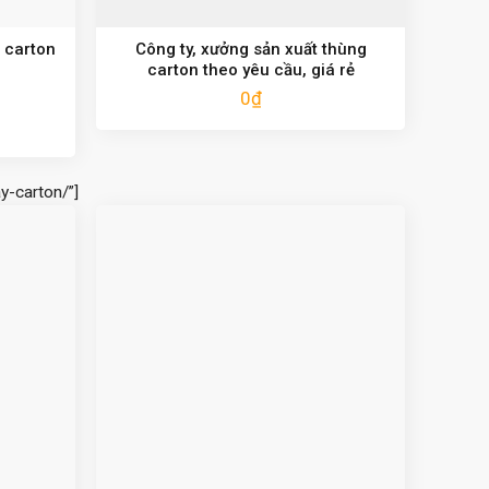
 carton
Công ty, xưởng sản xuất thùng
carton theo yêu cầu, giá rẻ
0
₫
y-carton/”]