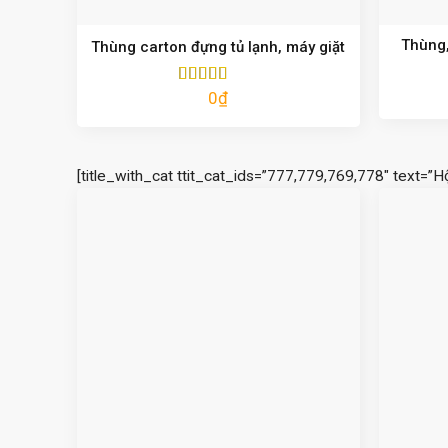
Thùng,
Thùng carton đựng tủ lạnh, máy giặt
0
₫
Được xếp
hạng
5.00
5
sao
[title_with_cat ttit_cat_ids=”777,779,769,778″ text=”H