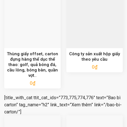
Thùng giấy offset, carton
Công ty sản xuất hộp giấy
đựng hàng thể dục thể
theo yêu cầu
thao: golf, quả bóng đá,
0
₫
cầu lông, bóng bàn, quần
vợt..
0
₫
[title_with_cat ttit_cat_ids=”773,775,774,776″ text=”Bao bì
carton” tag_name=”h2″ link_text=”Xem thêm” link=”/bao-bi-
carton/”]