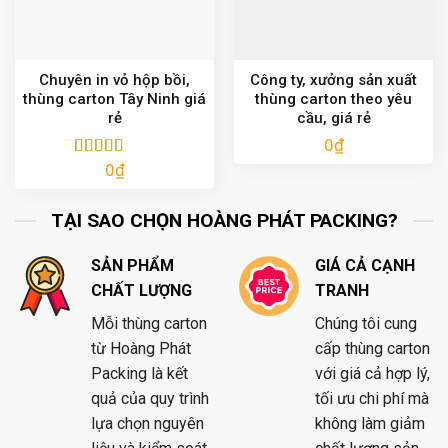
Chuyên in vỏ hộp bồi,
Công ty, xưởng sản xuất
thùng carton Tây Ninh giá
thùng carton theo yêu
rẻ
cầu, giá rẻ
0
₫
0
₫
Được xếp
hạng
5.00
5
sao
TẠI SAO CHỌN HOÀNG PHÁT PACKING?
SẢN PHẨM
GIÁ CẢ CẠNH
CHẤT LƯỢNG
TRANH
Mỗi thùng carton
Chúng tôi cung
từ Hoàng Phát
cấp thùng carton
Packing là kết
với giá cả hợp lý,
quả của quy trình
tối ưu chi phí mà
lựa chọn nguyên
không làm giảm