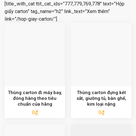
[title_with_cat ttit_cat_ids=”777,779,769,778″ text=”Hộp
giấy carton” tag_name=”h2″ link_text=”Xem thêm”
link=”/hop-giay-carton/”]
Thùng carton đi máy bay,
Thùng carton đựng két
đóng hàng theo tiêu
sắt, giường tủ, bàn ghế,
chuẩn của hãng
kim loại nặng
0
₫
0
₫