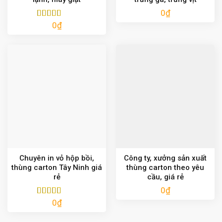
0
₫
0
₫
Được xếp
hạng
5.00
5
sao
Chuyên in vỏ hộp bồi,
Công ty, xưởng sản xuất
thùng carton Tây Ninh giá
thùng carton theo yêu
rẻ
cầu, giá rẻ
0
₫
0
₫
Được xếp
hạng
5.00
5
sao