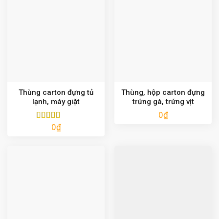
Thùng carton đựng tủ
Thùng, hộp carton đựng
lạnh, máy giặt
trứng gà, trứng vịt
0
₫
0
₫
Được xếp
hạng
5.00
5
sao