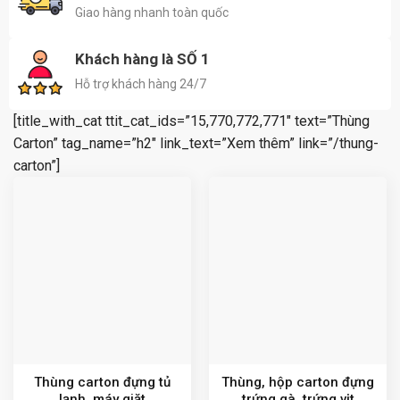
Giao hàng nhanh toàn quốc
Khách hàng là SỐ 1
Hỗ trợ khách hàng 24/7
[title_with_cat ttit_cat_ids=”15,770,772,771″ text=”Thùng
Carton” tag_name=”h2″ link_text=”Xem thêm” link=”/thung-
carton”]
Thùng carton đựng tủ
Thùng, hộp carton đựng
lạnh, máy giặt
trứng gà, trứng vịt