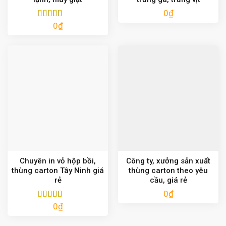
0
₫
0
₫
Được xếp
hạng
5.00
5
sao
Chuyên in vỏ hộp bồi,
Công ty, xưởng sản xuất
thùng carton Tây Ninh giá
thùng carton theo yêu
rẻ
cầu, giá rẻ
0
₫
0
₫
Được xếp
hạng
5.00
5
sao