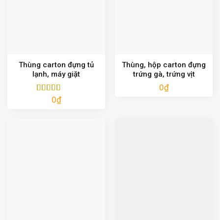
Thùng carton đựng tủ
Thùng, hộp carton đựng
lạnh, máy giặt
trứng gà, trứng vịt
0
₫
0
₫
Được xếp
hạng
5.00
5
sao