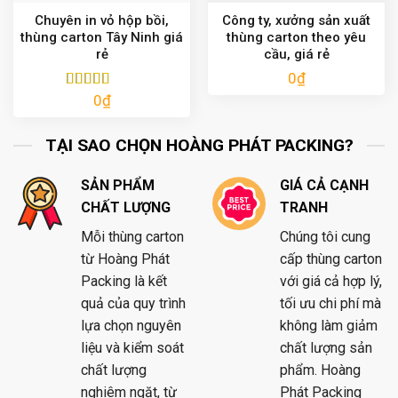
Chuyên in vỏ hộp bồi,
Công ty, xưởng sản xuất
thùng carton Tây Ninh giá
thùng carton theo yêu
rẻ
cầu, giá rẻ
0
₫
0
₫
Được xếp
hạng
5.00
5
sao
TẠI SAO CHỌN HOÀNG PHÁT PACKING?
SẢN PHẨM
GIÁ CẢ CẠNH
CHẤT LƯỢNG
TRANH
Mỗi thùng carton
Chúng tôi cung
từ Hoàng Phát
cấp thùng carton
Packing là kết
với giá cả hợp lý,
quả của quy trình
tối ưu chi phí mà
lựa chọn nguyên
không làm giảm
liệu và kiểm soát
chất lượng sản
chất lượng
phẩm. Hoàng
nghiêm ngặt, từ
Phát Packing