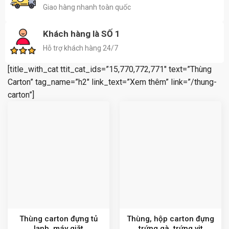
Giao hàng nhanh toàn quốc
Khách hàng là SỐ 1
Hỗ trợ khách hàng 24/7
[title_with_cat ttit_cat_ids=”15,770,772,771″ text=”Thùng
Carton” tag_name=”h2″ link_text=”Xem thêm” link=”/thung-
carton”]
Thùng carton đựng tủ
Thùng, hộp carton đựng
lạnh, máy giặt
trứng gà, trứng vịt