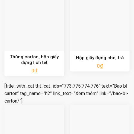
Thùng carton, hộp giấy
Hộp giấy đựng chè, trà
đựng lịch tết
0
₫
0
₫
[title_with_cat ttit_cat_ids=”773,775,774,776″ text=”Bao bì
carton” tag_name=”h2″ link_text=”Xem thêm” link=”/bao-bi-
carton/”]