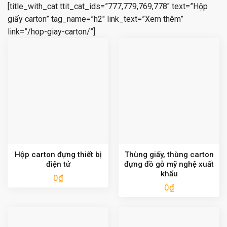
[title_with_cat ttit_cat_ids=”777,779,769,778″ text=”Hộp
giấy carton” tag_name=”h2″ link_text=”Xem thêm”
link=”/hop-giay-carton/”]
Hộp carton đựng thiết bị
Thùng giấy, thùng carton
điện tử
đựng đồ gỗ mỹ nghệ xuất
khẩu
0
₫
0
₫