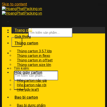
Skip to content
Trang chủ
Tìm kiếm:
Giới thiệu
Thùng carton
Thùng carton 3,5,7 lớp
kinhdoanh@hoangphatpacking.vn
Thùng carton in flexo
0919046246
Thùng carton in offset
Thùng carton size lớn
Tìm kiếm:
Hộp giấy carton
Hộp carton nắp gài
Hộp carton nắp rời
Hộp giấy kraft
Bao bì carton
Bao bì dược phẩm