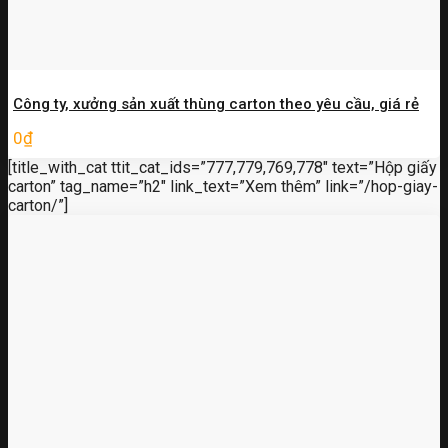
Công ty, xưởng sản xuất thùng carton theo yêu cầu, giá rẻ
0
₫
[title_with_cat ttit_cat_ids=”777,779,769,778″ text=”Hộp giấy
carton” tag_name=”h2″ link_text=”Xem thêm” link=”/hop-giay-
carton/”]