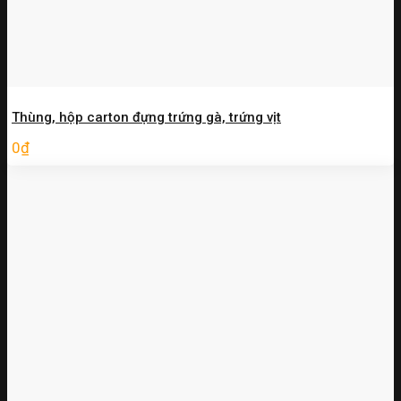
Thùng, hộp carton đựng trứng gà, trứng vịt
0
₫