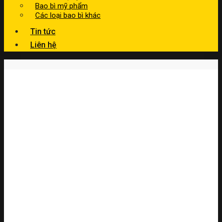
Bao bì mỹ phẩm
Các loại bao bì khác
Tin tức
Liên hệ