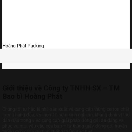
Hoàng Phát Packing
Giới thiệu về Công ty TNHH SX – TM
Bao bì Hoàng Phát
Chúng tôi tự hào là nhà sản xuất và cung cấp thùng carton chất
lượng hàng đầu, với hơn 10 năm kinh nghiệm, khẳng định vị thế
dẫn đầu trong việc cung cấp giải pháp đóng gói đa dạng và
phục vụ mọi yêu cầu của bạn – từ thùng giấy đóng gói truyền
thống đến các lựa chọn chống thấm đặc biệt.