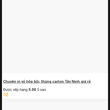
Chuyên in vỏ hộp bồi, thùng carton Tây Ninh giá rẻ
Được xếp hạng
5.00
5 sao
0
₫