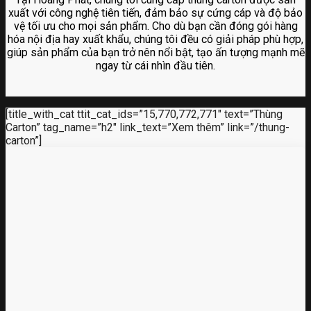
xuất với công nghệ tiên tiến, đảm bảo sự cứng cáp và độ bảo
vệ tối ưu cho mọi sản phẩm. Cho dù bạn cần đóng gói hàng
hóa nội địa hay xuất khẩu, chúng tôi đều có giải pháp phù hợp,
giúp sản phẩm của bạn trở nên nổi bật, tạo ấn tượng mạnh mẽ
ngay từ cái nhìn đầu tiên.
[title_with_cat ttit_cat_ids=”15,770,772,771″ text=”Thùng
Carton” tag_name=”h2″ link_text=”Xem thêm” link=”/thung-
carton”]