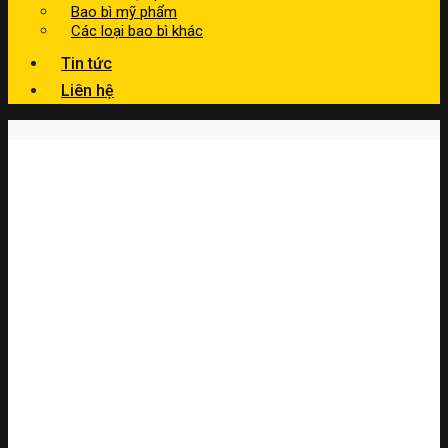
Bao bì mỹ phẩm
Các loại bao bì khác
Tin tức
Liên hệ