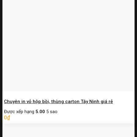
Chuyên in vỏ hộp bồi, thùng carton Tây Ninh giá rẻ
Được xếp hạng
5.00
5 sao
0
₫