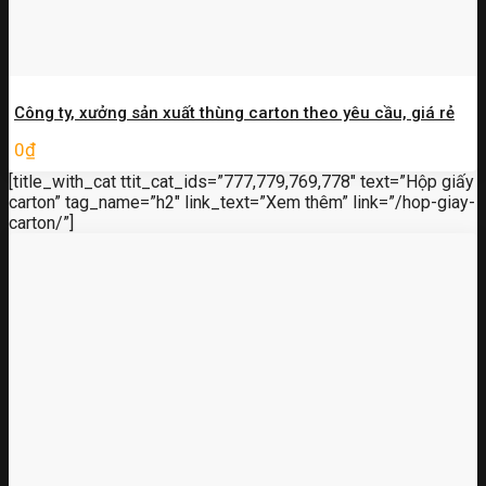
Công ty, xưởng sản xuất thùng carton theo yêu cầu, giá rẻ
0
₫
[title_with_cat ttit_cat_ids=”777,779,769,778″ text=”Hộp giấy
carton” tag_name=”h2″ link_text=”Xem thêm” link=”/hop-giay-
carton/”]