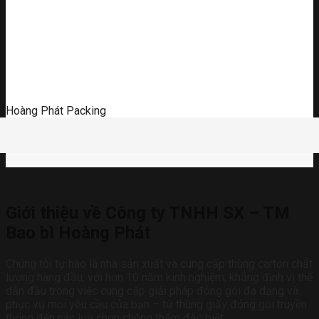
Hoàng Phát Packing
Giới thiệu về Công ty TNHH SX – TM
Bao bì Hoàng Phát
Chúng tôi tự hào là nhà sản xuất và cung cấp thùng carton chất
lượng hàng đầu, với hơn 10 năm kinh nghiệm, khẳng định vị thế
dẫn đầu trong việc cung cấp giải pháp đóng gói đa dạng và
phục vụ mọi yêu cầu của bạn – từ thùng giấy đóng gói truyền
thống đến các lựa chọn chống thấm đặc biệt.