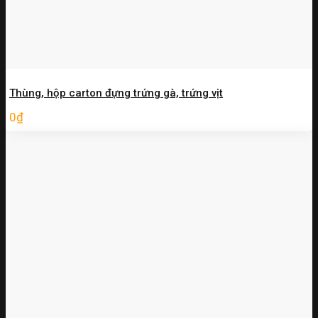
Thùng, hộp carton đựng trứng gà, trứng vịt
0
₫