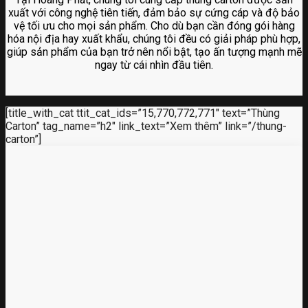
xuất với công nghệ tiên tiến, đảm bảo sự cứng cáp và độ bảo
vệ tối ưu cho mọi sản phẩm. Cho dù bạn cần đóng gói hàng
hóa nội địa hay xuất khẩu, chúng tôi đều có giải pháp phù hợp,
giúp sản phẩm của bạn trở nên nổi bật, tạo ấn tượng mạnh mẽ
ngay từ cái nhìn đầu tiên.
[title_with_cat ttit_cat_ids=”15,770,772,771″ text=”Thùng
Carton” tag_name=”h2″ link_text=”Xem thêm” link=”/thung-
carton”]