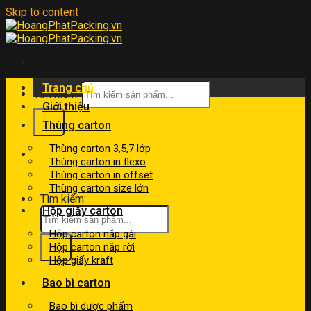
Skip to content
Trang chủ
Tìm kiếm:
Giới thiệu
Thùng carton
Thùng carton 3,5,7 lớp
kinhdoanh@hoangphatpacking.vn
Thùng carton in flexo
0919046246
Thùng carton in offset
Thùng carton size lớn
Tìm kiếm:
Hộp giấy carton
Hộp carton nắp gài
Hộp carton nắp rời
Hộp giấy kraft
Bao bì carton
Bao bì dược phẩm