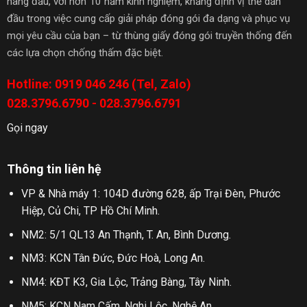
hàng đầu, với hơn 10 năm kinh nghiệm, khẳng định vị thế dẫn
đầu trong việc cung cấp giải pháp đóng gói đa dạng và phục vụ
mọi yêu cầu của bạn – từ thùng giấy đóng gói truyền thống đến
các lựa chọn chống thấm đặc biệt.
Hotline: 0919 046 246 (Tel, Zalo)
028.3796.6790 - 028.3796.6791
Gọi ngay
Thông tin liên hệ
VP & Nhà máy 1: 104D đường 628, ấp Trại Đèn, Phước
Hiệp, Củ Chi, TP Hồ Chí Minh.
NM2: 5/1 QL13 An Thạnh, T. An, Bình Dương.
NM3: KCN Tân Đức, Đức Hoà, Long An.
NM4: KĐT K3, Gia Lộc, Trảng Bàng, Tây Ninh.
NM5: KCN Nam Cấm, Nghi Lộc, Nghệ An.