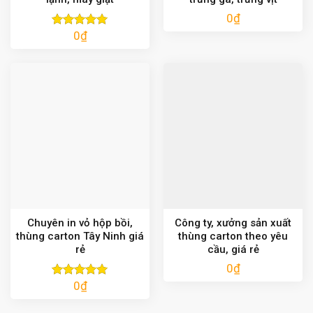
0
₫
0
₫
Được xếp
hạng
5.00
5 sao
Chuyên in vỏ hộp bồi,
Công ty, xưởng sản xuất
thùng carton Tây Ninh giá
thùng carton theo yêu
rẻ
cầu, giá rẻ
0
₫
0
₫
Được xếp
hạng
5.00
5 sao