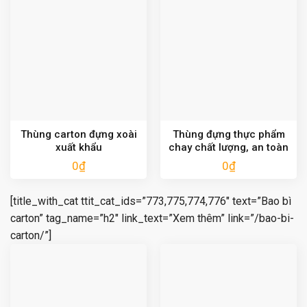
Thùng carton đựng xoài
Thùng đựng thực phẩm
xuất khẩu
chay chất lượng, an toàn
0
₫
0
₫
[title_with_cat ttit_cat_ids=”773,775,774,776″ text=”Bao bì
carton” tag_name=”h2″ link_text=”Xem thêm” link=”/bao-bi-
carton/”]