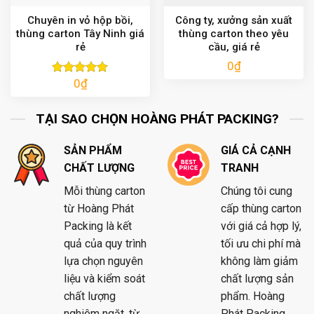
Chuyên in vỏ hộp bồi,
Công ty, xưởng sản xuất
thùng carton Tây Ninh giá
thùng carton theo yêu
rẻ
cầu, giá rẻ
0
₫
0
₫
Được xếp
hạng
5.00
5 sao
TẠI SAO CHỌN HOÀNG PHÁT PACKING?
SẢN PHẨM
GIÁ CẢ CẠNH
CHẤT LƯỢNG
TRANH
Mỗi thùng carton
Chúng tôi cung
từ Hoàng Phát
cấp thùng carton
Packing là kết
với giá cả hợp lý,
quả của quy trình
tối ưu chi phí mà
lựa chọn nguyên
không làm giảm
liệu và kiểm soát
chất lượng sản
chất lượng
phẩm. Hoàng
nghiêm ngặt, từ
Phát Packing