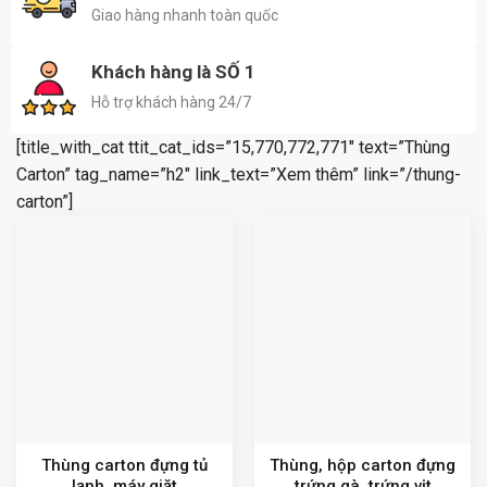
Giao hàng nhanh toàn quốc
Khách hàng là SỐ 1
Hỗ trợ khách hàng 24/7
[title_with_cat ttit_cat_ids=”15,770,772,771″ text=”Thùng
Carton” tag_name=”h2″ link_text=”Xem thêm” link=”/thung-
carton”]
Thùng carton đựng tủ
Thùng, hộp carton đựng
lạnh, máy giặt
trứng gà, trứng vịt