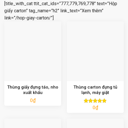
[title_with_cat ttit_cat_ids=”777,779,769,778″ text=”Hộp
giấy carton” tag_name=”h2″ link_text=”Xem thêm”
link=”/hop-giay-carton/”]
Thùng giấy đựng táo, nho
Thùng carton đựng tủ
xuất khẩu
lạnh, máy giặt
0
₫
0
₫
Được xếp
hạng
5.00
5 sao