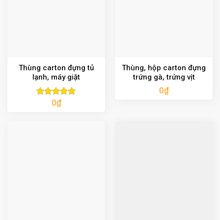
Thùng carton đựng tủ
Thùng, hộp carton đựng
lạnh, máy giặt
trứng gà, trứng vịt
0
₫
0
₫
Được xếp
hạng
5.00
5 sao