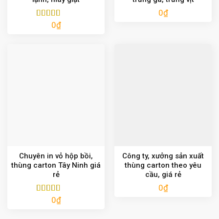
0
₫
0
₫
Được xếp
hạng
5.00
5
sao
Chuyên in vỏ hộp bồi,
Công ty, xưởng sản xuất
thùng carton Tây Ninh giá
thùng carton theo yêu
rẻ
cầu, giá rẻ
0
₫
0
₫
Được xếp
hạng
5.00
5
sao