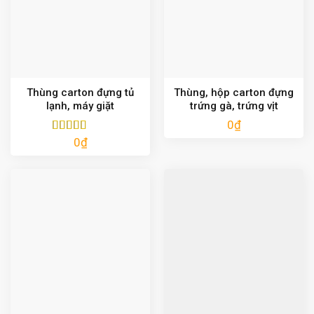
Thùng carton đựng tủ
Thùng, hộp carton đựng
lạnh, máy giặt
trứng gà, trứng vịt
0
₫
0
₫
Được xếp
hạng
5.00
5
sao