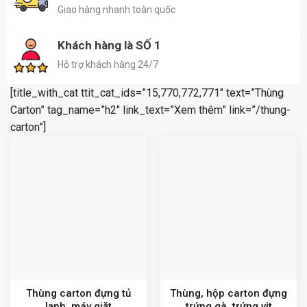
Giao hàng nhanh toàn quốc
Khách hàng là SỐ 1
Hỗ trợ khách hàng 24/7
[title_with_cat ttit_cat_ids=”15,770,772,771″ text=”Thùng
Carton” tag_name=”h2″ link_text=”Xem thêm” link=”/thung-
carton”]
Thùng carton đựng tủ
Thùng, hộp carton đựng
lạnh, máy giặt
trứng gà, trứng vịt