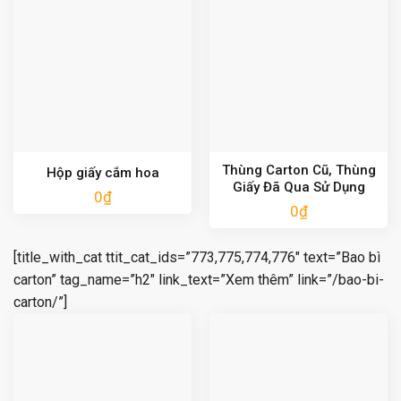
Thùng Carton Cũ, Thùng
Hộp giấy cắm hoa
Giấy Đã Qua Sử Dụng
0
₫
0
₫
[title_with_cat ttit_cat_ids=”773,775,774,776″ text=”Bao bì
carton” tag_name=”h2″ link_text=”Xem thêm” link=”/bao-bi-
carton/”]