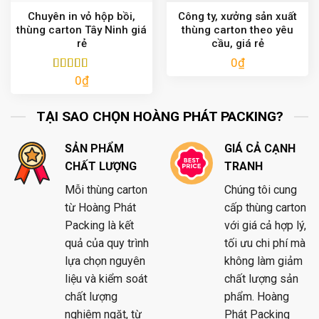
Chuyên in vỏ hộp bồi,
Công ty, xưởng sản xuất
thùng carton Tây Ninh giá
thùng carton theo yêu
rẻ
cầu, giá rẻ
0
₫
0
₫
Được xếp
hạng
5.00
5
sao
TẠI SAO CHỌN HOÀNG PHÁT PACKING?
SẢN PHẨM
GIÁ CẢ CẠNH
CHẤT LƯỢNG
TRANH
Mỗi thùng carton
Chúng tôi cung
từ Hoàng Phát
cấp thùng carton
Packing là kết
với giá cả hợp lý,
quả của quy trình
tối ưu chi phí mà
lựa chọn nguyên
không làm giảm
liệu và kiểm soát
chất lượng sản
chất lượng
phẩm. Hoàng
nghiêm ngặt, từ
Phát Packing