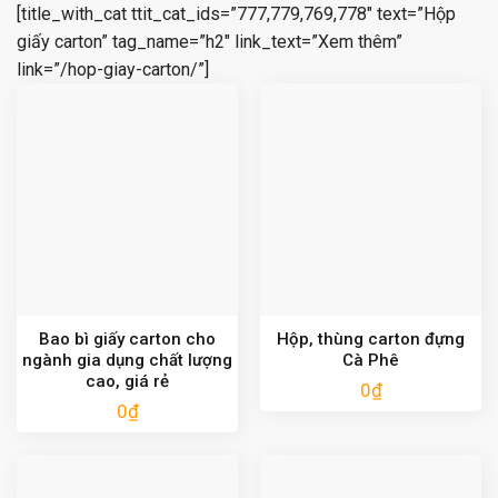
[title_with_cat ttit_cat_ids=”777,779,769,778″ text=”Hộp
giấy carton” tag_name=”h2″ link_text=”Xem thêm”
link=”/hop-giay-carton/”]
Bao bì giấy carton cho
Hộp, thùng carton đựng
ngành gia dụng chất lượng
Cà Phê
cao, giá rẻ
0
₫
0
₫