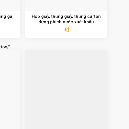
ứng gà,
Hộp giấy, thùng giấy, thùng carton
đựng phích nước xuất khẩu
0
₫
ton/”]