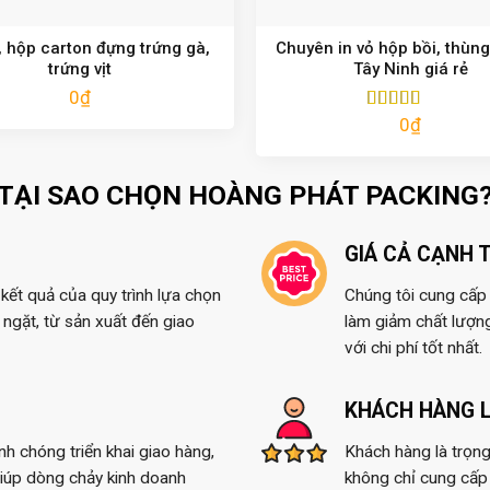
 hộp carton đựng trứng gà,
Chuyên in vỏ hộp bồi, thùng
trứng vịt
Tây Ninh giá rẻ
0
₫
0
₫
Được xếp
hạng
5.00
5
sao
TẠI SAO CHỌN HOÀNG PHÁT PACKING
GIÁ CẢ CẠNH 
kết quả của quy trình lựa chọn
Chúng tôi cung cấp t
ngặt, từ sản xuất đến giao
làm giảm chất lượn
với chi phí tốt nhất.
KHÁCH HÀNG L
anh chóng triển khai giao hàng,
Khách hàng là trọng
giúp dòng chảy kinh doanh
không chỉ cung cấp