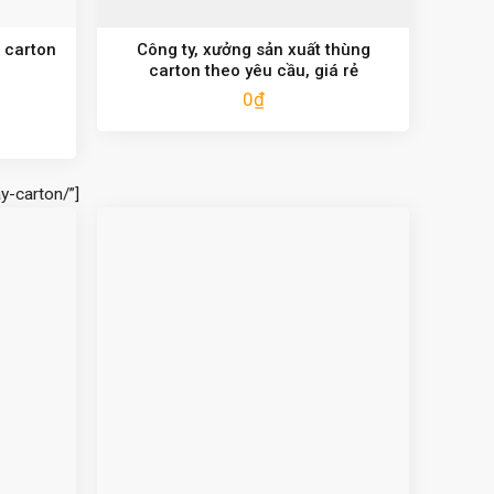
 carton
Công ty, xưởng sản xuất thùng
carton theo yêu cầu, giá rẻ
0
₫
y-carton/”]