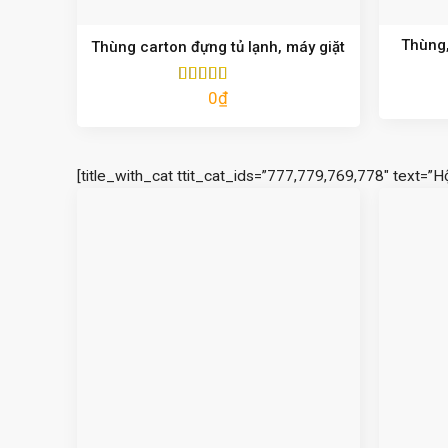
Thùng,
Thùng carton đựng tủ lạnh, máy giặt
0
₫
Được xếp
hạng
5.00
5
sao
[title_with_cat ttit_cat_ids=”777,779,769,778″ text=”H