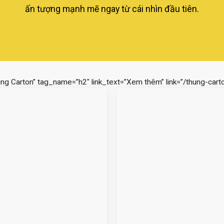
ấn tượng mạnh mẽ ngay từ cái nhìn đầu tiên.
ùng Carton” tag_name=”h2″ link_text=”Xem thêm” link=”/thung-carto