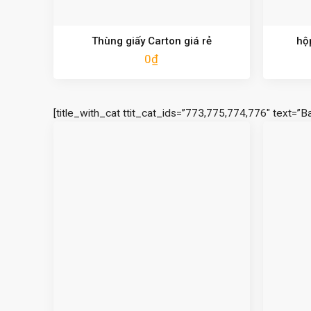
Thùng giấy Carton giá rẻ
hộ
0
₫
[title_with_cat ttit_cat_ids=”773,775,774,776″ text=”B