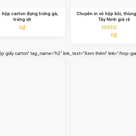
 hộp carton đựng trứng gà,
Chuyên in vỏ hộp bồi, thùng
trứng vịt
Tây Ninh giá rẻ
0
₫
0
₫
Được xếp
hạng
5.00
5
sao
ộp giấy carton” tag_name=”h2″ link_text=”Xem thêm” link=”/hop-gia