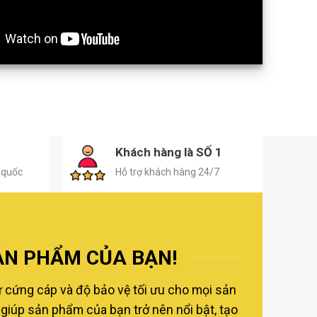
H
Khách hàng là SỐ 1
 quốc
Hỗ trợ khách hàng 24/7
ẢN PHẨM CỦA BẠN!
ự cứng cáp và độ bảo vệ tối ưu cho mọi sản
giúp sản phẩm của bạn trở nên nổi bật, tạo