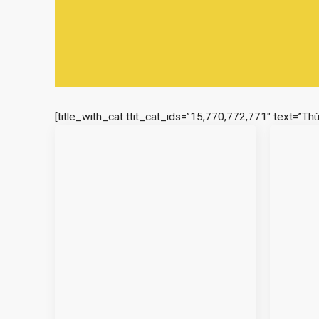
[title_with_cat ttit_cat_ids=”15,770,772,771″ text=”Th