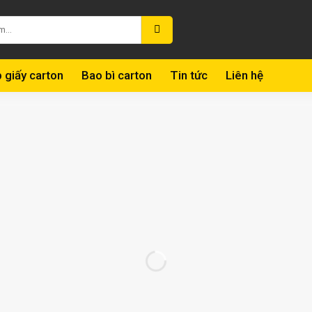
 giấy carton
Bao bì carton
Tin tức
Liên hệ