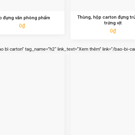
Thùng, hộp carton đựng tr
p đựng văn phòng phẩm
trứng vịt
0
₫
0
₫
ao bì carton” tag_name=”h2″ link_text=”Xem thêm” link=”/bao-bi-car