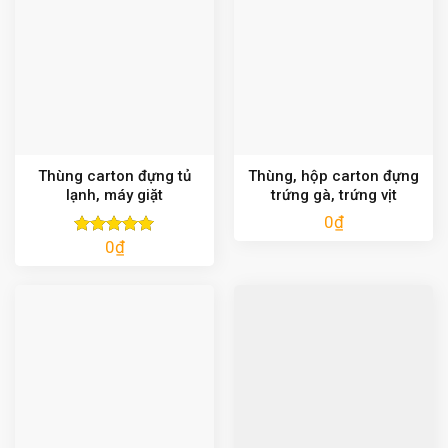
Thùng carton đựng tủ
Thùng, hộp carton đựng
lạnh, máy giặt
trứng gà, trứng vịt
0
₫
0
₫
Được xếp
hạng
5.00
5 sao