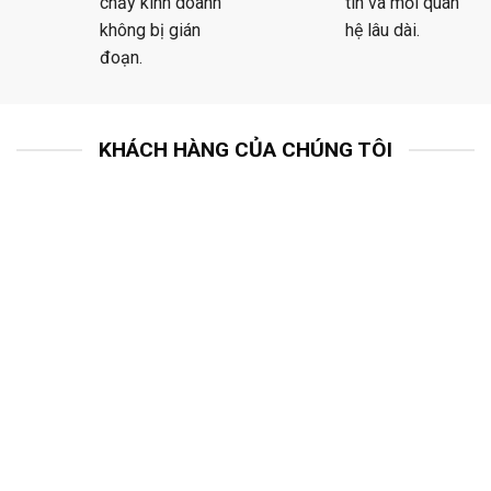
chảy kinh doanh
tin và mối quan
không bị gián
hệ lâu dài.
đoạn.
KHÁCH HÀNG CỦA CHÚNG TÔI