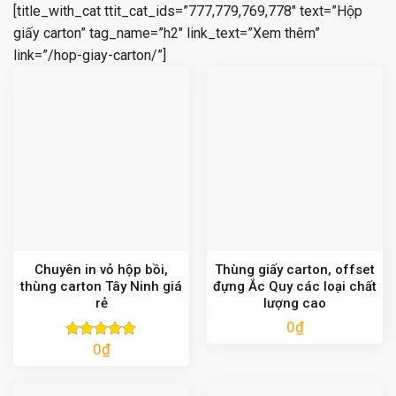
[title_with_cat ttit_cat_ids=”777,779,769,778″ text=”Hộp
giấy carton” tag_name=”h2″ link_text=”Xem thêm”
link=”/hop-giay-carton/”]
Chuyên in vỏ hộp bồi,
Thùng giấy carton, offset
thùng carton Tây Ninh giá
đựng Ắc Quy các loại chất
rẻ
lượng cao
0
₫
0
₫
Được xếp
hạng
5.00
5 sao