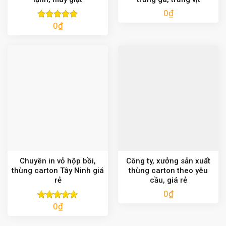
0
₫
0
₫
Được xếp
hạng
5.00
5 sao
Chuyên in vỏ hộp bồi,
Công ty, xưởng sản xuất
thùng carton Tây Ninh giá
thùng carton theo yêu
rẻ
cầu, giá rẻ
0
₫
0
₫
Được xếp
hạng
5.00
5 sao