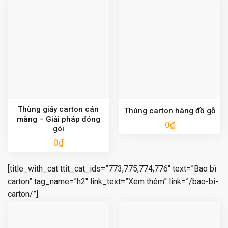
Thùng giấy carton cán
Thùng carton hàng đồ gỗ
màng – Giải pháp đóng
0
₫
gói
0
₫
[title_with_cat ttit_cat_ids=”773,775,774,776″ text=”Bao bì
carton” tag_name=”h2″ link_text=”Xem thêm” link=”/bao-bi-
carton/”]