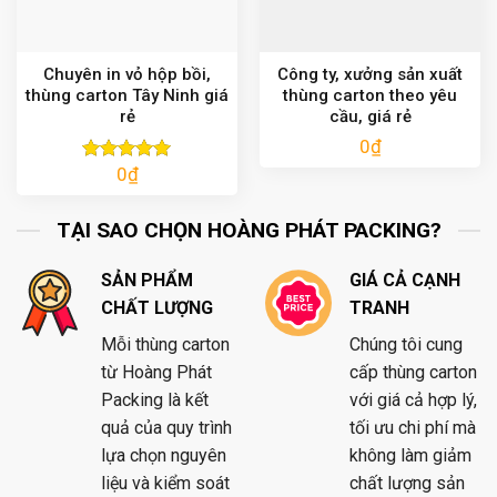
Chuyên in vỏ hộp bồi,
Công ty, xưởng sản xuất
thùng carton Tây Ninh giá
thùng carton theo yêu
rẻ
cầu, giá rẻ
0
₫
0
₫
Được xếp
hạng
5.00
5 sao
TẠI SAO CHỌN HOÀNG PHÁT PACKING?
SẢN PHẨM
GIÁ CẢ CẠNH
CHẤT LƯỢNG
TRANH
Mỗi thùng carton
Chúng tôi cung
từ Hoàng Phát
cấp thùng carton
Packing là kết
với giá cả hợp lý,
quả của quy trình
tối ưu chi phí mà
lựa chọn nguyên
không làm giảm
liệu và kiểm soát
chất lượng sản