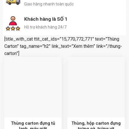
Giao hàng nhanh toàn quốc
Khách hàng là SỐ 1
Hỗ trợ khách hàng 24/7
[title_with_cat ttit_cat_ids=”15,770,772,771″ text=”Thùng
Carton” tag_name=”h2″ link_text=”Xem thêm” link=”/thung-
carton”]
Thùng carton đựng tủ
Thùng, hộp carton đựng
lạnh, máy giặt
trứng gà, trứng vịt