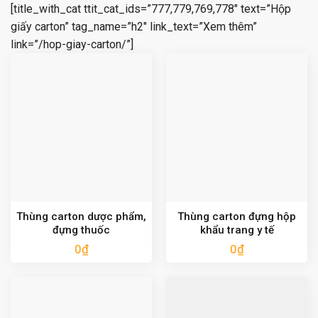
[title_with_cat ttit_cat_ids=”777,779,769,778″ text=”Hộp
giấy carton” tag_name=”h2″ link_text=”Xem thêm”
link=”/hop-giay-carton/”]
Thùng carton dược phẩm,
Thùng carton đựng hộp
đựng thuốc
khẩu trang y tế
0
₫
0
₫