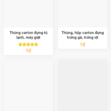
Thùng carton đựng tủ
Thùng, hộp carton đựng
lạnh, máy giặt
trứng gà, trứng vịt
0
₫
0
₫
Được xếp
hạng
5.00
5 sao