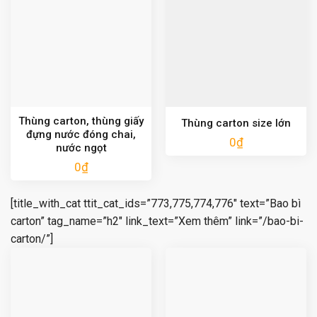
Thùng carton, thùng giấy
Thùng carton size lớn
đựng nước đóng chai,
0
₫
nước ngọt
0
₫
[title_with_cat ttit_cat_ids=”773,775,774,776″ text=”Bao bì
carton” tag_name=”h2″ link_text=”Xem thêm” link=”/bao-bi-
carton/”]