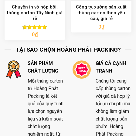
Chuyên in vỏ hộp bồi,
Công ty, xưởng sản xuất
thùng carton Tây Ninh giá
thùng carton theo yêu
rẻ
cầu, giá rẻ
0
₫
0
₫
Được xếp
hạng
5.00
5 sao
TẠI SAO CHỌN HOÀNG PHÁT PACKING?
SẢN PHẨM
GIÁ CẢ CẠNH
CHẤT LƯỢNG
TRANH
Mỗi thùng carton
Chúng tôi cung
từ Hoàng Phát
cấp thùng carton
Packing là kết
với giá cả hợp lý,
quả của quy trình
tối ưu chi phí mà
lựa chọn nguyên
không làm giảm
liệu và kiểm soát
chất lượng sản
chất lượng
phẩm. Hoàng
nghiêm ngặt, từ
Phát Packing