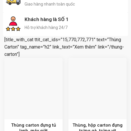
Giao hàng nhanh toàn quốc
Khách hàng là SỐ 1
Hỗ trợ khách hàng 24/7
[title_with_cat ttit_cat_ids=”15,770,772,771″ text=”Thùng
Carton” tag_name=”h2″ link_text=”Xem thêm” link=”/thung-
carton”]
Thùng carton đựng tủ
Thùng, hộp carton đựng
lạnh, máy giặt
trứng gà, trứng vịt