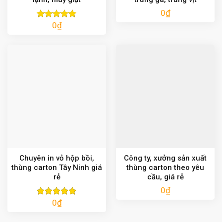
0
₫
0
₫
Được xếp
hạng
5.00
5 sao
Chuyên in vỏ hộp bồi,
Công ty, xưởng sản xuất
thùng carton Tây Ninh giá
thùng carton theo yêu
rẻ
cầu, giá rẻ
0
₫
0
₫
Được xếp
hạng
5.00
5 sao