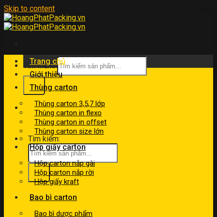
Skip to content
Trang chủ
Tìm kiếm:
Giới thiệu
Thùng carton
Thùng carton 3,5,7 lớp
kinhdoanh@hoangphatpacking.vn
Thùng carton in flexo
0919046246
Thùng carton in offset
Thùng carton size lớn
Tìm kiếm:
Hộp giấy carton
Hộp carton nắp gài
Hộp carton nắp rời
Hộp giấy kraft
Bao bì carton
Bao bì dược phẩm