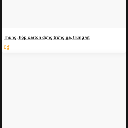
Thùng, hộp carton đựng trứng gà, trứng vịt
0
₫