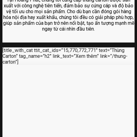
xuất với công nghệ tiên tiến, đảm bảo sự cứng cáp và độ bảo
vệ tối ưu cho mọi sản phẩm. Cho dù bạn cần đóng gói hàng
hóa nội địa hay xuất khẩu, chúng tôi đều có giải pháp phù hợp,
giúp sản phẩm của bạn trở nên nổi bật, tạo ấn tượng mạnh mẽ
ngay từ cái nhìn đầu tiên.
[title_with_cat ttit_cat_ids=”15,770,772,771″ text=”Thùng
Carton” tag_name=”h2″ link_text=”Xem thêm” link=”/thung-
carton”]