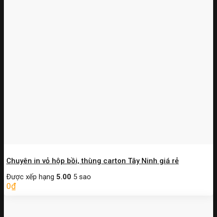
Chuyên in vỏ hộp bồi, thùng carton Tây Ninh giá rẻ
Được xếp hạng
5.00
5 sao
0
₫