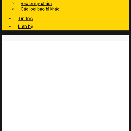
Bao bì mỹ phẩm
Các loại bao bì khác
Tin tức
Liên hệ