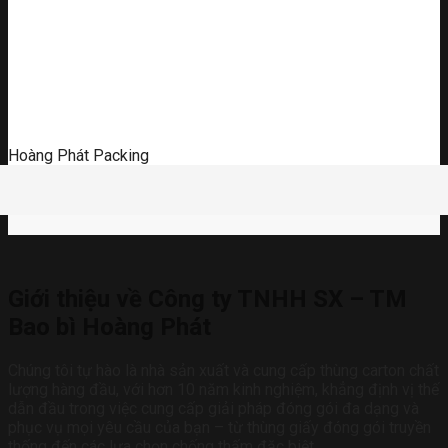
Hoàng Phát Packing
Giới thiệu về Công ty TNHH SX – TM
Bao bì Hoàng Phát
Chúng tôi tự hào là nhà sản xuất và cung cấp thùng carton chất
lượng hàng đầu, với hơn 10 năm kinh nghiệm, khẳng định vị thế
dẫn đầu trong việc cung cấp giải pháp đóng gói đa dạng và
phục vụ mọi yêu cầu của bạn – từ thùng giấy đóng gói truyền
thống đến các lựa chọn chống thấm đặc biệt.