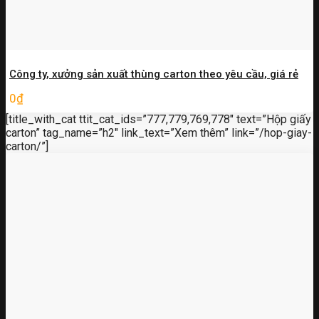
Công ty, xưởng sản xuất thùng carton theo yêu cầu, giá rẻ
0
₫
[title_with_cat ttit_cat_ids=”777,779,769,778″ text=”Hộp giấy
carton” tag_name=”h2″ link_text=”Xem thêm” link=”/hop-giay-
carton/”]