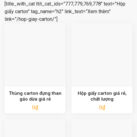
[title_with_cat ttit_cat_ids=”777,779,769,778″ text=”Hộp
giấy carton” tag_name=”h2″ link_text=”Xem thêm”
link=”/hop-giay-carton/”]
Thùng carton đựng than
Hộp giấy carton giá rẻ,
gáo dừa giá rẻ
chất lượng
0
₫
0
₫