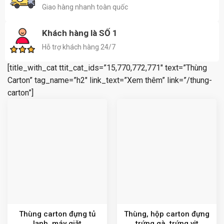
Giao hàng nhanh toàn quốc
Khách hàng là SỐ 1
Hỗ trợ khách hàng 24/7
[title_with_cat ttit_cat_ids=”15,770,772,771″ text=”Thùng
Carton” tag_name=”h2″ link_text=”Xem thêm” link=”/thung-
carton”]
Thùng carton đựng tủ
Thùng, hộp carton đựng
lạnh, máy giặt
trứng gà, trứng vịt