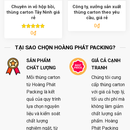
Chuyên in vỏ hộp bồi,
Công ty, xưởng sản xuất
thùng carton Tây Ninh giá
thùng carton theo yêu
rẻ
cầu, giá rẻ
0
₫
0
₫
Được xếp
hạng
5.00
5 sao
TẠI SAO CHỌN HOÀNG PHÁT PACKING?
SẢN PHẨM
GIÁ CẢ CẠNH
CHẤT LƯỢNG
TRANH
Mỗi thùng carton
Chúng tôi cung
từ Hoàng Phát
cấp thùng carton
Packing là kết
với giá cả hợp lý,
quả của quy trình
tối ưu chi phí mà
lựa chọn nguyên
không làm giảm
liệu và kiểm soát
chất lượng sản
chất lượng
phẩm. Hoàng
nghiêm ngặt, từ
Phát Packing