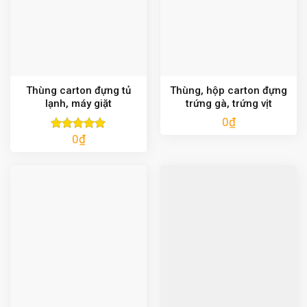
Thùng carton đựng tủ
Thùng, hộp carton đựng
lạnh, máy giặt
trứng gà, trứng vịt
0
₫
0
₫
Được xếp
hạng
5.00
5 sao