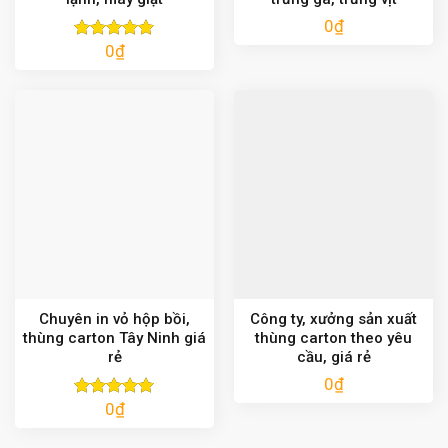
0
₫
0
₫
Được xếp
hạng
5.00
5 sao
Chuyên in vỏ hộp bồi,
Công ty, xưởng sản xuất
thùng carton Tây Ninh giá
thùng carton theo yêu
rẻ
cầu, giá rẻ
0
₫
0
₫
Được xếp
hạng
5.00
5 sao