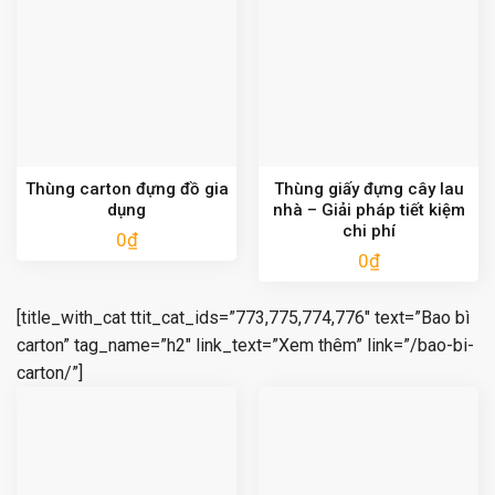
Thùng carton đựng đồ gia
Thùng giấy đựng cây lau
dụng
nhà – Giải pháp tiết kiệm
chi phí
0
₫
0
₫
[title_with_cat ttit_cat_ids=”773,775,774,776″ text=”Bao bì
carton” tag_name=”h2″ link_text=”Xem thêm” link=”/bao-bi-
carton/”]