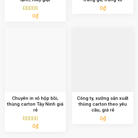
0
₫
0
₫
Được xếp
hạng
5.00
5
sao
Chuyên in vỏ hộp bồi,
Công ty, xưởng sản xuất
thùng carton Tây Ninh giá
thùng carton theo yêu
rẻ
cầu, giá rẻ
0
₫
0
₫
Được xếp
hạng
5.00
5
sao