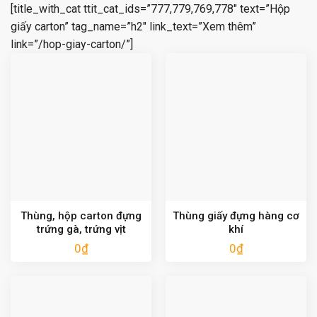
[title_with_cat ttit_cat_ids=”777,779,769,778″ text=”Hộp
giấy carton” tag_name=”h2″ link_text=”Xem thêm”
link=”/hop-giay-carton/”]
Thùng, hộp carton đựng
Thùng giấy đựng hàng cơ
trứng gà, trứng vịt
khí
0
₫
0
₫