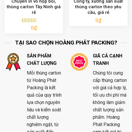
Chuyên in vỏ hộp bồi,
Công ty, xưởng sản xuất
thùng carton Tây Ninh giá
thùng carton theo yêu
rẻ
cầu, giá rẻ
0
₫
0
₫
Được xếp
hạng
5.00
5
sao
TẠI SAO CHỌN HOÀNG PHÁT PACKING?
SẢN PHẨM
GIÁ CẢ CẠNH
CHẤT LƯỢNG
TRANH
Mỗi thùng carton
Chúng tôi cung
từ Hoàng Phát
cấp thùng carton
Packing là kết
với giá cả hợp lý,
quả của quy trình
tối ưu chi phí mà
lựa chọn nguyên
không làm giảm
liệu và kiểm soát
chất lượng sản
chất lượng
phẩm. Hoàng
nghiêm ngặt, từ
Phát Packing
sản xuất đến
cam kết giá trị