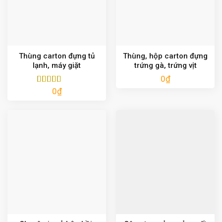
Thùng carton đựng tủ
Thùng, hộp carton đựng
lạnh, máy giặt
trứng gà, trứng vịt
0
₫
0
₫
Được xếp
hạng
5.00
5
sao