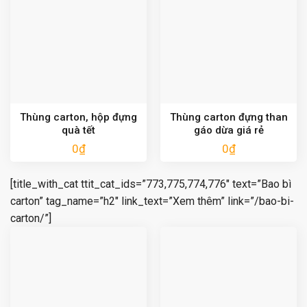
Thùng carton, hộp đựng
Thùng carton đựng than
quà tết
gáo dừa giá rẻ
0
₫
0
₫
[title_with_cat ttit_cat_ids=”773,775,774,776″ text=”Bao bì
carton” tag_name=”h2″ link_text=”Xem thêm” link=”/bao-bi-
carton/”]