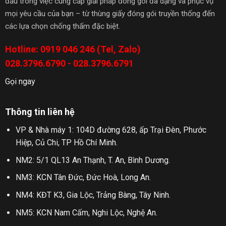
đầu trong việc cung cấp giải pháp đóng gói đa dạng và phục vụ
mọi yêu cầu của bạn – từ thùng giấy đóng gói truyền thống đến
các lựa chọn chống thấm đặc biệt.
Hotline: 0919 046 246 (Tel, Zalo)
028.3796.6790 - 028.3796.6791
Gọi ngay
Thông tin liên hệ
VP & Nhà máy 1: 104D đường 628, ấp Trại Đèn, Phước
Hiệp, Củ Chi, TP Hồ Chí Minh.
NM2: 5/1 QL13 An Thạnh, T. An, Bình Dương.
NM3: KCN Tân Đức, Đức Hoà, Long An.
NM4: KĐT K3, Gia Lộc, Trảng Bàng, Tây Ninh.
NM5: KCN Nam Cấm, Nghi Lộc, Nghệ An.