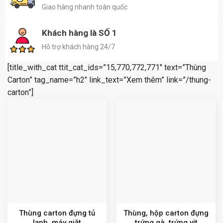
Giao hàng nhanh toàn quốc
Khách hàng là SỐ 1
Hỗ trợ khách hàng 24/7
[title_with_cat ttit_cat_ids=”15,770,772,771″ text=”Thùng
Carton” tag_name=”h2″ link_text=”Xem thêm” link=”/thung-
carton”]
Thùng carton đựng tủ
Thùng, hộp carton đựng
lạnh, máy giặt
trứng gà, trứng vịt