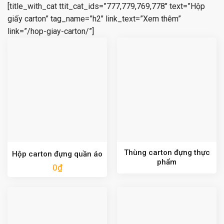
[title_with_cat ttit_cat_ids=”777,779,769,778″ text=”Hộp
giấy carton” tag_name=”h2″ link_text=”Xem thêm”
link=”/hop-giay-carton/”]
Thùng carton đựng thực
Hộp carton đựng quần áo
phẩm
0
₫