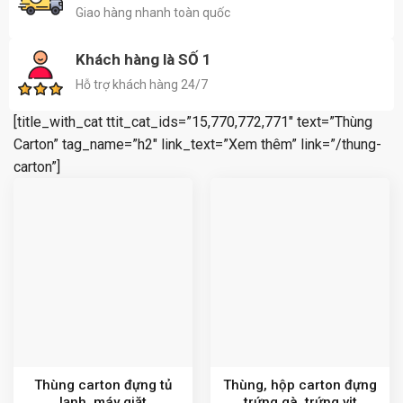
Giao hàng nhanh toàn quốc
Khách hàng là SỐ 1
Hỗ trợ khách hàng 24/7
[title_with_cat ttit_cat_ids=”15,770,772,771″ text=”Thùng
Carton” tag_name=”h2″ link_text=”Xem thêm” link=”/thung-
carton”]
Thùng carton đựng tủ
Thùng, hộp carton đựng
lạnh, máy giặt
trứng gà, trứng vịt