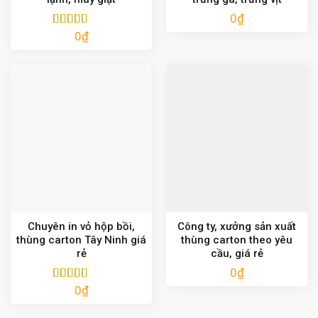
0
₫
0
₫
Được xếp
hạng
5.00
5
sao
Chuyên in vỏ hộp bồi,
Công ty, xưởng sản xuất
thùng carton Tây Ninh giá
thùng carton theo yêu
rẻ
cầu, giá rẻ
0
₫
0
₫
Được xếp
hạng
5.00
5
sao