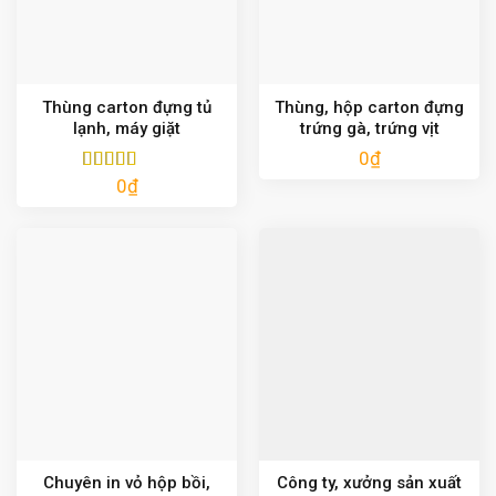
Thùng carton đựng tủ
Thùng, hộp carton đựng
lạnh, máy giặt
trứng gà, trứng vịt
0
₫
0
₫
Được xếp
hạng
5.00
5
sao
Chuyên in vỏ hộp bồi,
Công ty, xưởng sản xuất