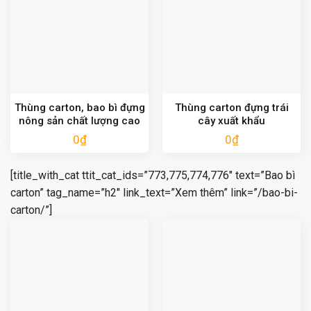
Thùng carton, bao bì đựng
Thùng carton đựng trái
nông sản chất lượng cao
cây xuất khẩu
0
₫
0
₫
[title_with_cat ttit_cat_ids=”773,775,774,776″ text=”Bao bì
carton” tag_name=”h2″ link_text=”Xem thêm” link=”/bao-bi-
carton/”]