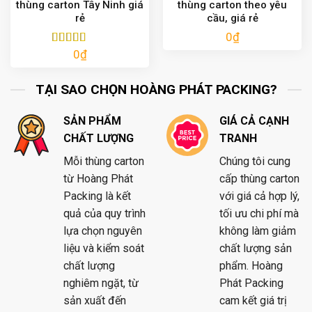
thùng carton Tây Ninh giá
thùng carton theo yêu
rẻ
cầu, giá rẻ
0
₫
0
₫
Được xếp
hạng
5.00
5
sao
TẠI SAO CHỌN HOÀNG PHÁT PACKING?
SẢN PHẨM
GIÁ CẢ CẠNH
CHẤT LƯỢNG
TRANH
Mỗi thùng carton
Chúng tôi cung
từ Hoàng Phát
cấp thùng carton
Packing là kết
với giá cả hợp lý,
quả của quy trình
tối ưu chi phí mà
lựa chọn nguyên
không làm giảm
liệu và kiểm soát
chất lượng sản
chất lượng
phẩm. Hoàng
nghiêm ngặt, từ
Phát Packing
sản xuất đến
cam kết giá trị