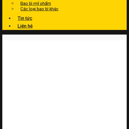
Bao bì mỹ phẩm
Các loại bao bì khác
Tin tức
Liên hệ