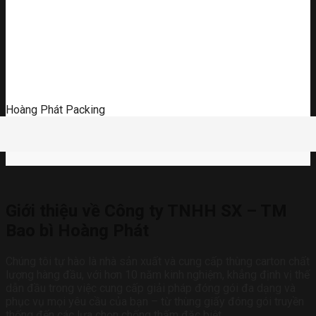
Hoàng Phát Packing
Giới thiệu về Công ty TNHH SX – TM
Bao bì Hoàng Phát
Chúng tôi tự hào là nhà sản xuất và cung cấp thùng carton chất
lượng hàng đầu, với hơn 10 năm kinh nghiệm, khẳng định vị thế
dẫn đầu trong việc cung cấp giải pháp đóng gói đa dạng và
phục vụ mọi yêu cầu của bạn – từ thùng giấy đóng gói truyền
thống đến các lựa chọn chống thấm đặc biệt.