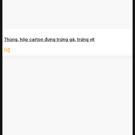
Thùng, hộp carton đựng trứng gà, trứng vịt
0
₫