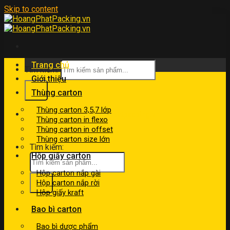
Skip to content
Trang chủ
Tìm kiếm:
Giới thiệu
Thùng carton
Thùng carton 3,5,7 lớp
kinhdoanh@hoangphatpacking.vn
Thùng carton in flexo
0919046246
Thùng carton in offset
Thùng carton size lớn
Tìm kiếm:
Hộp giấy carton
Hộp carton nắp gài
Hộp carton nắp rời
Hộp giấy kraft
Bao bì carton
Bao bì dược phẩm