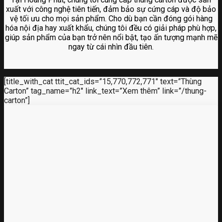
xuất với công nghệ tiên tiến, đảm bảo sự cứng cáp và độ bảo
vệ tối ưu cho mọi sản phẩm. Cho dù bạn cần đóng gói hàng
hóa nội địa hay xuất khẩu, chúng tôi đều có giải pháp phù hợp,
giúp sản phẩm của bạn trở nên nổi bật, tạo ấn tượng mạnh mẽ
ngay từ cái nhìn đầu tiên.
[title_with_cat ttit_cat_ids=”15,770,772,771″ text=”Thùng
Carton” tag_name=”h2″ link_text=”Xem thêm” link=”/thung-
carton”]