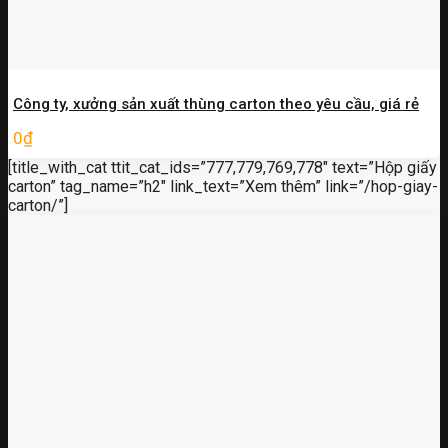
Công ty, xưởng sản xuất thùng carton theo yêu cầu, giá rẻ
0
₫
[title_with_cat ttit_cat_ids=”777,779,769,778″ text=”Hộp giấy
carton” tag_name=”h2″ link_text=”Xem thêm” link=”/hop-giay-
carton/”]