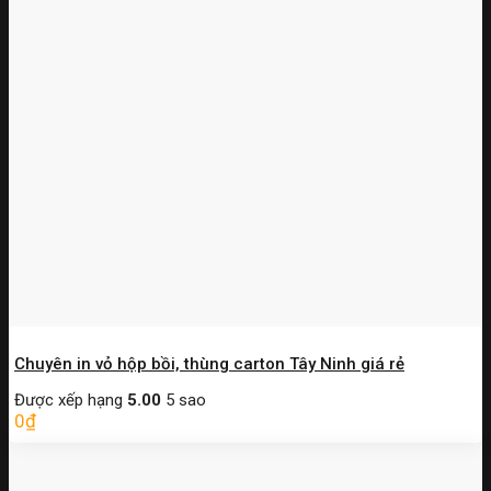
Chuyên in vỏ hộp bồi, thùng carton Tây Ninh giá rẻ
Được xếp hạng
5.00
5 sao
0
₫