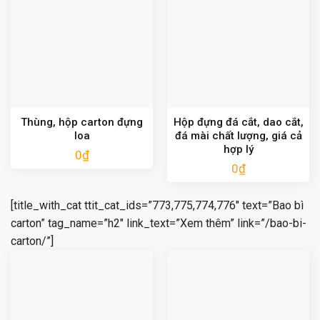
Thùng, hộp carton đựng
Hộp đựng đá cắt, dao cắt,
loa
đá mài chất lượng, giá cả
hợp lý
0
₫
0
₫
[title_with_cat ttit_cat_ids=”773,775,774,776″ text=”Bao bì
carton” tag_name=”h2″ link_text=”Xem thêm” link=”/bao-bi-
carton/”]