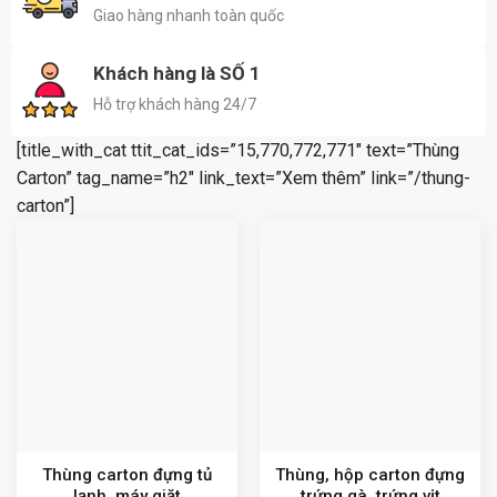
Giao hàng nhanh toàn quốc
Khách hàng là SỐ 1
Hỗ trợ khách hàng 24/7
[title_with_cat ttit_cat_ids=”15,770,772,771″ text=”Thùng
Carton” tag_name=”h2″ link_text=”Xem thêm” link=”/thung-
carton”]
Thùng carton đựng tủ
Thùng, hộp carton đựng
lạnh, máy giặt
trứng gà, trứng vịt