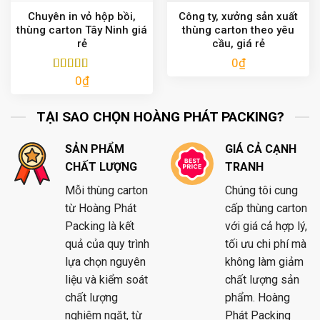
Chuyên in vỏ hộp bồi,
Công ty, xưởng sản xuất
thùng carton Tây Ninh giá
thùng carton theo yêu
rẻ
cầu, giá rẻ
0
₫
0
₫
Được xếp
hạng
5.00
5
sao
TẠI SAO CHỌN HOÀNG PHÁT PACKING?
SẢN PHẨM
GIÁ CẢ CẠNH
CHẤT LƯỢNG
TRANH
Mỗi thùng carton
Chúng tôi cung
từ Hoàng Phát
cấp thùng carton
Packing là kết
với giá cả hợp lý,
quả của quy trình
tối ưu chi phí mà
lựa chọn nguyên
không làm giảm
liệu và kiểm soát
chất lượng sản
chất lượng
phẩm. Hoàng
nghiêm ngặt, từ
Phát Packing