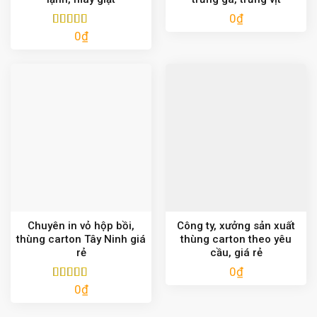
0
₫
0
₫
Được xếp
hạng
5.00
5
sao
Chuyên in vỏ hộp bồi,
Công ty, xưởng sản xuất
thùng carton Tây Ninh giá
thùng carton theo yêu
rẻ
cầu, giá rẻ
0
₫
0
₫
Được xếp
hạng
5.00
5
sao