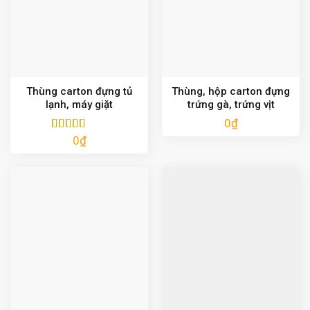
Thùng carton đựng tủ
Thùng, hộp carton đựng
lạnh, máy giặt
trứng gà, trứng vịt
0
₫
0
₫
Được xếp
hạng
5.00
5
sao