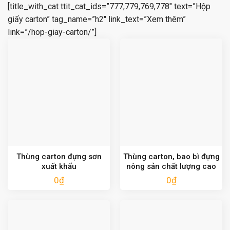
[title_with_cat ttit_cat_ids=”777,779,769,778″ text=”Hộp
giấy carton” tag_name=”h2″ link_text=”Xem thêm”
link=”/hop-giay-carton/”]
Thùng carton đựng sơn
Thùng carton, bao bì đựng
xuất khẩu
nông sản chất lượng cao
0
₫
0
₫