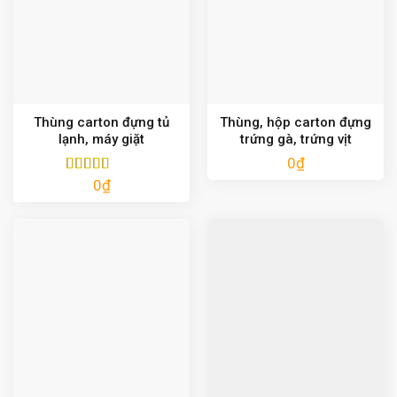
Thùng carton đựng tủ
Thùng, hộp carton đựng
lạnh, máy giặt
trứng gà, trứng vịt
0
₫
0
₫
Được xếp
hạng
5.00
5
sao