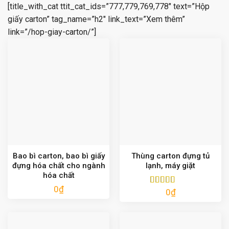
[title_with_cat ttit_cat_ids=”777,779,769,778″ text=”Hộp
giấy carton” tag_name=”h2″ link_text=”Xem thêm”
link=”/hop-giay-carton/”]
Bao bì carton, bao bì giấy
Thùng carton đựng tủ
đựng hóa chất cho ngành
lạnh, máy giặt
hóa chất
0
₫
0
₫
Được xếp
hạng
5.00
5
sao