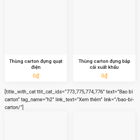
Thùng carton đựng quạt
Thùng carton đựng bắp
điện
cải xuất khẩu
0
₫
0
₫
[title_with_cat ttit_cat_ids=”773,775,774,776″ text=”Bao bì
carton” tag_name=”h2″ link_text=”Xem thêm” link=”/bao-bi-
carton/”]