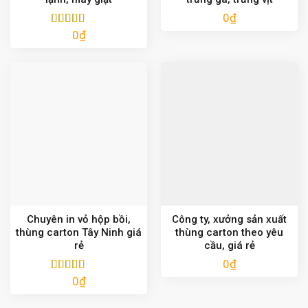
0
₫
0
₫
Được xếp
hạng
5.00
5
sao
Chuyên in vỏ hộp bồi,
Công ty, xưởng sản xuất
thùng carton Tây Ninh giá
thùng carton theo yêu
rẻ
cầu, giá rẻ
0
₫
0
₫
Được xếp
hạng
5.00
5
sao