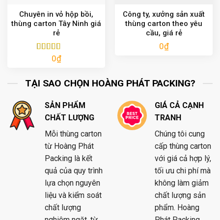
Chuyên in vỏ hộp bồi,
Công ty, xưởng sản xuất
thùng carton Tây Ninh giá
thùng carton theo yêu
rẻ
cầu, giá rẻ
0
₫
0
₫
Được xếp
hạng
5.00
5
sao
TẠI SAO CHỌN HOÀNG PHÁT PACKING?
SẢN PHẨM
GIÁ CẢ CẠNH
CHẤT LƯỢNG
TRANH
Mỗi thùng carton
Chúng tôi cung
từ Hoàng Phát
cấp thùng carton
Packing là kết
với giá cả hợp lý,
quả của quy trình
tối ưu chi phí mà
lựa chọn nguyên
không làm giảm
liệu và kiểm soát
chất lượng sản
chất lượng
phẩm. Hoàng
nghiêm ngặt, từ
Phát Packing