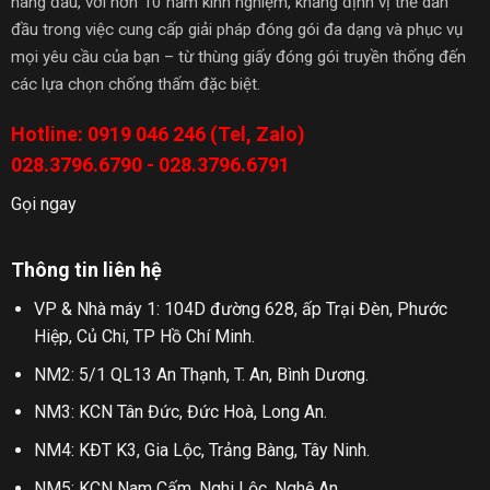
hàng đầu, với hơn 10 năm kinh nghiệm, khẳng định vị thế dẫn
đầu trong việc cung cấp giải pháp đóng gói đa dạng và phục vụ
mọi yêu cầu của bạn – từ thùng giấy đóng gói truyền thống đến
các lựa chọn chống thấm đặc biệt.
Hotline: 0919 046 246 (Tel, Zalo)
028.3796.6790 - 028.3796.6791
Gọi ngay
Thông tin liên hệ
VP & Nhà máy 1: 104D đường 628, ấp Trại Đèn, Phước
Hiệp, Củ Chi, TP Hồ Chí Minh.
NM2: 5/1 QL13 An Thạnh, T. An, Bình Dương.
NM3: KCN Tân Đức, Đức Hoà, Long An.
NM4: KĐT K3, Gia Lộc, Trảng Bàng, Tây Ninh.
NM5: KCN Nam Cấm, Nghi Lộc, Nghệ An.