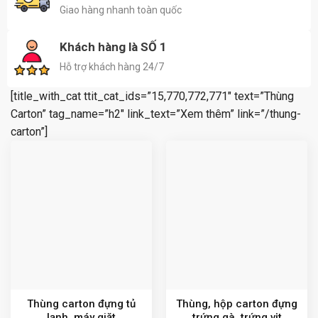
Giao hàng nhanh toàn quốc
Khách hàng là SỐ 1
Hỗ trợ khách hàng 24/7
[title_with_cat ttit_cat_ids=”15,770,772,771″ text=”Thùng
Carton” tag_name=”h2″ link_text=”Xem thêm” link=”/thung-
carton”]
Thùng carton đựng tủ
Thùng, hộp carton đựng
lạnh, máy giặt
trứng gà, trứng vịt