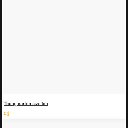
Thùng carton size lớn
0
₫