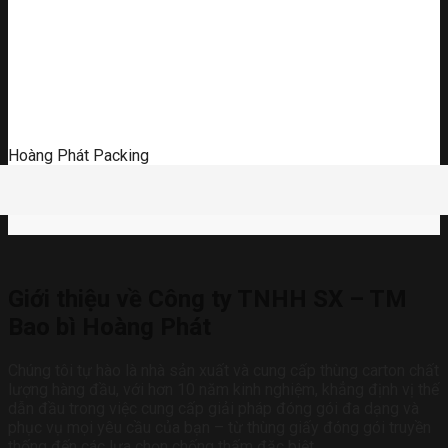
Hoàng Phát Packing
Giới thiệu về Công ty TNHH SX – TM
Bao bì Hoàng Phát
Chúng tôi tự hào là nhà sản xuất và cung cấp thùng carton chất
lượng hàng đầu, với hơn 10 năm kinh nghiệm, khẳng định vị thế
dẫn đầu trong việc cung cấp giải pháp đóng gói đa dạng và
phục vụ mọi yêu cầu của bạn – từ thùng giấy đóng gói truyền
thống đến các lựa chọn chống thấm đặc biệt.