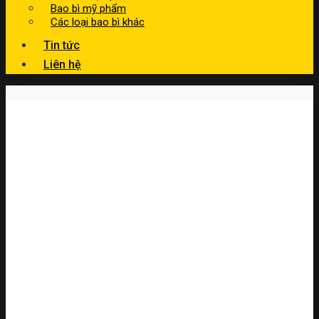
Bao bì mỹ phẩm
Các loại bao bì khác
Tin tức
Liên hệ