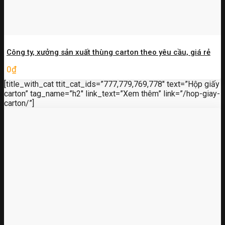
Công ty, xưởng sản xuất thùng carton theo yêu cầu, giá rẻ
0
₫
[title_with_cat ttit_cat_ids=”777,779,769,778″ text=”Hộp giấy
carton” tag_name=”h2″ link_text=”Xem thêm” link=”/hop-giay-
carton/”]