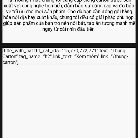
xuất với công nghệ tiên tiến, đảm bảo sự cứng cáp và độ bảo
vệ tối ưu cho mọi sản phẩm. Cho dù bạn cần đóng gói hàng
hóa nội địa hay xuất khẩu, chúng tôi đều có giải pháp phù hợp,
giúp sản phẩm của bạn trở nên nổi bật, tạo ấn tượng mạnh mẽ
ngay từ cái nhìn đầu tiên.
[title_with_cat ttit_cat_ids=”15,770,772,771″ text=”Thùng
Carton” tag_name=”h2″ link_text=”Xem thêm” link=”/thung-
carton”]