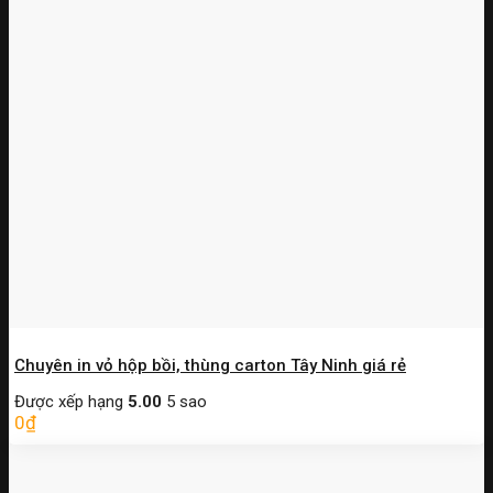
Chuyên in vỏ hộp bồi, thùng carton Tây Ninh giá rẻ
Được xếp hạng
5.00
5 sao
0
₫