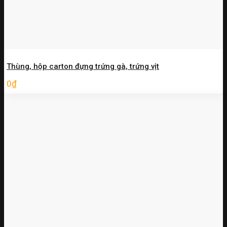
Thùng, hộp carton đựng trứng gà, trứng vịt
0
₫