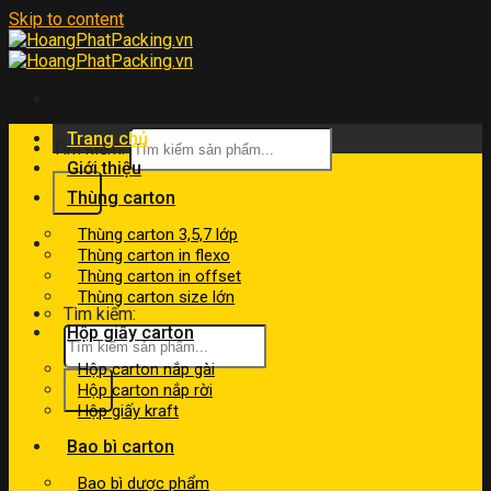
Skip to content
Trang chủ
Tìm kiếm:
Giới thiệu
Thùng carton
Thùng carton 3,5,7 lớp
kinhdoanh@hoangphatpacking.vn
Thùng carton in flexo
0919046246
Thùng carton in offset
Thùng carton size lớn
Tìm kiếm:
Hộp giấy carton
Hộp carton nắp gài
Hộp carton nắp rời
Hộp giấy kraft
Bao bì carton
Bao bì dược phẩm