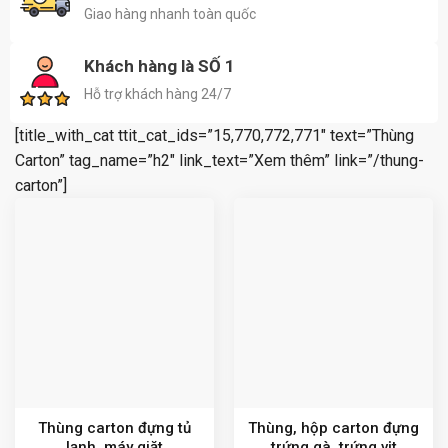
Giao hàng nhanh toàn quốc
Khách hàng là SỐ 1
Hỗ trợ khách hàng 24/7
[title_with_cat ttit_cat_ids=”15,770,772,771″ text=”Thùng
Carton” tag_name=”h2″ link_text=”Xem thêm” link=”/thung-
carton”]
Thùng carton đựng tủ
Thùng, hộp carton đựng
lạnh, máy giặt
trứng gà, trứng vịt