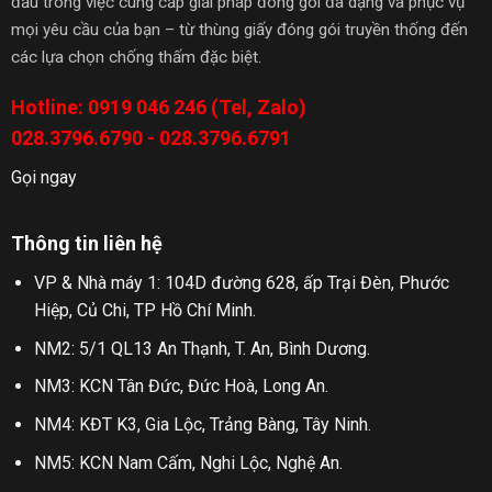
đầu trong việc cung cấp giải pháp đóng gói đa dạng và phục vụ
mọi yêu cầu của bạn – từ thùng giấy đóng gói truyền thống đến
các lựa chọn chống thấm đặc biệt.
Hotline: 0919 046 246 (Tel, Zalo)
028.3796.6790 - 028.3796.6791
Gọi ngay
Thông tin liên hệ
VP & Nhà máy 1: 104D đường 628, ấp Trại Đèn, Phước
Hiệp, Củ Chi, TP Hồ Chí Minh.
NM2: 5/1 QL13 An Thạnh, T. An, Bình Dương.
NM3: KCN Tân Đức, Đức Hoà, Long An.
NM4: KĐT K3, Gia Lộc, Trảng Bàng, Tây Ninh.
NM5: KCN Nam Cấm, Nghi Lộc, Nghệ An.