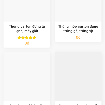
Thùng carton đựng tủ
Thùng, hộp carton đựng
lạnh, máy giặt
trứng gà, trứng vịt
0
₫
0
₫
Được xếp
hạng
5.00
5 sao