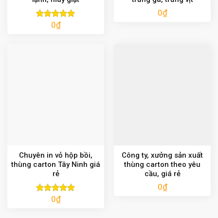
0
₫
0
₫
Được xếp
hạng
5.00
5 sao
Chuyên in vỏ hộp bồi,
Công ty, xưởng sản xuất
thùng carton Tây Ninh giá
thùng carton theo yêu
rẻ
cầu, giá rẻ
0
₫
0
₫
Được xếp
hạng
5.00
5 sao