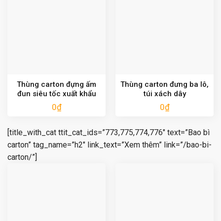
Thùng carton đựng ấm
Thùng carton đưng ba lô,
đun siêu tốc xuất khẩu
túi xách dây
0
₫
0
₫
[title_with_cat ttit_cat_ids=”773,775,774,776″ text=”Bao bì
carton” tag_name=”h2″ link_text=”Xem thêm” link=”/bao-bi-
carton/”]