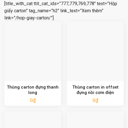
[title_with_cat ttit_cat_ids=”777,779,769,778″ text=”Hộp
giấy carton” tag_name=”h2″ link_text=”Xem thêm”
link=”/hop-giay-carton/”]
Thùng carton đựng thanh
Thùng carton in offset
long
đựng nồi cơm điện
0
₫
0
₫