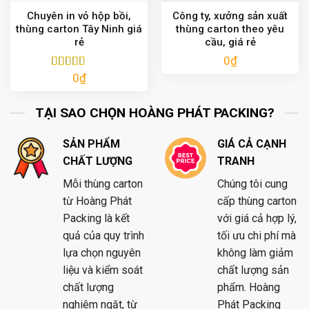
Chuyên in vỏ hộp bồi,
Công ty, xưởng sản xuất
thùng carton Tây Ninh giá
thùng carton theo yêu
rẻ
cầu, giá rẻ
0
₫
0
₫
Được xếp
hạng
5.00
5
sao
TẠI SAO CHỌN HOÀNG PHÁT PACKING?
SẢN PHẨM
GIÁ CẢ CẠNH
CHẤT LƯỢNG
TRANH
Mỗi thùng carton
Chúng tôi cung
từ Hoàng Phát
cấp thùng carton
Packing là kết
với giá cả hợp lý,
quả của quy trình
tối ưu chi phí mà
lựa chọn nguyên
không làm giảm
liệu và kiểm soát
chất lượng sản
chất lượng
phẩm. Hoàng
nghiêm ngặt, từ
Phát Packing