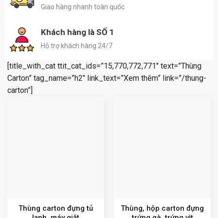
Giao hàng nhanh toàn quốc
Khách hàng là SỐ 1
Hỗ trợ khách hàng 24/7
[title_with_cat ttit_cat_ids=”15,770,772,771″ text=”Thùng
Carton” tag_name=”h2″ link_text=”Xem thêm” link=”/thung-
carton”]
Thùng carton đựng tủ
Thùng, hộp carton đựng
lạnh, máy giặt
trứng gà, trứng vịt