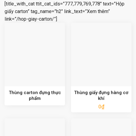
[title_with_cat ttit_cat_ids=”777,779,769,778″ text=”Hộp
giấy carton” tag_name=”h2″ link_text=”Xem thêm”
link=”/hop-giay-carton/”]
Thùng carton đựng thực
Thùng giấy đựng hàng cơ
phẩm
khí
0
₫