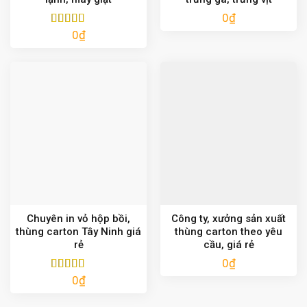
0
₫
0
₫
Được xếp
hạng
5.00
5
sao
Chuyên in vỏ hộp bồi,
Công ty, xưởng sản xuất
thùng carton Tây Ninh giá
thùng carton theo yêu
rẻ
cầu, giá rẻ
0
₫
0
₫
Được xếp
hạng
5.00
5
sao