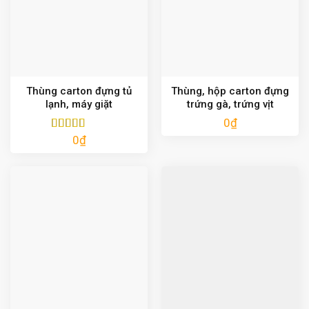
Thùng carton đựng tủ
Thùng, hộp carton đựng
lạnh, máy giặt
trứng gà, trứng vịt
0
₫
0
₫
Được xếp
hạng
5.00
5
sao