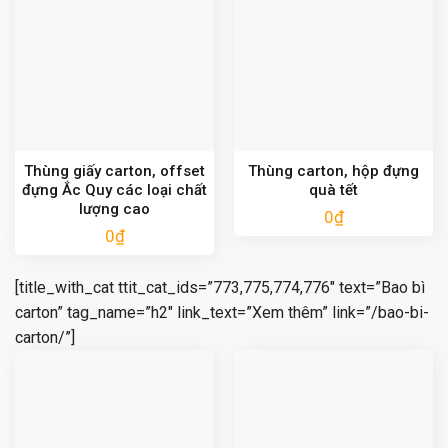
Thùng giấy carton, offset
Thùng carton, hộp đựng
đựng Ắc Quy các loại chất
quà tết
lượng cao
0
₫
0
₫
[title_with_cat ttit_cat_ids=”773,775,774,776″ text=”Bao bì
carton” tag_name=”h2″ link_text=”Xem thêm” link=”/bao-bi-
carton/”]