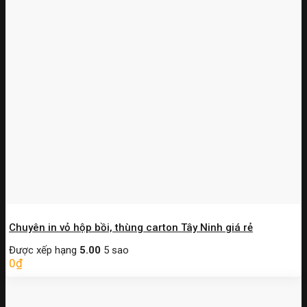
Chuyên in vỏ hộp bồi, thùng carton Tây Ninh giá rẻ
Được xếp hạng
5.00
5 sao
0
₫