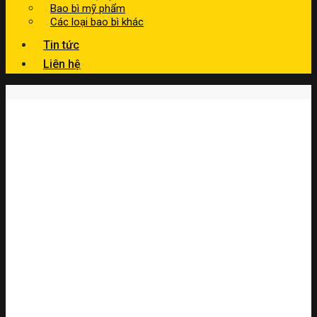
Bao bì mỹ phẩm
Các loại bao bì khác
Tin tức
Liên hệ