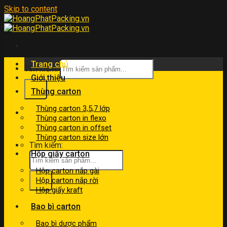
Skip to content
Trang chủ
Tìm kiếm:
Giới thiệu
Thùng carton
Thùng carton 3,5,7 lớp
kinhdoanh@hoangphatpacking.vn
Thùng carton in flexo
0919046246
Thùng carton in offset
Thùng carton size lớn
Tìm kiếm:
Hộp giấy carton
Hộp carton nắp gài
Hộp carton nắp rời
Hộp giấy kraft
Bao bì carton
Bao bì dược phẩm