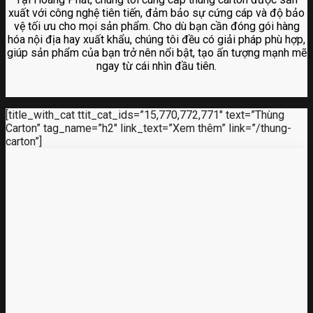
xuất với công nghệ tiên tiến, đảm bảo sự cứng cáp và độ bảo
vệ tối ưu cho mọi sản phẩm. Cho dù bạn cần đóng gói hàng
hóa nội địa hay xuất khẩu, chúng tôi đều có giải pháp phù hợp,
giúp sản phẩm của bạn trở nên nổi bật, tạo ấn tượng mạnh mẽ
ngay từ cái nhìn đầu tiên.
[title_with_cat ttit_cat_ids=”15,770,772,771″ text=”Thùng
Carton” tag_name=”h2″ link_text=”Xem thêm” link=”/thung-
carton”]