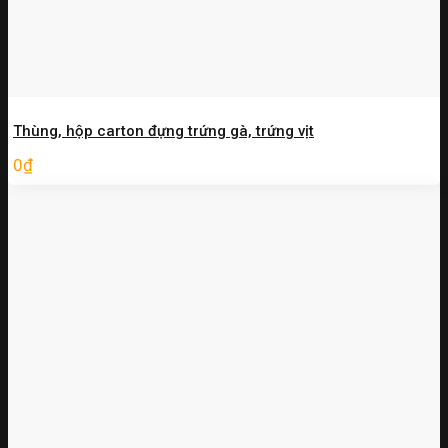
Thùng, hộp carton đựng trứng gà, trứng vịt
0
₫