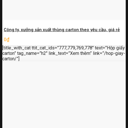
Công ty, xưởng sản xuất thùng carton theo yêu cầu, giá rẻ
0
₫
[title_with_cat ttit_cat_ids=”777,779,769,778″ text=”Hộp giấy
carton” tag_name=”h2″ link_text=”Xem thêm” link=”/hop-giay-
carton/”]