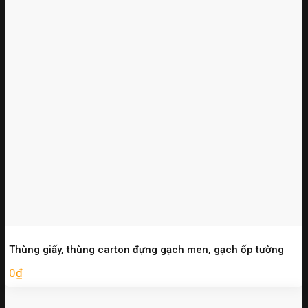
Thùng giấy, thùng carton đựng gạch men, gạch ốp tường
0
₫