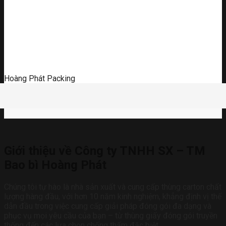
Hoàng Phát Packing
Giới thiệu về Công ty TNHH SX – TM
Bao bì Hoàng Phát
Chúng tôi tự hào là nhà sản xuất và cung cấp thùng carton chất
lượng hàng đầu, với hơn 10 năm kinh nghiệm, khẳng định vị thế
dẫn đầu trong việc cung cấp giải pháp đóng gói đa dạng và
phục vụ mọi yêu cầu của bạn – từ thùng giấy đóng gói truyền
thống đến các lựa chọn chống thấm đặc biệt.