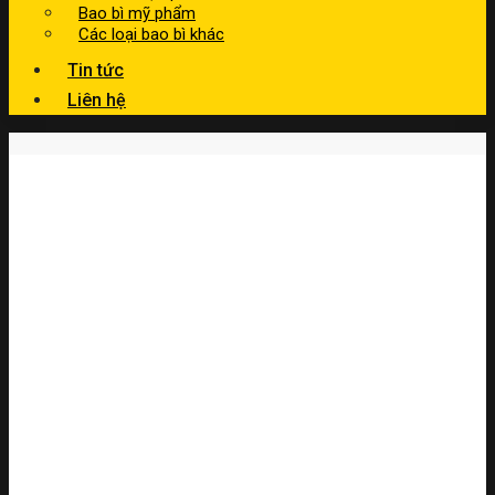
Bao bì mỹ phẩm
Các loại bao bì khác
Tin tức
Liên hệ