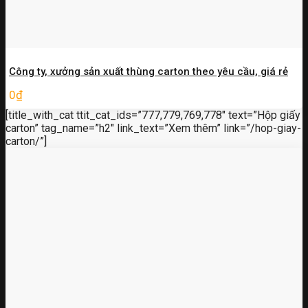
Công ty, xưởng sản xuất thùng carton theo yêu cầu, giá rẻ
0
₫
[title_with_cat ttit_cat_ids=”777,779,769,778″ text=”Hộp giấy
carton” tag_name=”h2″ link_text=”Xem thêm” link=”/hop-giay-
carton/”]