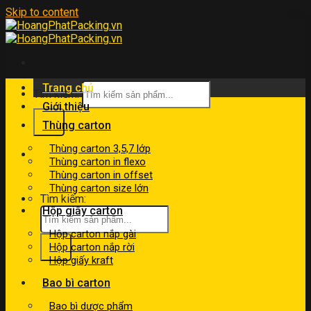
Skip to content
Trang chủ
Tìm kiếm:
Giới thiệu
Thùng carton
Thùng carton 3,5,7 lớp
kinhdoanh@hoangphatpacking.vn
Thùng carton in flexo
0919046246
Thùng carton in offset
Thùng carton size lớn
Tìm kiếm:
Hộp giấy carton
Hộp carton nắp gài
Hộp carton nắp rời
Hộp giấy kraft
Bao bì carton
Bao bì dược phẩm