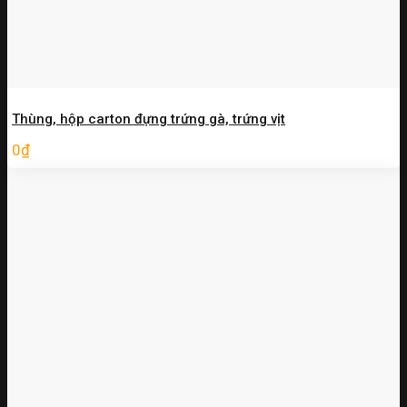
Thùng, hộp carton đựng trứng gà, trứng vịt
0
₫