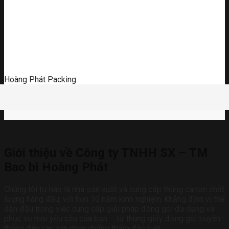
Hoàng Phát Packing
Giới thiệu về Công ty TNHH SX – TM
Bao bì Hoàng Phát
Chúng tôi tự hào là nhà sản xuất và cung cấp thùng carton chất
lượng hàng đầu, với hơn 10 năm kinh nghiệm, khẳng định vị thế
dẫn đầu trong việc cung cấp giải pháp đóng gói đa dạng và
phục vụ mọi yêu cầu của bạn – từ thùng giấy đóng gói truyền
thống đến các lựa chọn chống thấm đặc biệt.