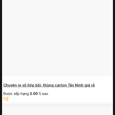
Chuyên in vỏ hộp bồi, thùng carton Tây Ninh giá rẻ
Được xếp hạng
5.00
5 sao
0
₫