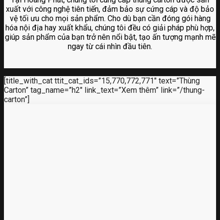
xuất với công nghệ tiên tiến, đảm bảo sự cứng cáp và độ bảo
vệ tối ưu cho mọi sản phẩm. Cho dù bạn cần đóng gói hàng
hóa nội địa hay xuất khẩu, chúng tôi đều có giải pháp phù hợp,
giúp sản phẩm của bạn trở nên nổi bật, tạo ấn tượng mạnh mẽ
ngay từ cái nhìn đầu tiên.
[title_with_cat ttit_cat_ids=”15,770,772,771″ text=”Thùng
Carton” tag_name=”h2″ link_text=”Xem thêm” link=”/thung-
carton”]