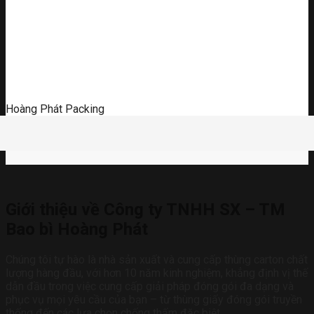
Hoàng Phát Packing
Giới thiệu về Công ty TNHH SX – TM
Bao bì Hoàng Phát
Chúng tôi tự hào là nhà sản xuất và cung cấp thùng carton chất
lượng hàng đầu, với hơn 10 năm kinh nghiệm, khẳng định vị thế
dẫn đầu trong việc cung cấp giải pháp đóng gói đa dạng và
phục vụ mọi yêu cầu của bạn – từ thùng giấy đóng gói truyền
thống đến các lựa chọn chống thấm đặc biệt.