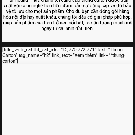
xuất với công nghệ tiên tiến, đảm bảo sự cứng cáp và độ bảo
vệ tối ưu cho mọi sản phẩm. Cho dù bạn cần đóng gói hàng
hóa nội địa hay xuất khẩu, chúng tôi đều có giải pháp phù hợp,
giúp sản phẩm của bạn trở nên nổi bật, tạo ấn tượng mạnh mẽ
ngay từ cái nhìn đầu tiên.
[title_with_cat ttit_cat_ids=”15,770,772,771″ text=”Thùng
Carton” tag_name=”h2″ link_text=”Xem thêm” link=”/thung-
carton”]