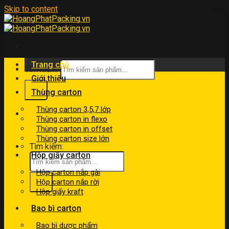
Skip to content
Trang chủ
Tìm kiếm:
Giới thiệu
Thùng carton
Thùng carton 3,5,7 lớp
kinhdoanh@hoangphatpacking.vn
Thùng carton in flexo
0919046246
Thùng carton in offset
Thùng carton size lớn
Tìm kiếm:
Hộp giấy carton
Hộp carton nắp gài
Hộp carton nắp rời
Hộp giấy kraft
Bao bì carton
Bao bì dược phẩm