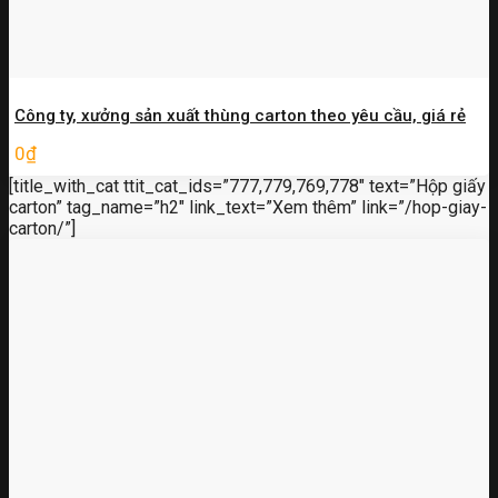
Công ty, xưởng sản xuất thùng carton theo yêu cầu, giá rẻ
0
₫
[title_with_cat ttit_cat_ids=”777,779,769,778″ text=”Hộp giấy
carton” tag_name=”h2″ link_text=”Xem thêm” link=”/hop-giay-
carton/”]