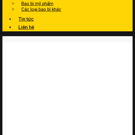
Bao bì mỹ phẩm
Các loại bao bì khác
Tin tức
Liên hệ