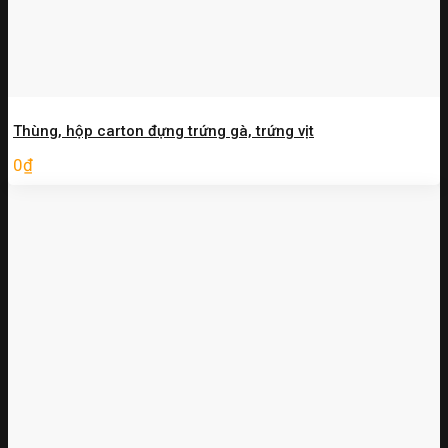
Thùng, hộp carton đựng trứng gà, trứng vịt
0
₫