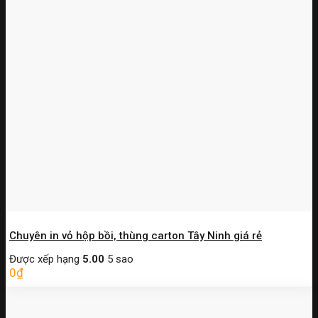
Chuyên in vỏ hộp bồi, thùng carton Tây Ninh giá rẻ
Được xếp hạng
5.00
5 sao
0
₫