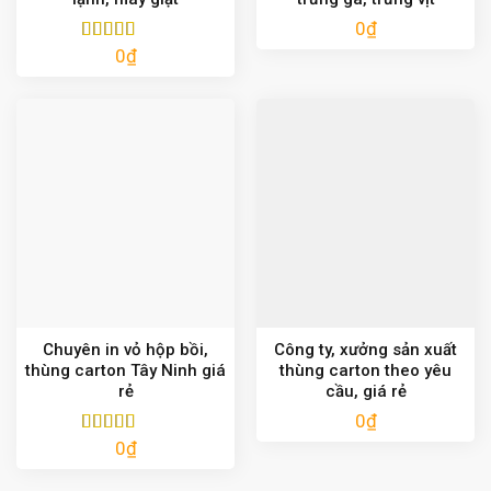
0
₫
0
₫
Được xếp
hạng
5.00
5
sao
Chuyên in vỏ hộp bồi,
Công ty, xưởng sản xuất
thùng carton Tây Ninh giá
thùng carton theo yêu
rẻ
cầu, giá rẻ
0
₫
0
₫
Được xếp
hạng
5.00
5
sao