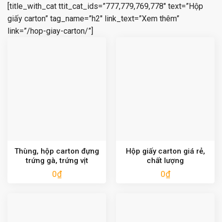
[title_with_cat ttit_cat_ids=”777,779,769,778″ text=”Hộp
giấy carton” tag_name=”h2″ link_text=”Xem thêm”
link=”/hop-giay-carton/”]
Thùng, hộp carton đựng
Hộp giấy carton giá rẻ,
trứng gà, trứng vịt
chất lượng
0
₫
0
₫