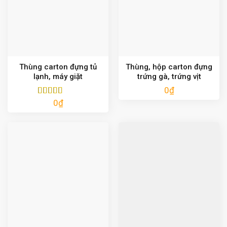
Thùng carton đựng tủ
Thùng, hộp carton đựng
lạnh, máy giặt
trứng gà, trứng vịt
0
₫
0
₫
Được xếp
hạng
5.00
5
sao