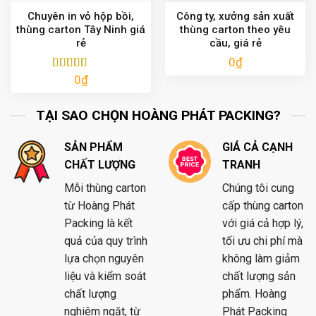
Chuyên in vỏ hộp bồi,
Công ty, xưởng sản xuất
thùng carton Tây Ninh giá
thùng carton theo yêu
rẻ
cầu, giá rẻ
0
₫
0
₫
Được xếp
hạng
5.00
5
sao
TẠI SAO CHỌN HOÀNG PHÁT PACKING?
SẢN PHẨM
GIÁ CẢ CẠNH
CHẤT LƯỢNG
TRANH
Mỗi thùng carton
Chúng tôi cung
từ Hoàng Phát
cấp thùng carton
Packing là kết
với giá cả hợp lý,
quả của quy trình
tối ưu chi phí mà
lựa chọn nguyên
không làm giảm
liệu và kiểm soát
chất lượng sản
chất lượng
phẩm. Hoàng
nghiêm ngặt, từ
Phát Packing