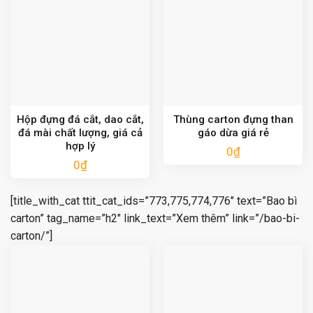
Hộp đựng đá cắt, dao cắt,
Thùng carton đựng than
đá mài chất lượng, giá cả
gáo dừa giá rẻ
hợp lý
0
₫
0
₫
[title_with_cat ttit_cat_ids=”773,775,774,776″ text=”Bao bì
carton” tag_name=”h2″ link_text=”Xem thêm” link=”/bao-bi-
carton/”]