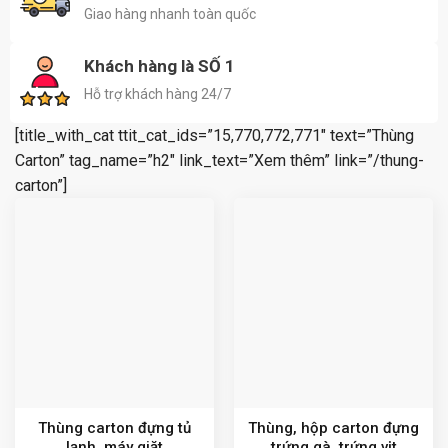
Giao hàng nhanh toàn quốc
Khách hàng là SỐ 1
Hỗ trợ khách hàng 24/7
[title_with_cat ttit_cat_ids=”15,770,772,771″ text=”Thùng
Carton” tag_name=”h2″ link_text=”Xem thêm” link=”/thung-
carton”]
Thùng carton đựng tủ
Thùng, hộp carton đựng
lạnh, máy giặt
trứng gà, trứng vịt