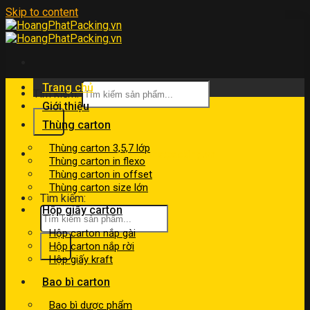
Skip to content
Trang chủ
Tìm kiếm:
Giới thiệu
Thùng carton
Thùng carton 3,5,7 lớp
kinhdoanh@hoangphatpacking.vn
Thùng carton in flexo
0919046246
Thùng carton in offset
Thùng carton size lớn
Tìm kiếm:
Hộp giấy carton
Hộp carton nắp gài
Hộp carton nắp rời
Hộp giấy kraft
Bao bì carton
Bao bì dược phẩm