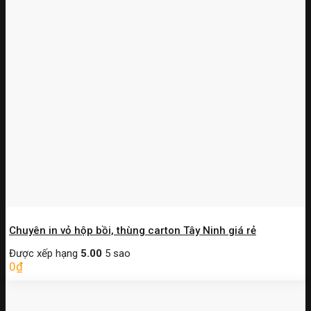
Chuyên in vỏ hộp bồi, thùng carton Tây Ninh giá rẻ
Được xếp hạng
5.00
5 sao
0
₫