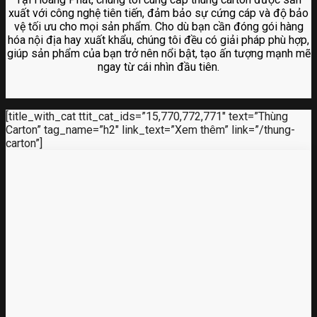
xuất với công nghệ tiên tiến, đảm bảo sự cứng cáp và độ bảo
vệ tối ưu cho mọi sản phẩm. Cho dù bạn cần đóng gói hàng
hóa nội địa hay xuất khẩu, chúng tôi đều có giải pháp phù hợp,
giúp sản phẩm của bạn trở nên nổi bật, tạo ấn tượng mạnh mẽ
ngay từ cái nhìn đầu tiên.
[title_with_cat ttit_cat_ids=”15,770,772,771″ text=”Thùng
Carton” tag_name=”h2″ link_text=”Xem thêm” link=”/thung-
carton”]