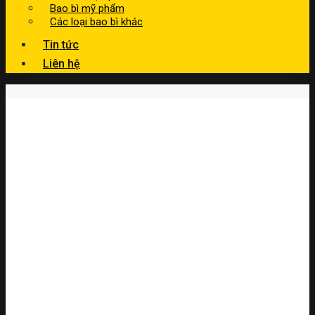
Bao bì mỹ phẩm
Các loại bao bì khác
Tin tức
Liên hệ