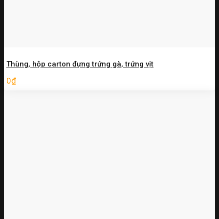
Thùng, hộp carton đựng trứng gà, trứng vịt
0
₫