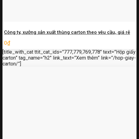
Công ty, xưởng sản xuất thùng carton theo yêu cầu, giá rẻ
0
₫
[title_with_cat ttit_cat_ids=”777,779,769,778″ text=”Hộp giấy
carton” tag_name=”h2″ link_text=”Xem thêm” link=”/hop-giay-
carton/”]