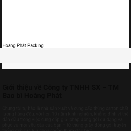
Hoàng Phát Packing
Giới thiệu về Công ty TNHH SX – TM
Bao bì Hoàng Phát
Chúng tôi tự hào là nhà sản xuất và cung cấp thùng carton chất
lượng hàng đầu, với hơn 10 năm kinh nghiệm, khẳng định vị thế
dẫn đầu trong việc cung cấp giải pháp đóng gói đa dạng và
phục vụ mọi yêu cầu của bạn – từ thùng giấy đóng gói truyền
thống đến các lựa chọn chống thấm đặc biệt.