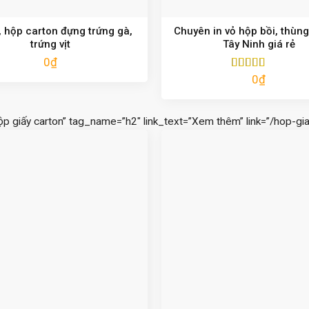
 hộp carton đựng trứng gà,
Chuyên in vỏ hộp bồi, thùng
trứng vịt
Tây Ninh giá rẻ
0
₫
0
₫
Được xếp
hạng
5.00
5
sao
ộp giấy carton” tag_name=”h2″ link_text=”Xem thêm” link=”/hop-gia