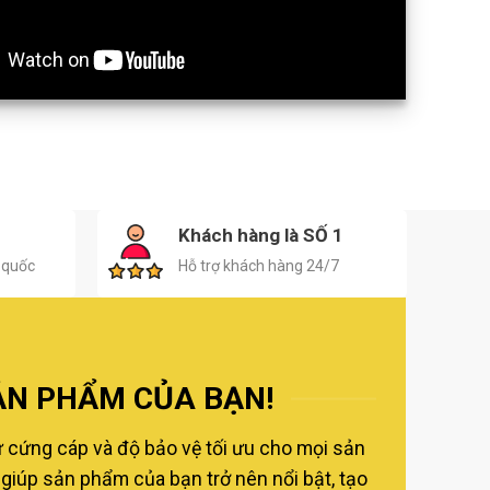
H
Khách hàng là SỐ 1
 quốc
Hỗ trợ khách hàng 24/7
ẢN PHẨM CỦA BẠN!
ự cứng cáp và độ bảo vệ tối ưu cho mọi sản
giúp sản phẩm của bạn trở nên nổi bật, tạo