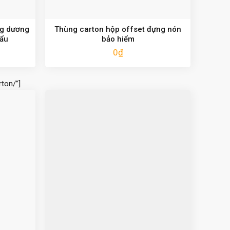
ng dương
Thùng carton hộp offset đựng nón
hẩu
bảo hiểm
0
₫
ton/”]