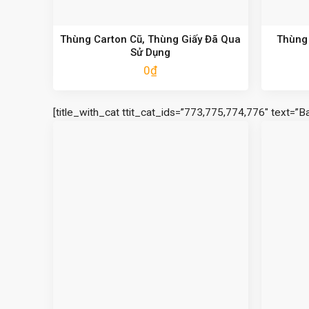
Thùng Carton Cũ, Thùng Giấy Đã Qua
Thùng 
Sử Dụng
0
₫
[title_with_cat ttit_cat_ids=”773,775,774,776″ text=”B