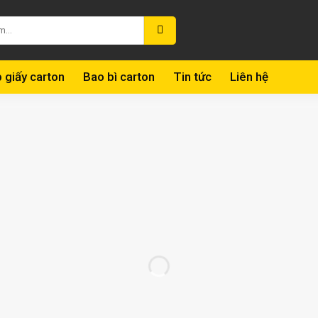
 giấy carton
Bao bì carton
Tin tức
Liên hệ