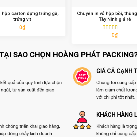
 hộp carton đựng trứng gà,
Chuyên in vỏ hộp bồi, thùng
trứng vịt
Tây Ninh giá rẻ
0
₫
0
₫
Được xếp
hạng
5.00
5
sao
TẠI SAO CHỌN HOÀNG PHÁT PACKING
GIÁ CẢ CẠNH 
kết quả của quy trình lựa chọn
Chúng tôi cung cấp t
ngặt, từ sản xuất đến giao
làm giảm chất lượn
với chi phí tốt nhất.
KHÁCH HÀNG L
anh chóng triển khai giao hàng,
Khách hàng là trọng
giúp dòng chảy kinh doanh
không chỉ cung cấp