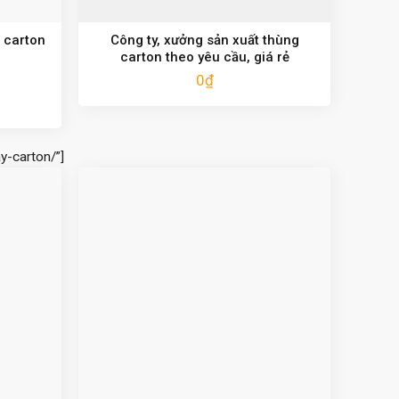
 carton
Công ty, xưởng sản xuất thùng
carton theo yêu cầu, giá rẻ
0
₫
y-carton/”]