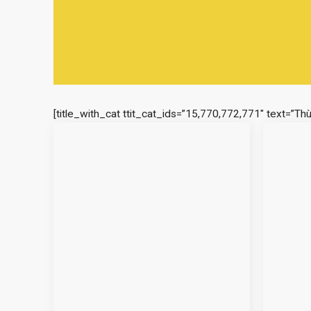
[title_with_cat ttit_cat_ids=”15,770,772,771″ text=”Th