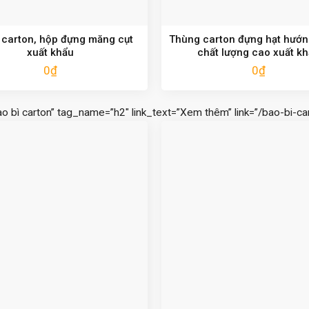
carton, hộp đựng măng cụt
Thùng carton đựng hạt hướ
xuất khẩu
chất lượng cao xuất k
0
₫
0
₫
ao bì carton” tag_name=”h2″ link_text=”Xem thêm” link=”/bao-bi-car