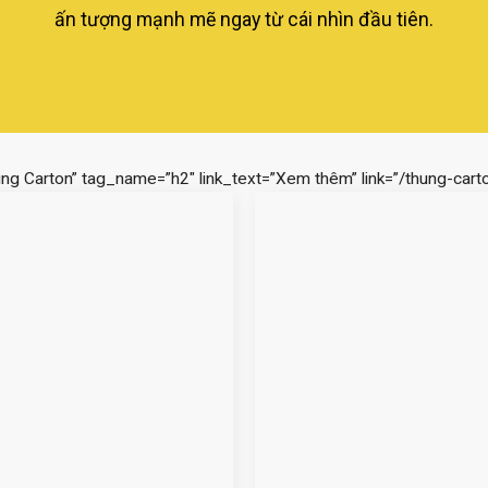
ấn tượng mạnh mẽ ngay từ cái nhìn đầu tiên.
ùng Carton” tag_name=”h2″ link_text=”Xem thêm” link=”/thung-carto