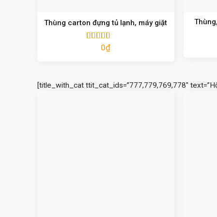
Thùng,
Thùng carton đựng tủ lạnh, máy giặt
0
₫
Được xếp
hạng
5.00
5
sao
[title_with_cat ttit_cat_ids=”777,779,769,778″ text=”H