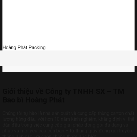
Hoàng Phát Packing
Giới thiệu về Công ty TNHH SX – TM
Bao bì Hoàng Phát
Chúng tôi tự hào là nhà sản xuất và cung cấp thùng carton chất
lượng hàng đầu, với hơn 10 năm kinh nghiệm, khẳng định vị thế
dẫn đầu trong việc cung cấp giải pháp đóng gói đa dạng và
phục vụ mọi yêu cầu của bạn – từ thùng giấy đóng gói truyền
thống đến các lựa chọn chống thấm đặc biệt.