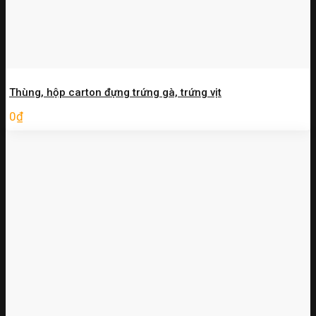
Thùng, hộp carton đựng trứng gà, trứng vịt
0
₫