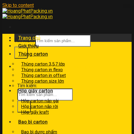
Skip to content
Trang chủ
Tìm kiếm:
Giới thiệu
Thùng carton
Thùng carton 3,5,7 lớp
kinhdoanh@hoangphatpacking.vn
Thùng carton in flexo
0919046246
Thùng carton in offset
Thùng carton size lớn
Tìm kiếm:
Hộp giấy carton
Hộp carton nắp gài
Hộp carton nắp rời
Hộp giấy kraft
Bao bì carton
Bao bì dược phẩm