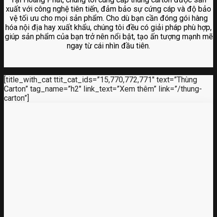
xuất với công nghệ tiên tiến, đảm bảo sự cứng cáp và độ bảo
vệ tối ưu cho mọi sản phẩm. Cho dù bạn cần đóng gói hàng
hóa nội địa hay xuất khẩu, chúng tôi đều có giải pháp phù hợp,
giúp sản phẩm của bạn trở nên nổi bật, tạo ấn tượng mạnh mẽ
ngay từ cái nhìn đầu tiên.
[title_with_cat ttit_cat_ids=”15,770,772,771″ text=”Thùng
Carton” tag_name=”h2″ link_text=”Xem thêm” link=”/thung-
carton”]