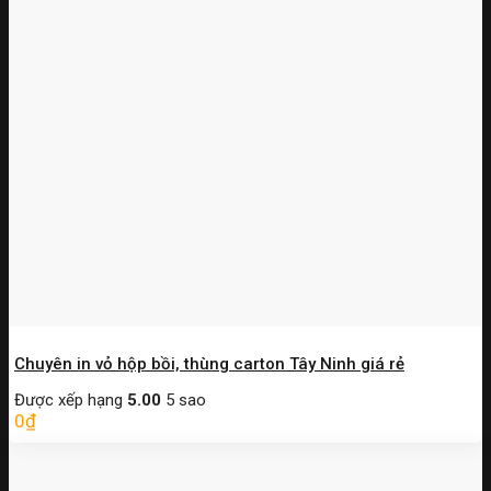
Chuyên in vỏ hộp bồi, thùng carton Tây Ninh giá rẻ
Được xếp hạng
5.00
5 sao
0
₫