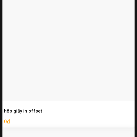
hộp giấy in offset
0
₫