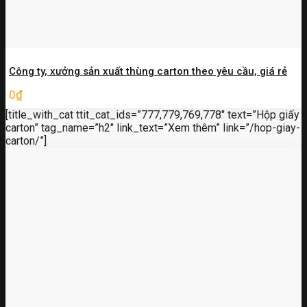
Công ty, xưởng sản xuất thùng carton theo yêu cầu, giá rẻ
0
₫
[title_with_cat ttit_cat_ids=”777,779,769,778″ text=”Hộp giấy
carton” tag_name=”h2″ link_text=”Xem thêm” link=”/hop-giay-
carton/”]