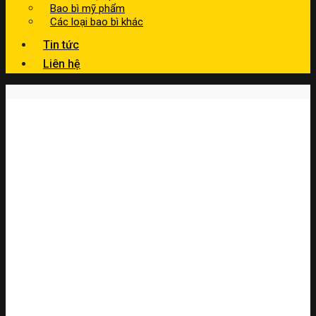
Bao bì mỹ phẩm
Các loại bao bì khác
Tin tức
Liên hệ