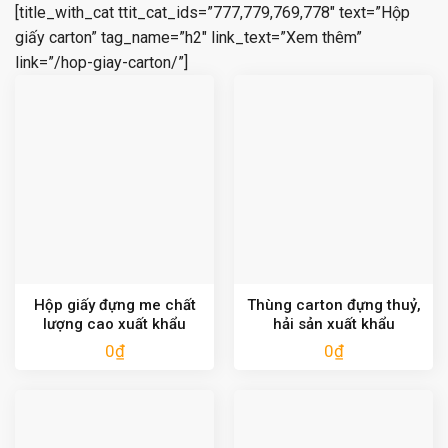
[title_with_cat ttit_cat_ids=”777,779,769,778″ text=”Hộp
giấy carton” tag_name=”h2″ link_text=”Xem thêm”
link=”/hop-giay-carton/”]
Hộp giấy đựng me chất
Thùng carton đựng thuỷ,
lượng cao xuất khẩu
hải sản xuất khẩu
0
₫
0
₫