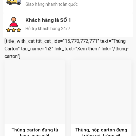
Giao hàng nhanh toàn quốc
Khách hàng là SỐ 1
Hỗ trợ khách hàng 24/7
[title_with_cat ttit_cat_ids=”15,770,772,771″ text=”Thùng
Carton” tag_name=”h2″ link_text=”Xem thêm” link=”/thung-
carton”]
Thùng carton đựng tủ
Thùng, hộp carton đựng
lạnh, máy giặt
trứng gà, trứng vịt