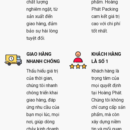
chất lượng
phẩm. Hoàng
nghiêm ngặt, từ
Phát Packing
sản xuất đến
cam kết giá trị
giao hàng, đảm
cao với chi phí
bảo sự hài lòng
tốt nhất.
tuyệt đối.
GIAO HÀNG
KHÁCH HÀNG
NHANH CHÓNG
LÀ SỐ 1
Thấu hiểu giá trị
Khách hàng là
của thời gian,
trọng tâm của
chúng tôi nhanh
mọi quyết định
chóng triển khai
tại Hoàng Phát.
giao hàng, đáp
Chúng tôi không
ứng nhu cầu của
chỉ cung cấp sản
bạn mọi lúc, mọi
phẩm, mà còn
nơi, giúp dòng
xây dựng niềm
chảy kinh doanh
tin và mối quan