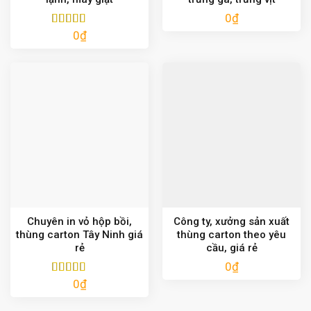
0
₫
0
₫
Được xếp
hạng
5.00
5
sao
Chuyên in vỏ hộp bồi,
Công ty, xưởng sản xuất
thùng carton Tây Ninh giá
thùng carton theo yêu
rẻ
cầu, giá rẻ
0
₫
0
₫
Được xếp
hạng
5.00
5
sao