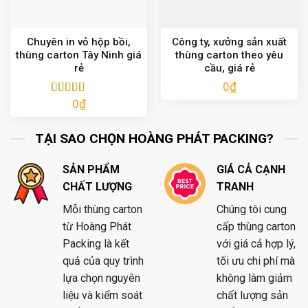
Chuyên in vỏ hộp bồi,
Công ty, xưởng sản xuất
thùng carton Tây Ninh giá
thùng carton theo yêu
rẻ
cầu, giá rẻ
0
₫
0
₫
Được xếp
hạng
5.00
5
sao
TẠI SAO CHỌN HOÀNG PHÁT PACKING?
SẢN PHẨM
GIÁ CẢ CẠNH
CHẤT LƯỢNG
TRANH
Mỗi thùng carton
Chúng tôi cung
từ Hoàng Phát
cấp thùng carton
Packing là kết
với giá cả hợp lý,
quả của quy trình
tối ưu chi phí mà
lựa chọn nguyên
không làm giảm
liệu và kiểm soát
chất lượng sản