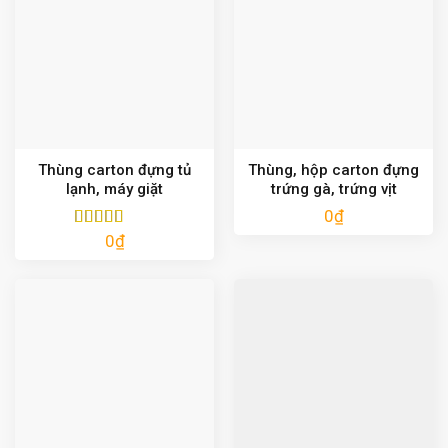
Thùng carton đựng tủ
Thùng, hộp carton đựng
lạnh, máy giặt
trứng gà, trứng vịt
0
₫
0
₫
Được xếp
hạng
5.00
5
sao