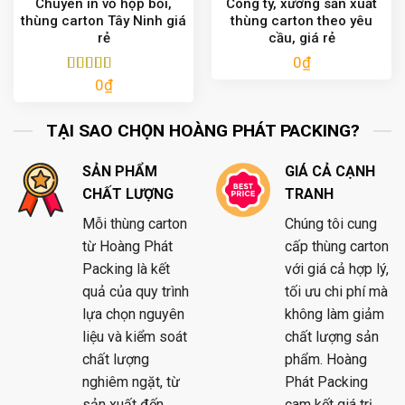
Chuyên in vỏ hộp bồi,
Công ty, xưởng sản xuất
thùng carton Tây Ninh giá
thùng carton theo yêu
rẻ
cầu, giá rẻ
0
₫
0
₫
Được xếp
hạng
5.00
5
sao
TẠI SAO CHỌN HOÀNG PHÁT PACKING?
SẢN PHẨM
GIÁ CẢ CẠNH
CHẤT LƯỢNG
TRANH
Mỗi thùng carton
Chúng tôi cung
từ Hoàng Phát
cấp thùng carton
Packing là kết
với giá cả hợp lý,
quả của quy trình
tối ưu chi phí mà
lựa chọn nguyên
không làm giảm
liệu và kiểm soát
chất lượng sản
chất lượng
phẩm. Hoàng
nghiêm ngặt, từ
Phát Packing
sản xuất đến
cam kết giá trị