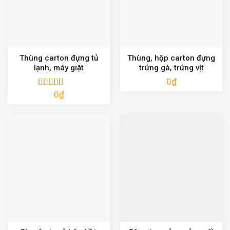
Thùng carton đựng tủ
Thùng, hộp carton đựng
lạnh, máy giặt
trứng gà, trứng vịt
0
₫
0
₫
Được xếp
hạng
5.00
5
sao