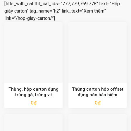
[title_with_cat ttit_cat_ids=”777,779,769,778″ text=”Hộp
giấy carton” tag_name=”h2″ link_text=”Xem thêm”
link=”/hop-giay-carton/”]
Thùng, hộp carton đựng
Thùng carton hộp offset
trứng gà, trứng vịt
đựng nón bảo hiểm
0
₫
0
₫