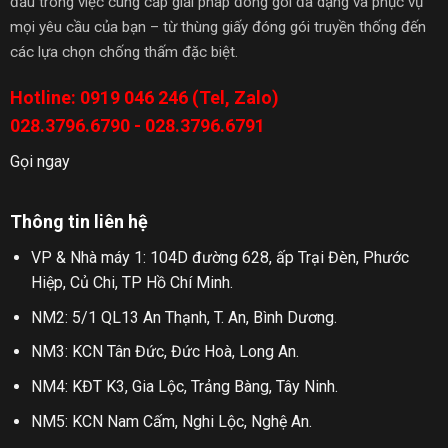
đầu trong việc cung cấp giải pháp đóng gói đa dạng và phục vụ
mọi yêu cầu của bạn – từ thùng giấy đóng gói truyền thống đến
các lựa chọn chống thấm đặc biệt.
Hotline: 0919 046 246 (Tel, Zalo)
028.3796.6790 - 028.3796.6791
Gọi ngay
Thông tin liên hệ
VP & Nhà máy 1: 104D đường 628, ấp Trại Đèn, Phước
Hiệp, Củ Chi, TP Hồ Chí Minh.
NM2: 5/1 QL13 An Thạnh, T. An, Bình Dương.
NM3: KCN Tân Đức, Đức Hoà, Long An.
NM4: KĐT K3, Gia Lộc, Trảng Bàng, Tây Ninh.
NM5: KCN Nam Cấm, Nghi Lộc, Nghệ An.