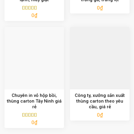
0
₫
0
₫
Được xếp
hạng
5.00
5
sao
Chuyên in vỏ hộp bồi,
Công ty, xưởng sản xuất
thùng carton Tây Ninh giá
thùng carton theo yêu
rẻ
cầu, giá rẻ
0
₫
0
₫
Được xếp
hạng
5.00
5
sao