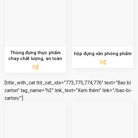
Thùng đựng thực phẩm
hộp đựng văn phòng phẩm
chay chất lượng, an toàn
0
₫
0
₫
[title_with_cat ttit_cat_ids=”773,775,774,776″ text=”Bao bì
carton” tag_name=”h2″ link_text=”Xem thêm” link=”/bao-bi-
carton/”]