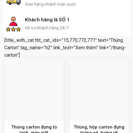
Giao hàng nhanh toàn quốc
Khách hàng là SỐ 1
Hỗ trợ khách hàng 24/7
[title_with_cat ttit_cat_ids=”15,770,772,771″ text=”Thùng
Carton” tag_name=”h2″ link_text=”Xem thêm” link=”/thung-
carton”]
Thùng carton đựng tủ
Thùng, hộp carton đựng
lạnh, máy giặt
trứng gà, trứng vịt