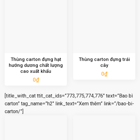
Thùng carton đựng hạt
Thùng carton đựng trái
hướng dương chất lượng
cây
cao xuất khẩu
0
₫
0
₫
[title_with_cat ttit_cat_ids=”773,775,774,776″ text=”Bao bì
carton” tag_name=”h2″ link_text=”Xem thêm” link=”/bao-bi-
carton/”]