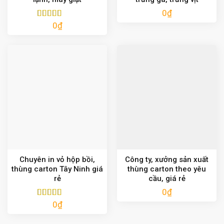
0
₫
0
₫
Được xếp
hạng
5.00
5
sao
Chuyên in vỏ hộp bồi,
Công ty, xưởng sản xuất
thùng carton Tây Ninh giá
thùng carton theo yêu
rẻ
cầu, giá rẻ
0
₫
0
₫
Được xếp
hạng
5.00
5
sao