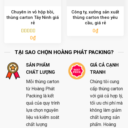
Chuyên in vỏ hộp bồi,
Công ty, xưởng sản xuất
thùng carton Tây Ninh giá
thùng carton theo yêu
rẻ
cầu, giá rẻ
0
₫
0
₫
Được xếp
hạng
5.00
5
sao
TẠI SAO CHỌN HOÀNG PHÁT PACKING?
SẢN PHẨM
GIÁ CẢ CẠNH
CHẤT LƯỢNG
TRANH
Mỗi thùng carton
Chúng tôi cung
từ Hoàng Phát
cấp thùng carton
Packing là kết
với giá cả hợp lý,
quả của quy trình
tối ưu chi phí mà
lựa chọn nguyên
không làm giảm
liệu và kiểm soát
chất lượng sản
chất lượng
phẩm. Hoàng