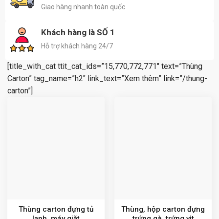
Giao hàng nhanh toàn quốc
Khách hàng là SỐ 1
Hỗ trợ khách hàng 24/7
[title_with_cat ttit_cat_ids=”15,770,772,771″ text=”Thùng
Carton” tag_name=”h2″ link_text=”Xem thêm” link=”/thung-
carton”]
Thùng carton đựng tủ
Thùng, hộp carton đựng
lạnh, máy giặt
trứng gà, trứng vịt