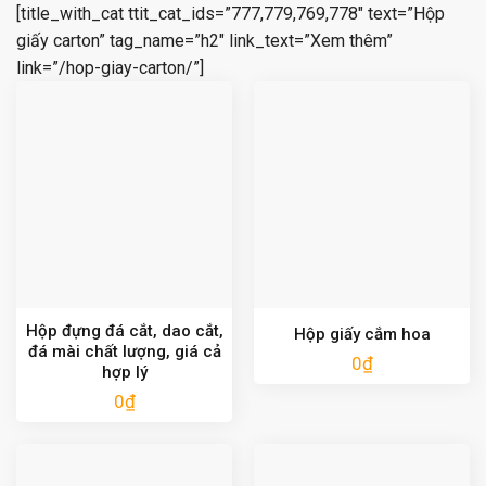
[title_with_cat ttit_cat_ids=”777,779,769,778″ text=”Hộp
giấy carton” tag_name=”h2″ link_text=”Xem thêm”
link=”/hop-giay-carton/”]
Hộp đựng đá cắt, dao cắt,
Hộp giấy cắm hoa
đá mài chất lượng, giá cả
0
₫
hợp lý
0
₫