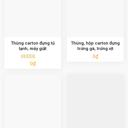
Thùng carton đựng tủ
Thùng, hộp carton đựng
lạnh, máy giặt
trứng gà, trứng vịt
0
₫
0
₫
Được xếp
hạng
5.00
5
sao