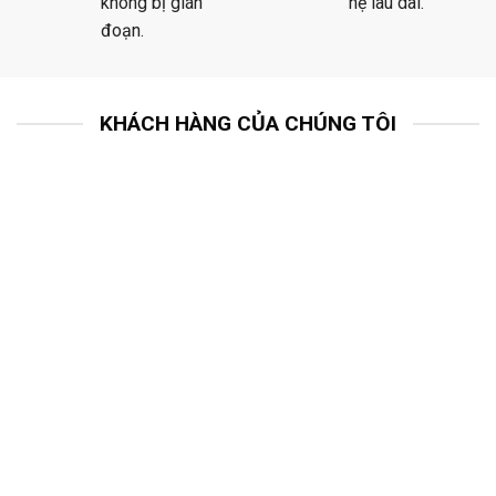
không bị gián
hệ lâu dài.
đoạn.
KHÁCH HÀNG CỦA CHÚNG TÔI