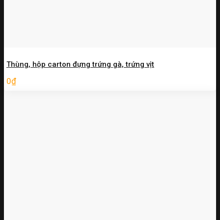
Thùng, hộp carton đựng trứng gà, trứng vịt
0
₫