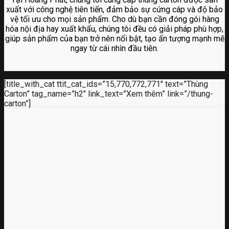
xuất với công nghệ tiên tiến, đảm bảo sự cứng cáp và độ bảo
vệ tối ưu cho mọi sản phẩm. Cho dù bạn cần đóng gói hàng
hóa nội địa hay xuất khẩu, chúng tôi đều có giải pháp phù hợp,
giúp sản phẩm của bạn trở nên nổi bật, tạo ấn tượng mạnh mẽ
ngay từ cái nhìn đầu tiên.
[title_with_cat ttit_cat_ids=”15,770,772,771″ text=”Thùng
Carton” tag_name=”h2″ link_text=”Xem thêm” link=”/thung-
carton”]