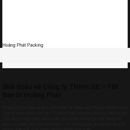
Hoàng Phát Packing
Giới thiệu về Công ty TNHH SX – TM
Bao bì Hoàng Phát
Chúng tôi tự hào là nhà sản xuất và cung cấp thùng carton chất
lượng hàng đầu, với hơn 10 năm kinh nghiệm, khẳng định vị thế
dẫn đầu trong việc cung cấp giải pháp đóng gói đa dạng và
phục vụ mọi yêu cầu của bạn – từ thùng giấy đóng gói truyền
thống đến các lựa chọn chống thấm đặc biệt.