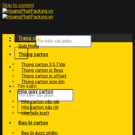
Skip to content
Trang chủ
Tìm kiếm:
Giới thiệu
Thùng carton
Thùng carton 3,5,7 lớp
kinhdoanh@hoangphatpacking.vn
Thùng carton in flexo
0919046246
Thùng carton in offset
Thùng carton size lớn
Tìm kiếm:
Hộp giấy carton
Hộp carton nắp gài
Hộp carton nắp rời
Hộp giấy kraft
Bao bì carton
Bao bì dược phẩm