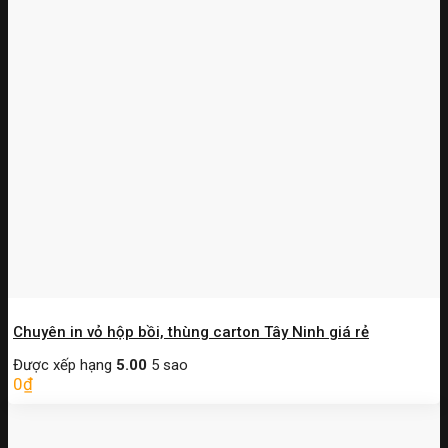
Chuyên in vỏ hộp bồi, thùng carton Tây Ninh giá rẻ
Được xếp hạng
5.00
5 sao
0
₫