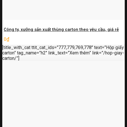
Công ty, xưởng sản xuất thùng carton theo yêu cầu, giá rẻ
0
₫
[title_with_cat ttit_cat_ids=”777,779,769,778″ text=”Hộp giấy
carton” tag_name=”h2″ link_text=”Xem thêm” link=”/hop-giay-
carton/”]