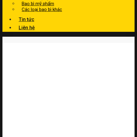
Bao bì mỹ phẩm
Các loại bao bì khác
Tin tức
Liên hệ