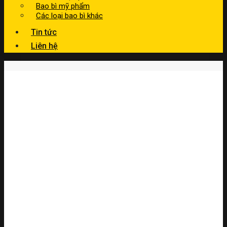
Bao bì mỹ phẩm
Các loại bao bì khác
Tin tức
Liên hệ