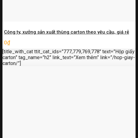
Công ty, xưởng sản xuất thùng carton theo yêu cầu, giá rẻ
0
₫
[title_with_cat ttit_cat_ids=”777,779,769,778″ text=”Hộp giấy
carton” tag_name=”h2″ link_text=”Xem thêm” link=”/hop-giay-
carton/”]