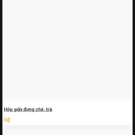
Hộp giấy đựng chè, trà
0
₫