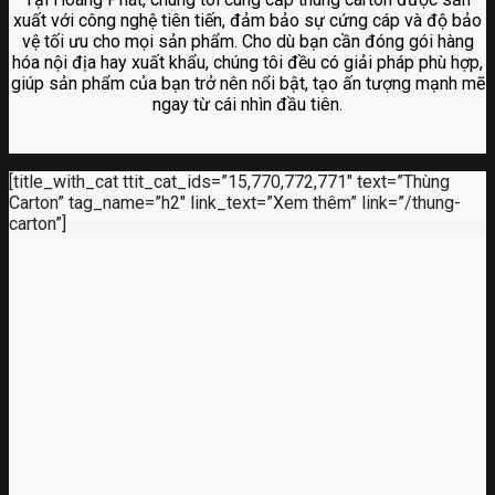
xuất với công nghệ tiên tiến, đảm bảo sự cứng cáp và độ bảo
vệ tối ưu cho mọi sản phẩm. Cho dù bạn cần đóng gói hàng
hóa nội địa hay xuất khẩu, chúng tôi đều có giải pháp phù hợp,
giúp sản phẩm của bạn trở nên nổi bật, tạo ấn tượng mạnh mẽ
ngay từ cái nhìn đầu tiên.
[title_with_cat ttit_cat_ids=”15,770,772,771″ text=”Thùng
Carton” tag_name=”h2″ link_text=”Xem thêm” link=”/thung-
carton”]