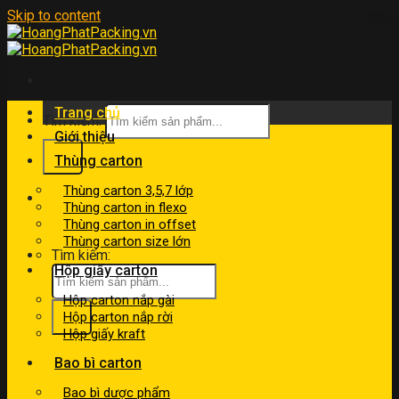
Skip to content
Trang chủ
Tìm kiếm:
Giới thiệu
Thùng carton
Thùng carton 3,5,7 lớp
kinhdoanh@hoangphatpacking.vn
Thùng carton in flexo
0919046246
Thùng carton in offset
Thùng carton size lớn
Tìm kiếm:
Hộp giấy carton
Hộp carton nắp gài
Hộp carton nắp rời
Hộp giấy kraft
Bao bì carton
Bao bì dược phẩm