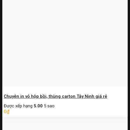
Chuyên in vỏ hộp bồi, thùng carton Tây Ninh giá rẻ
Được xếp hạng
5.00
5 sao
0
₫