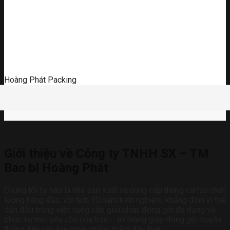
Hoàng Phát Packing
Giới thiệu về Công ty TNHH SX – TM
Bao bì Hoàng Phát
Chúng tôi tự hào là nhà sản xuất và cung cấp thùng carton chất
lượng hàng đầu, với hơn 10 năm kinh nghiệm, khẳng định vị thế
dẫn đầu trong việc cung cấp giải pháp đóng gói đa dạng và
phục vụ mọi yêu cầu của bạn – từ thùng giấy đóng gói truyền
thống đến các lựa chọn chống thấm đặc biệt.