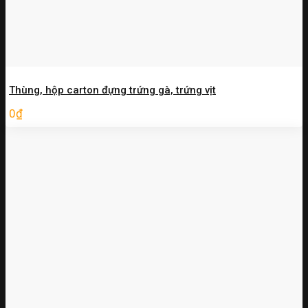
Thùng, hộp carton đựng trứng gà, trứng vịt
0
₫